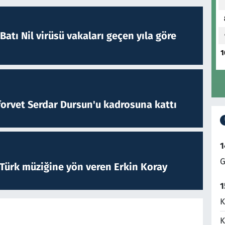
atı Nil virüsü vakaları geçen yıla göre
1
forvet Serdar Dursun'u kadrosuna kattı
1
G
 Türk müziğine yön veren Erkin Koray
1
K
K