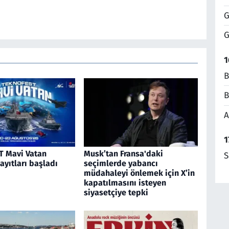
G
G
1
B
B
A
1
 Mavi Vatan
Musk’tan Fransa'daki
S
kayıtları başladı
seçimlerde yabancı
müdahaleyi önlemek için X’in
kapatılmasını isteyen
siyasetçiye tepki