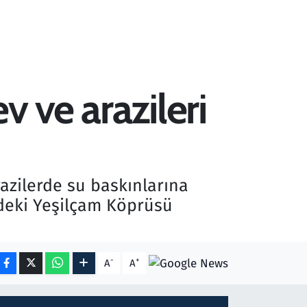
v ve arazileri
razilerde su baskınlarına
ndeki Yeşilçam Köprüsü
-
+
A
A