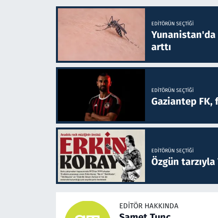
EDITÖRÜN SEÇTIĞI
Yunanistan'da B
arttı
EDITÖRÜN SEÇTIĞI
Gaziantep FK, 
EDITÖRÜN SEÇTIĞI
Özgün tarzıyla
EDITÖR HAKKINDA
Samet Tunç