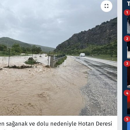
1
2
3
4
5
den sağanak ve dolu nedeniyle Hotan Deresi