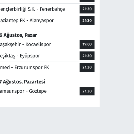
ençlerbirliği S.K. - Fenerbahçe
21:30
aziantep FK - Alanyaspor
21:30
6 Ağustos, Pazar
aşakşehir - Kocaelispor
19:00
eşiktaş - Eyüpspor
21:30
med - Erzurumspor FK
21:30
7 Ağustos, Pazartesi
amsunspor - Göztepe
21:30