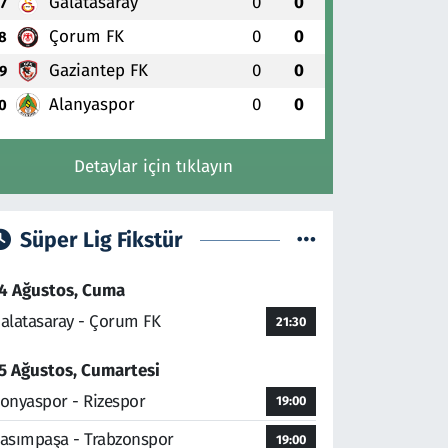
Galatasaray
0
0
7
Çorum FK
0
0
8
Gaziantep FK
0
0
9
Alanyaspor
0
0
0
Detaylar için tıklayın
Süper Lig Fikstür
4 Ağustos, Cuma
alatasaray - Çorum FK
21:30
5 Ağustos, Cumartesi
onyaspor - Rizespor
19:00
asımpaşa - Trabzonspor
19:00