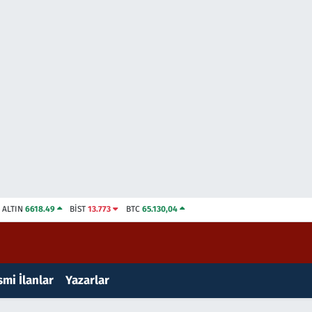
ALTIN
6618.49
BİST
13.773
BTC
65.130,04
mi İlanlar
Yazarlar