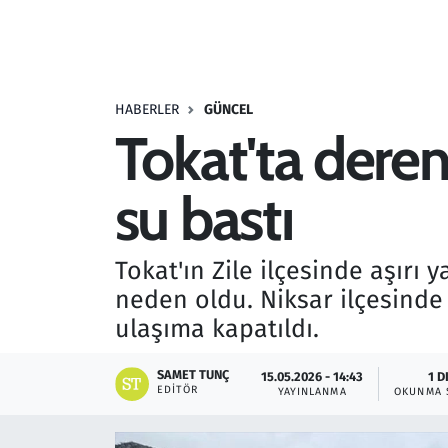
Resmi İlanlar
Rüya Tabirleri
HABERLER
GÜNCEL
Tokat'ta deren
Sağlık
su bastı
Savunma Sanayi
Seçim 2023
Tokat'ın Zile ilçesinde aşırı
neden oldu. Niksar ilçesinde
Spor
ulaşıma kapatıldı.
Teknoloji ve Bilim
SAMET TUNÇ
15.05.2026 - 14:43
1 D
EDITÖR
YAYINLANMA
OKUNMA 
Televizyon