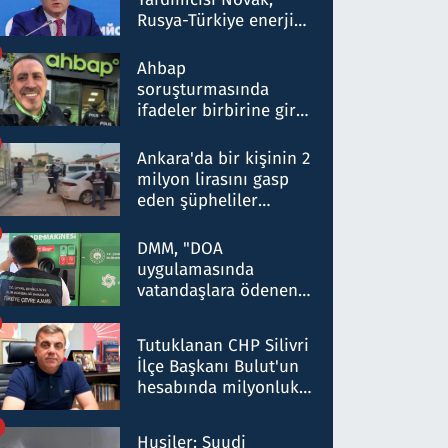
Rusya-Türkiye enerji
ortaklığının stratejik
nitelikte olduğunu
Ahbap
belirtti
soruşturmasında
ifadeler birbirine girdi:
Dokuz şüphelinin
ifadelerinden ortaya
Ankara'da bir kişinin 2
çıkan tablo şok etti
milyon lirasını gasp
eden şüpheliler
Kırıkkale'de yakalandı
DMM, "DOA
uygulamasında
vatandaşlara ödenen
iade tutarlarının
düşürüldüğü" iddiasını
Tutuklanan CHP Silivri
yalanladı
İlçe Başkanı Bulut'un
hesabında milyonluk
para trafiğine: Patron
talimat verdi, ben
Husiler: Suudi