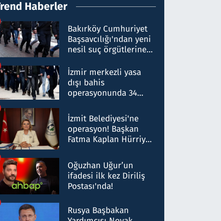
Trend Haberler
Bakırköy Cumhuriyet
Başsavcılığı'ndan yeni
nesil suç örgütlerine
operasyon: 50 şüpheli
hakkında gözaltı kararı
İzmir merkezli yasa
dışı bahis
operasyonunda 34
gözaltı: Yaklaşık 2
Milyar liralık para
İzmit Belediyesi'ne
trafiği tespit edildi
operasyon! Başkan
Fatma Kaplan Hürriyet
ve eşi gözaltına alındı
Oğuzhan Uğur’un
ifadesi ilk kez Diriliş
Postası'nda!
Rusya Başbakan
Yardımcısı Novak,