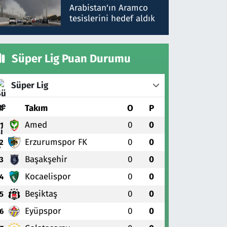
gönderdim
Arabistan'ın Aramco
tesislerini hedef aldık
Süper Lig Puan Durumu
Süper Lig
#
Takım
O
P
Amed
0
0
1
Erzurumspor FK
0
0
2
Başakşehir
0
0
3
Kocaelispor
0
0
4
Beşiktaş
0
0
5
Eyüpspor
0
0
6