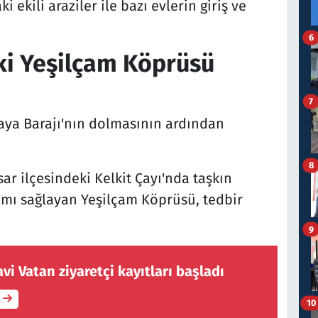
 ekili araziler ile bazı evlerin giriş ve
6
ki Yeşilçam Köprüsü
7
kaya Barajı'nın dolmasının ardından
8
r ilçesindeki Kelkit Çayı'nda taşkın
şımı sağlayan Yeşilçam Köprüsü, tedbir
9
 Vatan ziyaretçi kayıtları başladı
10