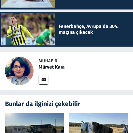
Fenerbahçe, Avrupa'da 304.
maçına çıkacak
MUHABIR
Mürvet Kara
Bunlar da ilginizi çekebilir