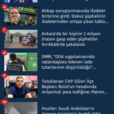
belirtti
6
Ahbap soruşturmasında ifadeler
birbirine girdi: Dokuz şüphelinin
ifadelerinden ortaya çıkan tablo
şok etti
7
Ankara'da bir kişinin 2 milyon
lirasını gasp eden şüpheliler
Kırıkkale'de yakalandı
8
DMM, "DOA uygulamasında
vatandaşlara ödenen iade
tutarlarının düşürüldüğü"
iddiasını yalanladı
9
Tutuklanan CHP Silivri İlçe
Başkanı Bulut'un hesabında
milyonluk para trafiğine: Patron
talimat verdi, ben gönderdim
10
Husiler: Suudi Arabistan'ın
Aramco tesislerini hedef aldık