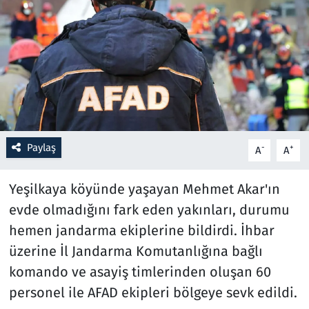
Resmi İlanlar
Rüya Tabirleri
Sağlık
Savunma Sanayi
Paylaş
-
+
A
A
Seçim 2023
Yeşilkaya köyünde yaşayan Mehmet Akar'ın
Spor
evde olmadığını fark eden yakınları, durumu
hemen jandarma ekiplerine bildirdi. İhbar
Teknoloji ve Bilim
üzerine İl Jandarma Komutanlığına bağlı
komando ve asayiş timlerinden oluşan 60
Televizyon
personel ile AFAD ekipleri bölgeye sevk edildi.