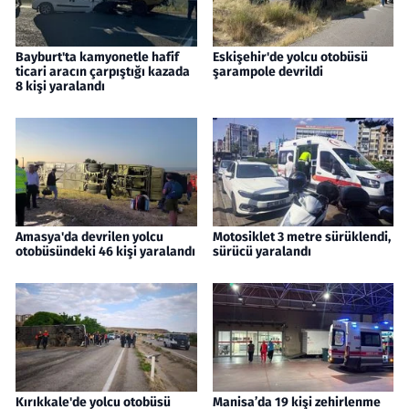
Bayburt'ta kamyonetle hafif
Eskişehir'de yolcu otobüsü
ticari aracın çarpıştığı kazada
şarampole devrildi
8 kişi yaralandı
Amasya'da devrilen yolcu
Motosiklet 3 metre sürüklendi,
otobüsündeki 46 kişi yaralandı
sürücü yaralandı
Kırıkkale'de yolcu otobüsü
Manisa’da 19 kişi zehirlenme