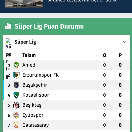
Süper Lig Puan Durumu
Süper Lig
#
Takım
O
P
Amed
0
0
1
Erzurumspor FK
0
0
2
Başakşehir
0
0
3
Kocaelispor
0
0
4
Beşiktaş
0
0
5
Eyüpspor
0
0
6
Galatasaray
0
0
7