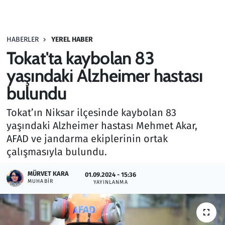
Gündem
HABERLER
YEREL HABER
Haber
Tokat'ta kaybolan 83
Kültür Sanat
yaşındaki Alzheimer hastası
bulundu
Kurumsal Haberler
Tokat’ın Niksar ilçesinde kaybolan 83
Lezzet Durağı
yaşındaki Alzheimer hastası Mehmet Akar,
AFAD ve jandarma ekiplerinin ortak
Memur ve Kamu
çalışmasıyla bulundu.
Otomobil
MÜRVET KARA
01.09.2024 - 15:36
MUHABIR
YAYINLANMA
Oyun
Ramazan