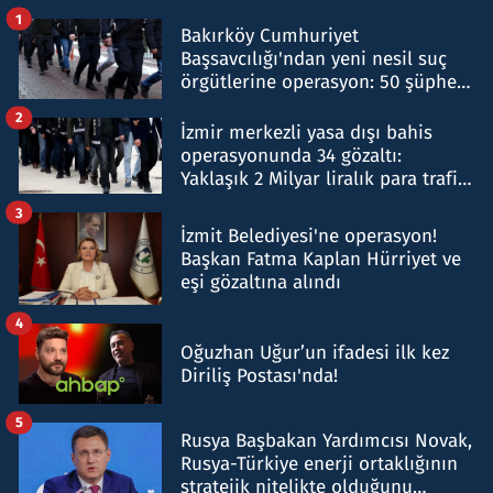
1
Bakırköy Cumhuriyet
Başsavcılığı'ndan yeni nesil suç
örgütlerine operasyon: 50 şüpheli
hakkında gözaltı kararı
2
İzmir merkezli yasa dışı bahis
operasyonunda 34 gözaltı:
Yaklaşık 2 Milyar liralık para trafiği
tespit edildi
3
İzmit Belediyesi'ne operasyon!
Başkan Fatma Kaplan Hürriyet ve
eşi gözaltına alındı
4
Oğuzhan Uğur’un ifadesi ilk kez
Diriliş Postası'nda!
5
Rusya Başbakan Yardımcısı Novak,
Rusya-Türkiye enerji ortaklığının
stratejik nitelikte olduğunu