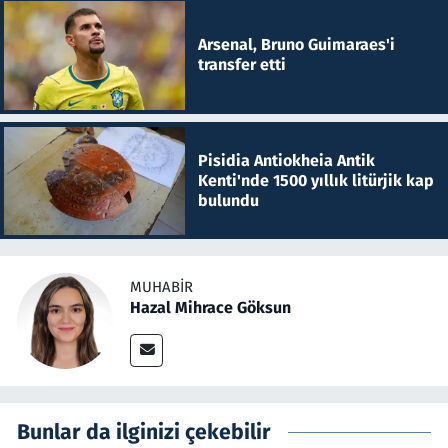
Arsenal, Bruno Guimaraes'i
transfer etti
Pisidia Antiokheia Antik
Kenti'nde 1500 yıllık litürjik kap
bulundu
MUHABIR
Hazal Mihrace Göksun
Bunlar da ilginizi çekebilir