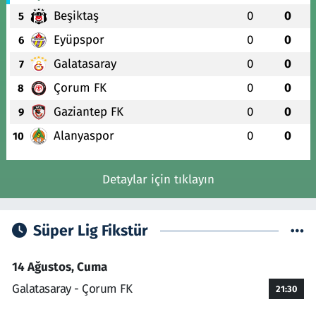
Beşiktaş
0
0
5
Eyüpspor
0
0
6
Galatasaray
0
0
7
Çorum FK
0
0
8
Gaziantep FK
0
0
9
Alanyaspor
0
0
10
Detaylar için tıklayın
Süper Lig Fikstür
14 Ağustos, Cuma
Galatasaray - Çorum FK
21:30