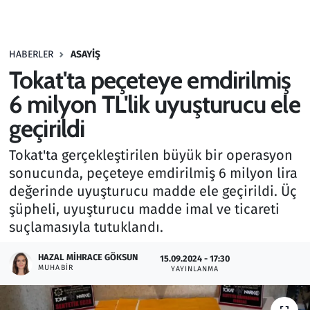
Gündem
HABERLER
ASAYIŞ
Haber
Tokat'ta peçeteye emdirilmiş
Kültür Sanat
6 milyon TL'lik uyuşturucu ele
geçirildi
Kurumsal Haberler
Tokat'ta gerçekleştirilen büyük bir operasyon
Lezzet Durağı
sonucunda, peçeteye emdirilmiş 6 milyon lira
değerinde uyuşturucu madde ele geçirildi. Üç
Memur ve Kamu
şüpheli, uyuşturucu madde imal ve ticareti
suçlamasıyla tutuklandı.
Otomobil
HAZAL MIHRACE GÖKSUN
15.09.2024 - 17:30
MUHABIR
Oyun
YAYINLANMA
Ramazan