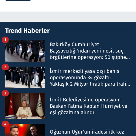
Trend Haberler
1
Bakırköy Cumhuriyet
Başsavcılığı'ndan yeni nesil suç
örgütlerine operasyon: 50 şüpheli
hakkında gözaltı kararı
2
İzmir merkezli yasa dışı bahis
operasyonunda 34 gözaltı:
Yaklaşık 2 Milyar liralık para trafiği
tespit edildi
3
İzmit Belediyesi'ne operasyon!
Başkan Fatma Kaplan Hürriyet ve
eşi gözaltına alındı
4
Oğuzhan Uğur’un ifadesi ilk kez