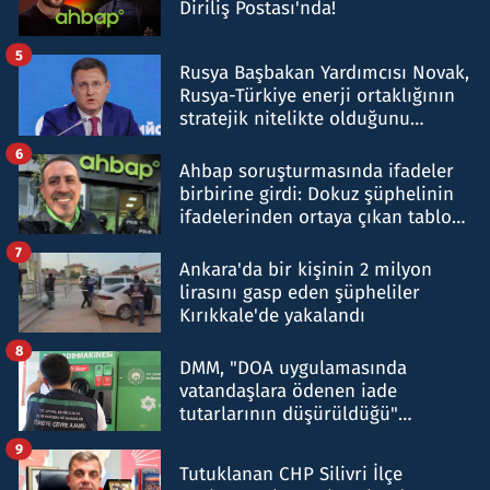
Diriliş Postası'nda!
5
Rusya Başbakan Yardımcısı Novak,
Rusya-Türkiye enerji ortaklığının
stratejik nitelikte olduğunu
belirtti
6
Ahbap soruşturmasında ifadeler
birbirine girdi: Dokuz şüphelinin
ifadelerinden ortaya çıkan tablo
şok etti
7
Ankara'da bir kişinin 2 milyon
lirasını gasp eden şüpheliler
Kırıkkale'de yakalandı
8
DMM, "DOA uygulamasında
vatandaşlara ödenen iade
tutarlarının düşürüldüğü"
iddiasını yalanladı
9
Tutuklanan CHP Silivri İlçe