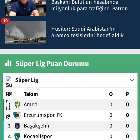
Başkanı Bulut'un hesabında
milyonluk para trafiğine: Patron
talimat verdi, ben gönderdim
10
Husiler: Suudi Arabistan'ın
Aramco tesislerini hedef aldık
Süper Lig Puan Durumu
Süper Lig
#
Takım
O
P
Amed
0
0
1
Erzurumspor FK
0
0
2
Başakşehir
0
0
3
Kocaelispor
0
0
4