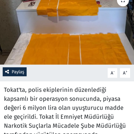
Resmi İlanlar
Rüya Tabirleri
Sağlık
Savunma Sanayi
Paylaş
-
+
A
A
Seçim 2023
Tokat'ta, polis ekiplerinin düzenlediği
Spor
kapsamlı bir operasyon sonucunda, piyasa
Teknoloji ve Bilim
değeri 6 milyon lira olan uyuşturucu madde
ele geçirildi. Tokat İl Emniyet Müdürlüğü
Televizyon
Narkotik Suçlarla Mücadele Şube Müdürlüğü