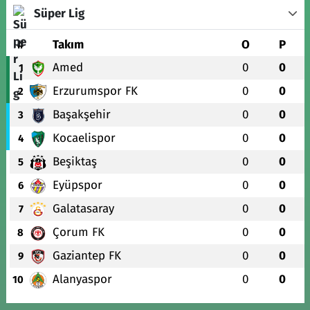
Süper Lig
#
Takım
O
P
Amed
0
0
1
Erzurumspor FK
0
0
2
Başakşehir
0
0
3
Kocaelispor
0
0
4
Beşiktaş
0
0
5
Eyüpspor
0
0
6
Galatasaray
0
0
7
Çorum FK
0
0
8
Gaziantep FK
0
0
9
Alanyaspor
0
0
10