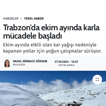
Gündem
HABERLER
YEREL HABER
Haber
Trabzon'da ekim ayında karla
Kültür Sanat
mücadele başladı
Ekim ayında etkili olan kar yağışı nedeniyle
Kurumsal Haberler
kapanan yollar için yoğun çalışmalar sürüyor.
Lezzet Durağı
HAZAL MIHRACE GÖKSUN
27.10.2024 - 12:41
MUHABIR
YAYINLANMA
Memur ve Kamu
Otomobil
Oyun
Ramazan