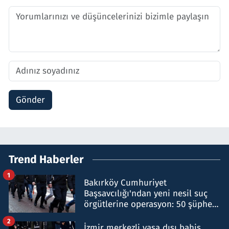
Gönder
Trend Haberler
1
Bakırköy Cumhuriyet
Başsavcılığı'ndan yeni nesil suç
örgütlerine operasyon: 50 şüpheli
hakkında gözaltı kararı
2
İzmir merkezli yasa dışı bahis