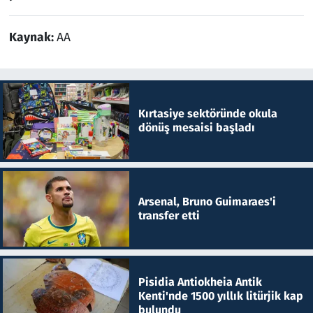
Kaynak:
AA
Kırtasiye sektöründe okula
dönüş mesaisi başladı
Arsenal, Bruno Guimaraes'i
transfer etti
Pisidia Antiokheia Antik
Kenti'nde 1500 yıllık litürjik kap
bulundu