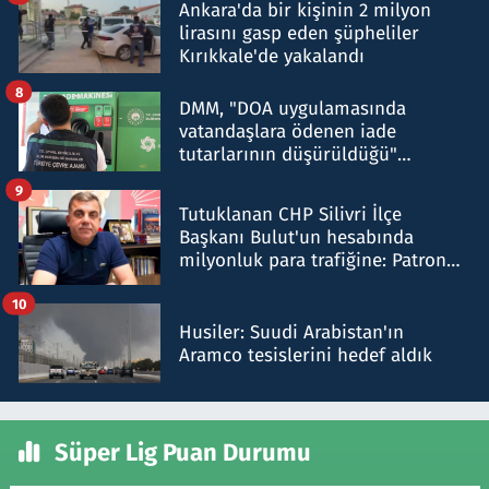
Ankara'da bir kişinin 2 milyon
lirasını gasp eden şüpheliler
Kırıkkale'de yakalandı
8
DMM, "DOA uygulamasında
vatandaşlara ödenen iade
tutarlarının düşürüldüğü"
iddiasını yalanladı
9
Tutuklanan CHP Silivri İlçe
Başkanı Bulut'un hesabında
milyonluk para trafiğine: Patron
talimat verdi, ben gönderdim
10
Husiler: Suudi Arabistan'ın
Aramco tesislerini hedef aldık
Süper Lig Puan Durumu