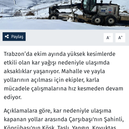
Resmi İlanlar
Rüya Tabirleri
Paylaş
-
+
A
A
Sağlık
Trabzon’da ekim ayında yüksek kesimlerde
Savunma Sanayi
etkili olan kar yağışı nedeniyle ulaşımda
aksaklıklar yaşanıyor. Mahalle ve yayla
Seçim 2023
yollarının açılması için ekipler, karla
Spor
mücadele çalışmalarına hız kesmeden devam
ediyor.
Teknoloji ve Bilim
Açıklamalara göre, kar nedeniyle ulaşıma
Televizyon
kapanan yollar arasında Çarşıbaşı'nın Şahinli,
Köprübaşı'nın Köşk, Taşlı, Yangın, Kovuktaş,