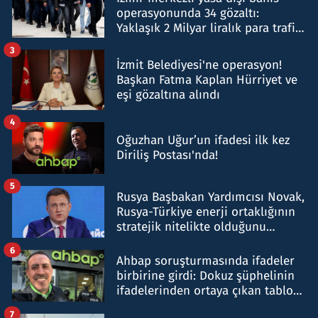
operasyonunda 34 gözaltı:
Yaklaşık 2 Milyar liralık para trafiği
tespit edildi
3
İzmit Belediyesi'ne operasyon!
Başkan Fatma Kaplan Hürriyet ve
eşi gözaltına alındı
4
Oğuzhan Uğur’un ifadesi ilk kez
Diriliş Postası'nda!
5
Rusya Başbakan Yardımcısı Novak,
Rusya-Türkiye enerji ortaklığının
stratejik nitelikte olduğunu
belirtti
6
Ahbap soruşturmasında ifadeler
birbirine girdi: Dokuz şüphelinin
ifadelerinden ortaya çıkan tablo
şok etti
7