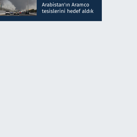
gönderdim
Arabistan'ın Aramco
tesislerini hedef aldık