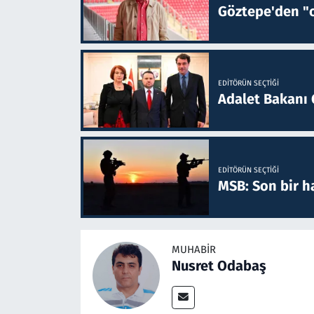
Göztepe'den "o
EDITÖRÜN SEÇTIĞI
Adalet Bakanı 
EDITÖRÜN SEÇTIĞI
MSB: Son bir ha
MUHABIR
Nusret Odabaş