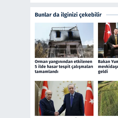
Bunlar da ilginizi çekebilir
Orman yangınından etkilenen
Bakan Yum
5 ilde hasar tespit çalışmaları
mevkidaşı 
tamamlandı
geldi