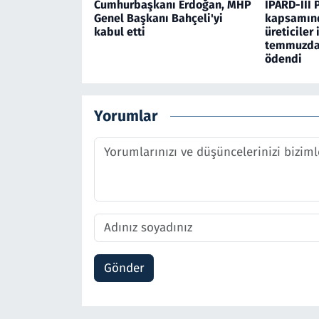
Cumhurbaşkanı Erdoğan, MHP
IPARD-III 
Genel Başkanı Bahçeli'yi
kapsamınd
kabul etti
üreticiler 
temmuzda 
ödendi
Yorumlar
Gönder