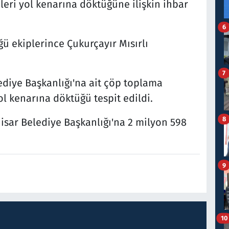
leri yol kenarına döktüğüne ilişkin ihbar
6
ü ekiplerince Çukurçayır Mısırlı
7
diye Başkanlığı'na ait çöp toplama
ol kenarına döktüğü tespit edildi.
8
hisar Belediye Başkanlığı'na 2 milyon 598
.
9
10