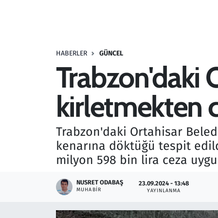
Resmi İlanlar
Rüya Tabirleri
HABERLER
GÜNCEL
Trabzon'daki O
Sağlık
kirletmekten 
Savunma Sanayi
Seçim 2023
Trabzon'daki Ortahisar Beledi
kenarına döktüğü tespit edild
Spor
milyon 598 bin lira ceza uygu
Teknoloji ve Bilim
NUSRET ODABAŞ
23.09.2024 - 13:48
MUHABIR
YAYINLANMA
Televizyon