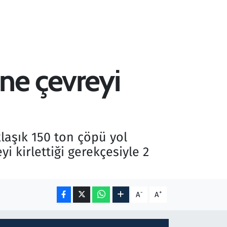
ine çevreyi
laşık 150 ton çöpü yol
i kirlettiği gerekçesiyle 2
-
+
A
A