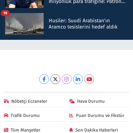
milyonluk para trafiğine: Patron
talimat verdi, ben gönderdim
10
Husiler: Suudi Arabistan'ın
Aramco tesislerini hedef aldık
Nöbetçi Eczaneler
Hava Durumu
Trafik Durumu
Puan Durumu ve Fikstür
Tüm Manşetler
Son Dakika Haberleri