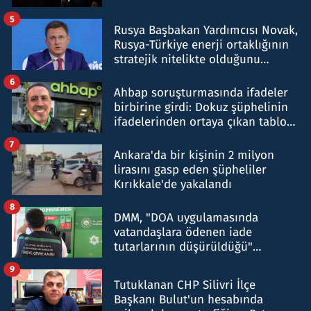
5
Rusya Başbakan Yardımcısı Novak,
Rusya-Türkiye enerji ortaklığının
stratejik nitelikte olduğunu
belirtti
6
Ahbap soruşturmasında ifadeler
birbirine girdi: Dokuz şüphelinin
ifadelerinden ortaya çıkan tablo
şok etti
7
Ankara'da bir kişinin 2 milyon
lirasını gasp eden şüpheliler
Kırıkkale'de yakalandı
8
DMM, "DOA uygulamasında
vatandaşlara ödenen iade
tutarlarının düşürüldüğü"
iddiasını yalanladı
9
Tutuklanan CHP Silivri İlçe
Başkanı Bulut'un hesabında