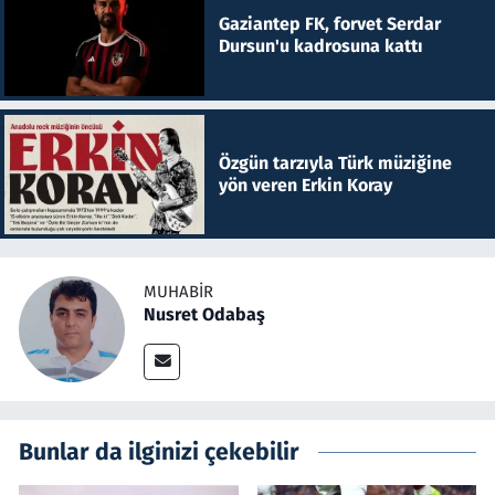
Gaziantep FK, forvet Serdar
Dursun'u kadrosuna kattı
Özgün tarzıyla Türk müziğine
yön veren Erkin Koray
MUHABIR
Nusret Odabaş
Bunlar da ilginizi çekebilir