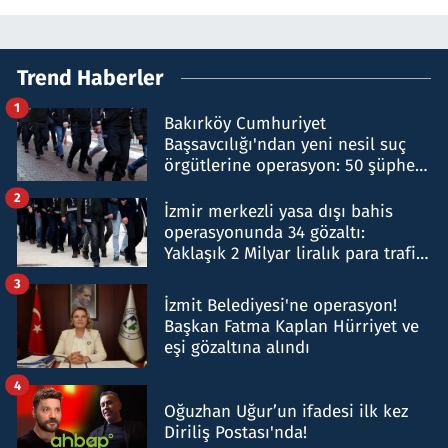
Trend Haberler
1
Bakırköy Cumhuriyet
Başsavcılığı'ndan yeni nesil suç
örgütlerine operasyon: 50 şüpheli
hakkında gözaltı kararı
2
İzmir merkezli yasa dışı bahis
operasyonunda 34 gözaltı:
Yaklaşık 2 Milyar liralık para trafiği
tespit edildi
3
İzmit Belediyesi'ne operasyon!
Başkan Fatma Kaplan Hürriyet ve
eşi gözaltına alındı
4
Oğuzhan Uğur’un ifadesi ilk kez
Diriliş Postası'nda!