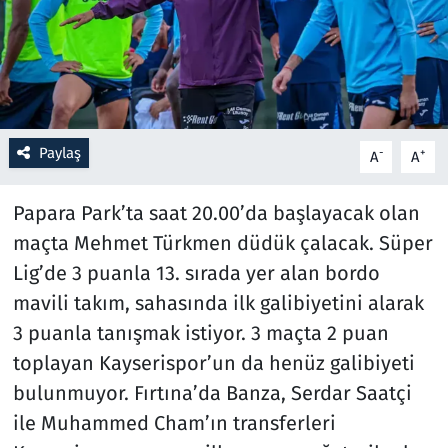
Resmi İlanlar
Rüya Tabirleri
Sağlık
Paylaş
-
+
A
A
Savunma Sanayi
Papara Park’ta saat 20.00’da başlayacak olan
maçta Mehmet Türkmen düdük çalacak. Süper
Seçim 2023
Lig’de 3 puanla 13. sırada yer alan bordo
mavili takım, sahasında ilk galibiyetini alarak
Spor
3 puanla tanışmak istiyor. 3 maçta 2 puan
Teknoloji ve Bilim
toplayan Kayserispor’un da henüz galibiyeti
bulunmuyor. Fırtına’da Banza, Serdar Saatçi
Televizyon
ile Muhammed Cham’ın transferleri