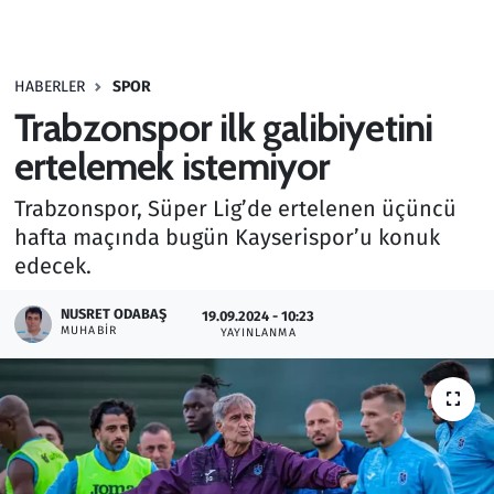
Gündem
HABERLER
SPOR
Haber
Trabzonspor ilk galibiyetini
Kültür Sanat
ertelemek istemiyor
Trabzonspor, Süper Lig’de ertelenen üçüncü
Kurumsal Haberler
hafta maçında bugün Kayserispor’u konuk
edecek.
Lezzet Durağı
NUSRET ODABAŞ
19.09.2024 - 10:23
Memur ve Kamu
MUHABIR
YAYINLANMA
Otomobil
Oyun
Ramazan