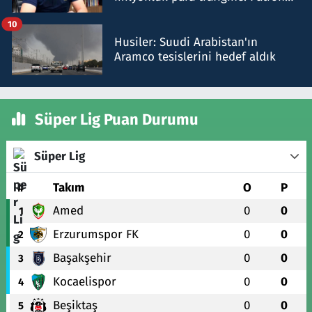
talimat verdi, ben gönderdim
10
Husiler: Suudi Arabistan'ın
Aramco tesislerini hedef aldık
Süper Lig Puan Durumu
Süper Lig
#
Takım
O
P
Amed
0
0
1
Erzurumspor FK
0
0
2
Başakşehir
0
0
3
Kocaelispor
0
0
4
Beşiktaş
0
0
5