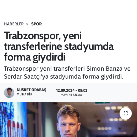
Gündem
HABERLER
SPOR
Haber
Trabzonspor, yeni
Kültür Sanat
transferlerine stadyumda
forma giydirdi
Kurumsal Haberler
Trabzonspor yeni transferleri Simon Banza ve
Lezzet Durağı
Serdar Saatçı'ya stadyumda forma giydirdi.
Memur ve Kamu
NUSRET ODABAŞ
12.09.2024 - 08:02
MUHABIR
YAYINLANMA
Otomobil
Oyun
Ramazan