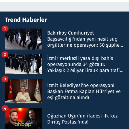
Trend Haberler
1
Bakırköy Cumhuriyet
Başsavcılığı'ndan yeni nesil suç
örgütlerine operasyon: 50 şüpheli
hakkında gözaltı kararı
2
İzmir merkezli yasa dışı bahis
operasyonunda 34 gözaltı:
Yaklaşık 2 Milyar liralık para trafiği
tespit edildi
3
İzmit Belediyesi'ne operasyon!
Başkan Fatma Kaplan Hürriyet ve
eşi gözaltına alındı
4
Oğuzhan Uğur’un ifadesi ilk kez
Diriliş Postası'nda!