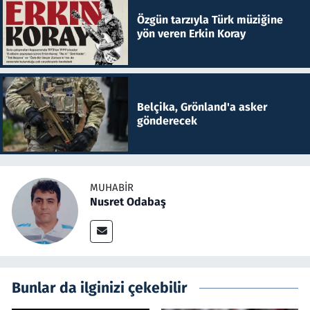
Özgün tarzıyla Türk müziğine
yön veren Erkin Koray
Belçika, Grönland'a asker
gönderecek
MUHABIR
Nusret Odabaş
Bunlar da ilginizi çekebilir