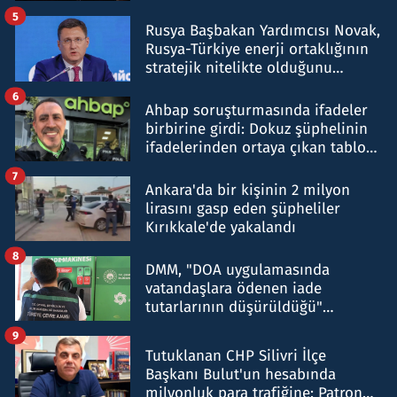
5
Rusya Başbakan Yardımcısı Novak,
Rusya-Türkiye enerji ortaklığının
stratejik nitelikte olduğunu
belirtti
6
Ahbap soruşturmasında ifadeler
birbirine girdi: Dokuz şüphelinin
ifadelerinden ortaya çıkan tablo
şok etti
7
Ankara'da bir kişinin 2 milyon
lirasını gasp eden şüpheliler
Kırıkkale'de yakalandı
8
DMM, "DOA uygulamasında
vatandaşlara ödenen iade
tutarlarının düşürüldüğü"
iddiasını yalanladı
9
Tutuklanan CHP Silivri İlçe
Başkanı Bulut'un hesabında
milyonluk para trafiğine: Patron