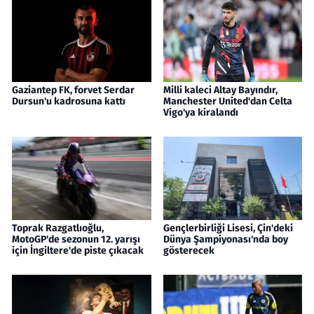
Gaziantep FK, forvet Serdar
Milli kaleci Altay Bayındır,
Dursun'u kadrosuna kattı
Manchester United'dan Celta
Vigo'ya kiralandı
Toprak Razgatlıoğlu,
Gençlerbirliği Lisesi, Çin'deki
MotoGP'de sezonun 12. yarışı
Dünya Şampiyonası'nda boy
için İngiltere'de piste çıkacak
gösterecek