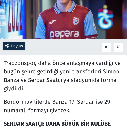
Resmi İlanlar
Rüya Tabirleri
Sağlık
Paylaş
-
+
A
A
Savunma Sanayi
Trabzonspor, daha önce anlaşmaya vardığı ve
bugün şehre getirdiği yeni transferleri Simon
Seçim 2023
Banza ve Serdar Saatçı'ya stadyumda forma
Spor
giydirdi.
Teknoloji ve Bilim
Bordo-mavililerde Banza 17, Serdar ise 29
numaralı formayı giyecek.
Televizyon
SERDAR SAATÇI: DAHA BÜYÜK BİR KULÜBE