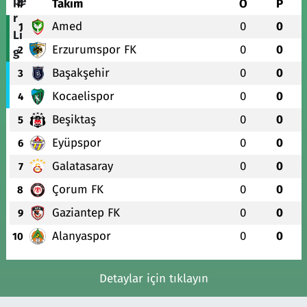
#
Takım
O
P
Amed
0
0
1
Erzurumspor FK
0
0
2
Başakşehir
0
0
3
Kocaelispor
0
0
4
Beşiktaş
0
0
5
Eyüpspor
0
0
6
Galatasaray
0
0
7
Çorum FK
0
0
8
Gaziantep FK
0
0
9
Alanyaspor
0
0
10
Detaylar için tıklayın