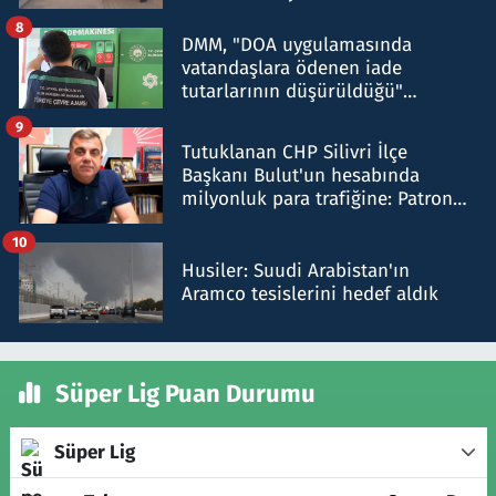
8
DMM, "DOA uygulamasında
vatandaşlara ödenen iade
tutarlarının düşürüldüğü"
iddiasını yalanladı
9
Tutuklanan CHP Silivri İlçe
Başkanı Bulut'un hesabında
milyonluk para trafiğine: Patron
talimat verdi, ben gönderdim
10
Husiler: Suudi Arabistan'ın
Aramco tesislerini hedef aldık
Süper Lig Puan Durumu
Süper Lig