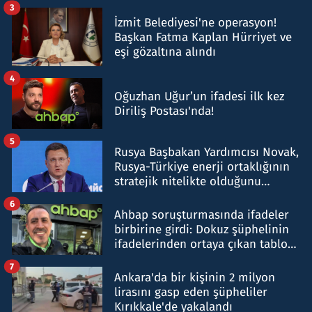
tespit edildi
3
İzmit Belediyesi'ne operasyon!
Başkan Fatma Kaplan Hürriyet ve
eşi gözaltına alındı
4
Oğuzhan Uğur’un ifadesi ilk kez
Diriliş Postası'nda!
5
Rusya Başbakan Yardımcısı Novak,
Rusya-Türkiye enerji ortaklığının
stratejik nitelikte olduğunu
belirtti
6
Ahbap soruşturmasında ifadeler
birbirine girdi: Dokuz şüphelinin
ifadelerinden ortaya çıkan tablo
şok etti
7
Ankara'da bir kişinin 2 milyon
lirasını gasp eden şüpheliler
Kırıkkale'de yakalandı