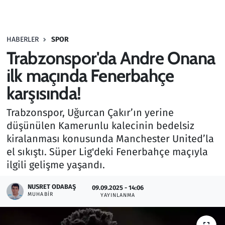
Gündem
HABERLER
SPOR
Haber
Trabzonspor'da Andre Onana
Kültür Sanat
ilk maçında Fenerbahçe
karşısında!
Kurumsal Haberler
Trabzonspor, Uğurcan Çakır’ın yerine
Lezzet Durağı
düşünülen Kamerunlu kalecinin bedelsiz
kiralanması konusunda Manchester United’la
Memur ve Kamu
el sıkıştı. Süper Lig'deki Fenerbahçe maçıyla
ilgili gelişme yaşandı.
Otomobil
NUSRET ODABAŞ
09.09.2025 - 14:06
MUHABIR
Oyun
YAYINLANMA
Ramazan