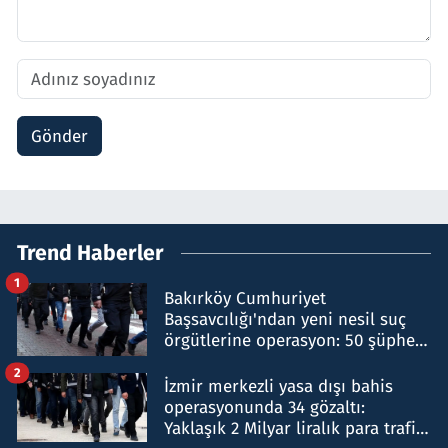
Gönder
Trend Haberler
1
Bakırköy Cumhuriyet
Başsavcılığı'ndan yeni nesil suç
örgütlerine operasyon: 50 şüpheli
hakkında gözaltı kararı
2
İzmir merkezli yasa dışı bahis
operasyonunda 34 gözaltı:
Yaklaşık 2 Milyar liralık para trafiği