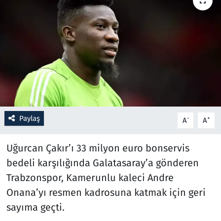
Resmi İlanlar
Rüya Tabirleri
Sağlık
Savunma Sanayi
Paylaş
-
+
A
A
Seçim 2023
Uğurcan Çakır’ı 33 milyon euro bonservis
Spor
bedeli karşılığında Galatasaray’a gönderen
Teknoloji ve Bilim
Trabzonspor, Kamerunlu kaleci Andre
Onana’yı resmen kadrosuna katmak için geri
Televizyon
sayıma geçti.