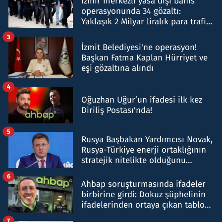
İzmir merkezli yasa dışı bahis
operasyonunda 34 gözaltı:
Yaklaşık 2 Milyar liralık para trafiği
tespit edildi
3
İzmit Belediyesi'ne operasyon!
Başkan Fatma Kaplan Hürriyet ve
eşi gözaltına alındı
4
Oğuzhan Uğur’un ifadesi ilk kez
Diriliş Postası'nda!
5
Rusya Başbakan Yardımcısı Novak,
Rusya-Türkiye enerji ortaklığının
stratejik nitelikte olduğunu
belirtti
6
Ahbap soruşturmasında ifadeler
birbirine girdi: Dokuz şüphelinin
ifadelerinden ortaya çıkan tablo
şok etti
7