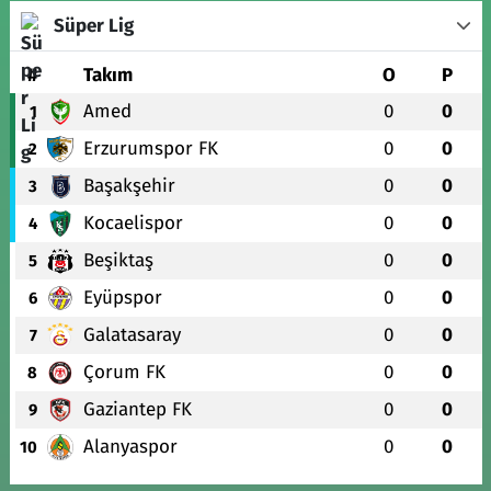
Süper Lig
#
Takım
O
P
Amed
0
0
1
Erzurumspor FK
0
0
2
Başakşehir
0
0
3
Kocaelispor
0
0
4
Beşiktaş
0
0
5
Eyüpspor
0
0
6
Galatasaray
0
0
7
Çorum FK
0
0
8
Gaziantep FK
0
0
9
Alanyaspor
0
0
10