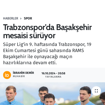
Gündem
HABERLER
SPOR
Haber
Trabzonspor'da Başakşehir
Kültür Sanat
mesaisi sürüyor
Süper Lig'in 9. haftasında Trabzonspor, 19
Kurumsal Haberler
Ekim Cumartesi günü sahasında RAMS
Başakşehir ile oynayacağı maçın
Lezzet Durağı
hazırlıklarına devam etti.
Memur ve Kamu
İBRAHIM DEMIR
16.10.2024 - 20:58
MUHABIR
YAYINLANMA
Otomobil
Oyun
Ramazan