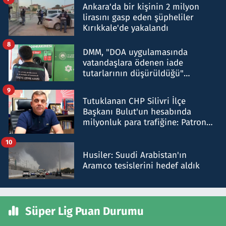
Ankara'da bir kişinin 2 milyon
lirasını gasp eden şüpheliler
Kırıkkale'de yakalandı
8
DMM, "DOA uygulamasında
vatandaşlara ödenen iade
tutarlarının düşürüldüğü"
iddiasını yalanladı
9
Tutuklanan CHP Silivri İlçe
Başkanı Bulut'un hesabında
milyonluk para trafiğine: Patron
talimat verdi, ben gönderdim
10
Husiler: Suudi Arabistan'ın
Aramco tesislerini hedef aldık
Süper Lig Puan Durumu