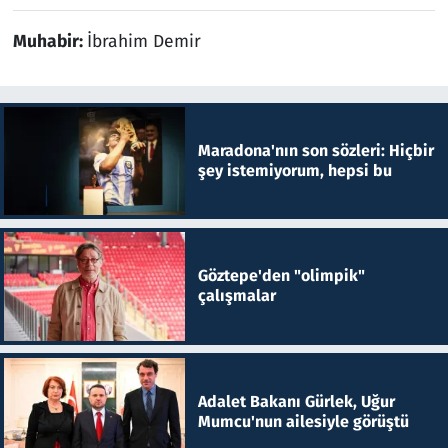
Muhabir:
İbrahim Demir
Maradona'nın son sözleri: Hiçbir
şey istemiyorum, hepsi bu
Göztepe'den "olimpik"
çalışmalar
Adalet Bakanı Gürlek, Uğur
Mumcu'nun ailesiyle görüştü