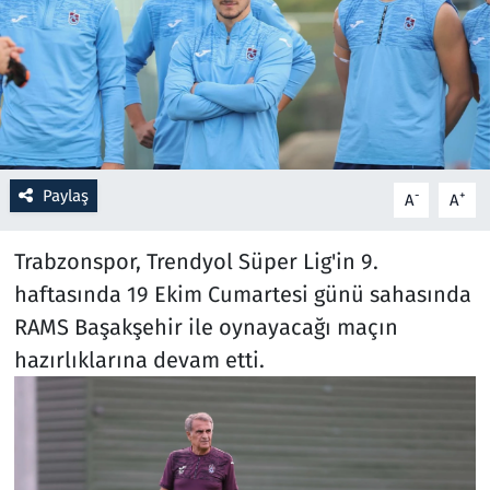
Resmi İlanlar
Rüya Tabirleri
Sağlık
Paylaş
-
+
A
A
Savunma Sanayi
Trabzonspor, Trendyol Süper Lig'in 9.
Seçim 2023
haftasında 19 Ekim Cumartesi günü sahasında
RAMS Başakşehir ile oynayacağı maçın
Spor
hazırlıklarına devam etti.
Teknoloji ve Bilim
Televizyon