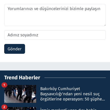
Gönder
Trend Haberler
1
Bakırköy Cumhuriyet
Başsavcılığı'ndan yeni nesil suç
örgütlerine operasyon: 50 şüpheli
hakkında gözaltı kararı
2