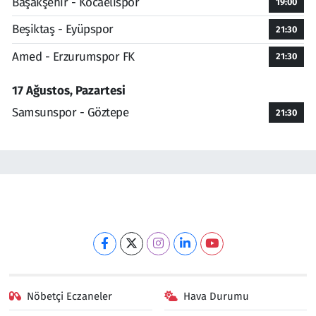
Başakşehir - Kocaelispor
19:00
Beşiktaş - Eyüpspor
21:30
Amed - Erzurumspor FK
21:30
17 Ağustos, Pazartesi
Samsunspor - Göztepe
21:30
Nöbetçi Eczaneler
Hava Durumu