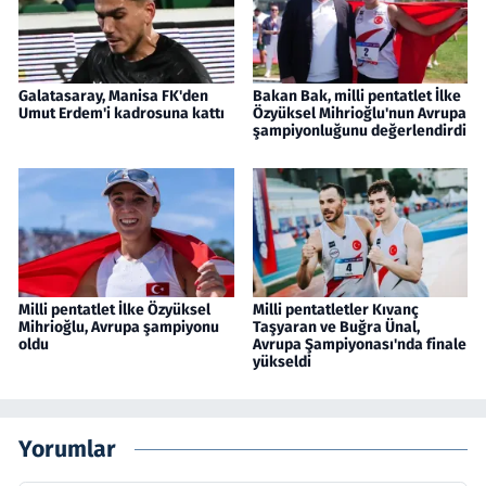
Galatasaray, Manisa FK'den
Bakan Bak, milli pentatlet İlke
Umut Erdem'i kadrosuna kattı
Özyüksel Mihrioğlu'nun Avrupa
şampiyonluğunu değerlendirdi
Milli pentatlet İlke Özyüksel
Milli pentatletler Kıvanç
Mihrioğlu, Avrupa şampiyonu
Taşyaran ve Buğra Ünal,
oldu
Avrupa Şampiyonası'nda finale
yükseldi
Yorumlar