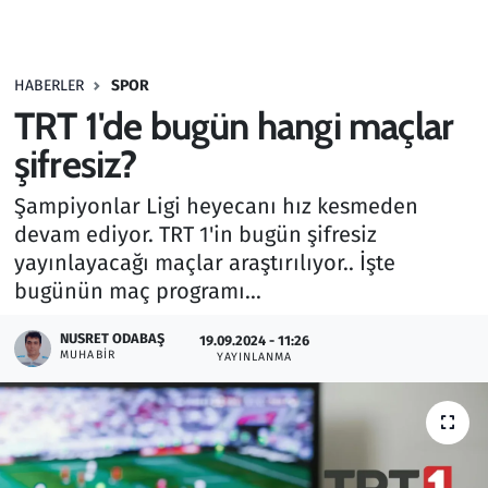
Gündem
HABERLER
SPOR
Haber
TRT 1'de bugün hangi maçlar
Kültür Sanat
şifresiz?
Şampiyonlar Ligi heyecanı hız kesmeden
Kurumsal Haberler
devam ediyor. TRT 1'in bugün şifresiz
yayınlayacağı maçlar araştırılıyor.. İşte
Lezzet Durağı
bugünün maç programı...
Memur ve Kamu
NUSRET ODABAŞ
19.09.2024 - 11:26
MUHABIR
YAYINLANMA
Otomobil
Oyun
Ramazan