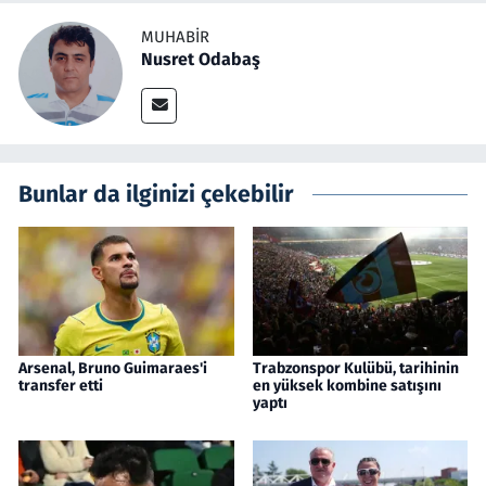
MUHABIR
Nusret Odabaş
Bunlar da ilginizi çekebilir
Arsenal, Bruno Guimaraes'i
Trabzonspor Kulübü, tarihinin
transfer etti
en yüksek kombine satışını
yaptı