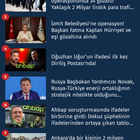
operasyonunda 34 gözaltı:
Yaklaşık 2 Milyar liralık para trafiği
tespit edildi
3
İzmit Belediyesi'ne operasyon!
Başkan Fatma Kaplan Hürriyet ve
eşi gözaltına alındı
4
Oğuzhan Uğur’un ifadesi ilk kez
Diriliş Postası'nda!
5
Rusya Başbakan Yardımcısı Novak,
Rusya-Türkiye enerji ortaklığının
stratejik nitelikte olduğunu
belirtti
6
Ahbap soruşturmasında ifadeler
birbirine girdi: Dokuz şüphelinin
ifadelerinden ortaya çıkan tablo
şok etti
7
Ankara'da bir kişinin 2 milyon