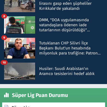
lirasını gasp eden şüpheliler
Kırıkkale'de yakalandı
8
DMM, "DOA uygulamasında
vatandaşlara ödenen iade
tutarlarının düşürüldüğü"
iddiasını yalanladı
9
Tutuklanan CHP Silivri İlçe
Başkanı Bulut'un hesabında
milyonluk para trafiğine: Patron
talimat verdi, ben gönderdim
10
Husiler: Suudi Arabistan'ın
Aramco tesislerini hedef aldık
Süper Lig Puan Durumu