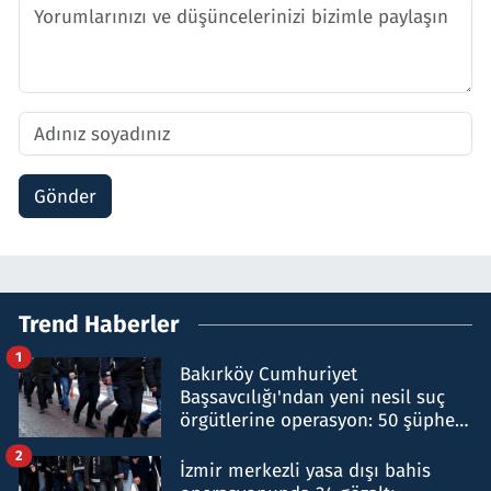
Gönder
Trend Haberler
1
Bakırköy Cumhuriyet
Başsavcılığı'ndan yeni nesil suç
örgütlerine operasyon: 50 şüpheli
hakkında gözaltı kararı
2
İzmir merkezli yasa dışı bahis