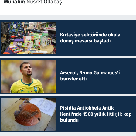
Muhabir:
Nusret Odabaş
Kırtasiye sektöründe okula
dönüş mesaisi başladı
Arsenal, Bruno Guimaraes'i
transfer etti
Pisidia Antiokheia Antik
Kenti'nde 1500 yıllık litürjik kap
bulundu