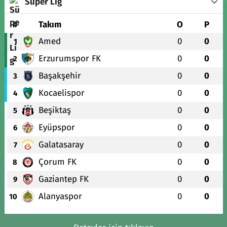
Süper Lig
#
Takım
O
P
Amed
0
0
1
Erzurumspor FK
0
0
2
Başakşehir
0
0
3
Kocaelispor
0
0
4
Beşiktaş
0
0
5
Eyüpspor
0
0
6
Galatasaray
0
0
7
Çorum FK
0
0
8
Gaziantep FK
0
0
9
Alanyaspor
0
0
10