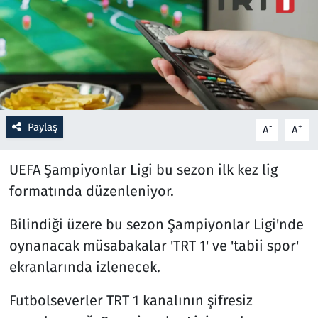
Resmi İlanlar
Rüya Tabirleri
Sağlık
Paylaş
-
+
A
A
Savunma Sanayi
UEFA Şampiyonlar Ligi bu sezon ilk kez lig
Seçim 2023
formatında düzenleniyor.
Spor
Bilindiği üzere bu sezon Şampiyonlar Ligi'nde
oynanacak müsabakalar 'TRT 1' ve 'tabii spor'
Teknoloji ve Bilim
ekranlarında izlenecek.
Televizyon
Futbolseverler TRT 1 kanalının şifresiz