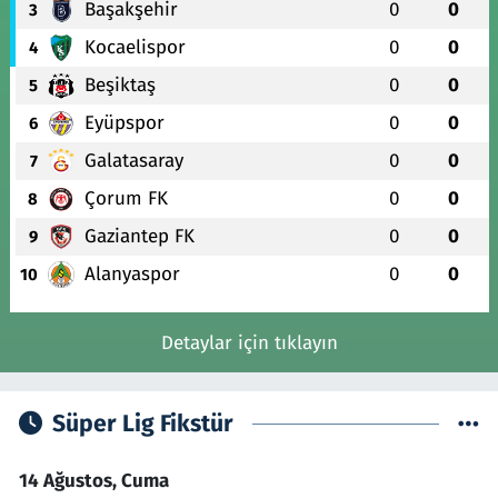
Başakşehir
0
0
3
Kocaelispor
0
0
4
Beşiktaş
0
0
5
Eyüpspor
0
0
6
Galatasaray
0
0
7
Çorum FK
0
0
8
Gaziantep FK
0
0
9
Alanyaspor
0
0
10
Detaylar için tıklayın
Süper Lig Fikstür
14 Ağustos, Cuma