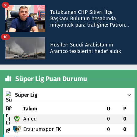
iddiasını yalanladı
9
Tutuklanan CHP Silivri İlçe
Başkanı Bulut'un hesabında
milyonluk para trafiğine: Patron
talimat verdi, ben gönderdim
10
Husiler: Suudi Arabistan'ın
Aramco tesislerini hedef aldık
Süper Lig Puan Durumu
Süper Lig
#
Takım
O
P
Amed
0
0
1
Erzurumspor FK
0
0
2