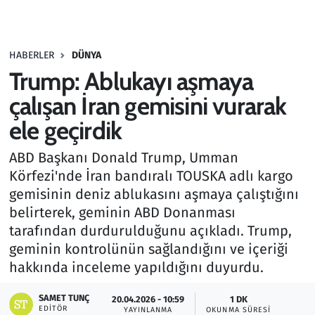
Gündem
HABERLER
DÜNYA
Haber
Trump: Ablukayı aşmaya
Kültür Sanat
çalışan İran gemisini vurarak
ele geçirdik
Kurumsal Haberler
ABD Başkanı Donald Trump, Umman
Lezzet Durağı
Körfezi'nde İran bandıralı TOUSKA adlı kargo
gemisinin deniz ablukasını aşmaya çalıştığını
Memur ve Kamu
belirterek, geminin ABD Donanması
tarafından durdurulduğunu açıkladı. Trump,
Otomobil
geminin kontrolünün sağlandığını ve içeriği
hakkında inceleme yapıldığını duyurdu.
Oyun
SAMET TUNÇ
20.04.2026 - 10:59
1 DK
EDITÖR
Ramazan
YAYINLANMA
OKUNMA SÜRESI