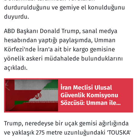
durdurulduğunu ve gemiye el konulduğunu
duyurdu.
ABD Başkanı Donald Trump, sanal medya
hesabından yaptığı paylaşımda, Umman
Körfezi'nde İran'a ait bir kargo gemisine
yönelik askeri müdahalede bulunduklarını
açıkladı.
İran Meclisi Ulusal
Güvenlik Komisyonu
Sözcüsü: Umman ile
mutabakatın genel
çerçevesi neredeyse
Trump, neredeyse bir uçak gemisi ağırlığında
şekillendi
ve yaklaşık 275 metre uzunluğundaki 'TOUSKA'