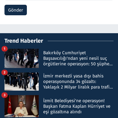
Gönder
Trend Haberler
1
Bakırköy Cumhuriyet
Başsavcılığı'ndan yeni nesil suç
örgütlerine operasyon: 50 şüpheli
hakkında gözaltı kararı
2
İzmir merkezli yasa dışı bahis
operasyonunda 34 gözaltı:
Yaklaşık 2 Milyar liralık para trafiği
tespit edildi
3
İzmit Belediyesi'ne operasyon!
Başkan Fatma Kaplan Hürriyet ve
eşi gözaltına alındı