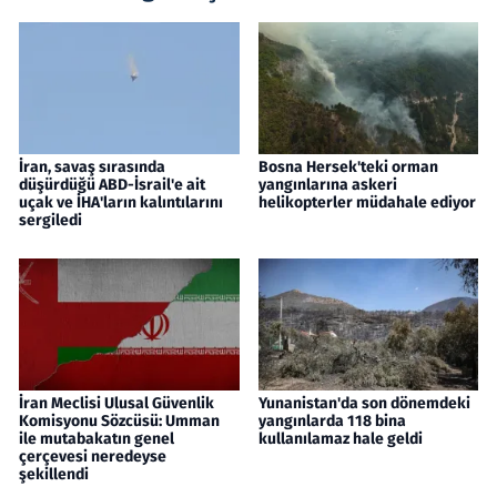
İran, savaş sırasında
Bosna Hersek'teki orman
düşürdüğü ABD-İsrail'e ait
yangınlarına askeri
uçak ve İHA'ların kalıntılarını
helikopterler müdahale ediyor
sergiledi
İran Meclisi Ulusal Güvenlik
Yunanistan'da son dönemdeki
Komisyonu Sözcüsü: Umman
yangınlarda 118 bina
ile mutabakatın genel
kullanılamaz hale geldi
çerçevesi neredeyse
şekillendi