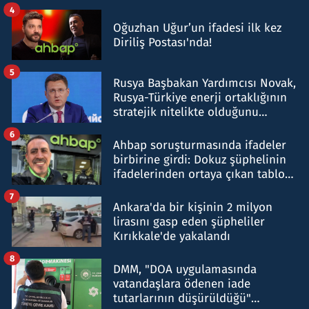
4
Oğuzhan Uğur’un ifadesi ilk kez
Diriliş Postası'nda!
5
Rusya Başbakan Yardımcısı Novak,
Rusya-Türkiye enerji ortaklığının
stratejik nitelikte olduğunu
belirtti
6
Ahbap soruşturmasında ifadeler
birbirine girdi: Dokuz şüphelinin
ifadelerinden ortaya çıkan tablo
şok etti
7
Ankara'da bir kişinin 2 milyon
lirasını gasp eden şüpheliler
Kırıkkale'de yakalandı
8
DMM, "DOA uygulamasında
vatandaşlara ödenen iade
tutarlarının düşürüldüğü"