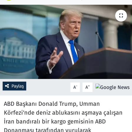
Resmi İlanlar
Rüya Tabirleri
Sağlık
Savunma Sanayi
Seçim 2023
Paylaş
-
+
A
A
Spor
ABD Başkanı Donald Trump, Umman
Teknoloji ve Bilim
Körfezi'nde deniz ablukasını aşmaya çalışan
Televizyon
İran bandıralı bir kargo gemisinin ABD
Donanması tarafından vurularak