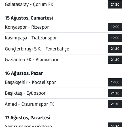
Galatasaray - Çorum FK
21:30
15 Ağustos, Cumartesi
Konyaspor - Rizespor
19:00
Kasımpaşa - Trabzonspor
19:00
Gençlerbirliği S.K. - Fenerbahçe
21:30
Gaziantep FK - Alanyaspor
21:30
16 Ağustos, Pazar
Başakşehir - Kocaelispor
19:00
Beşiktaş - Eyüpspor
21:30
Amed - Erzurumspor FK
21:30
17 Ağustos, Pazartesi
Samsunspor - Göztepe
21:30