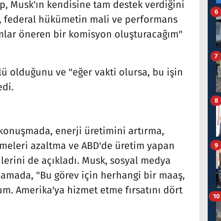
, Musk'ın kendisine tam destek verdiğini
6
le, federal hükümetin mali ve performans
mlar öneren bir komisyon oluşturacağım"
7
ü olduğunu ve "eğer vakti olursa, bu işin
edi.
8
konuşmada, enerji üretimini artırma,
emeleri azaltma ve ABD'de üretim yapan
9
rilerini de açıkladı. Musk, sosyal medya
lamada, "Bu görev için herhangi bir maaş,
m. Amerika'ya hizmet etme fırsatını dört
10