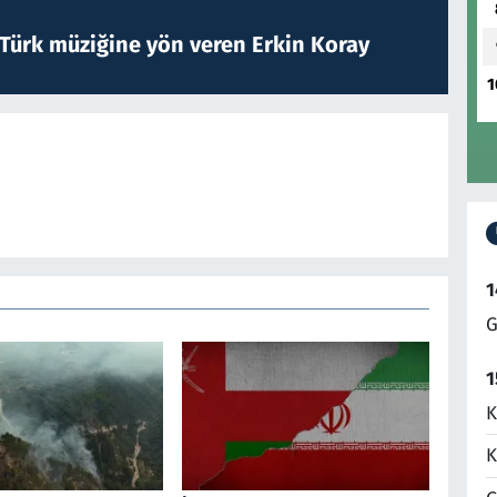
 Türk müziğine yön veren Erkin Koray
1
1
G
1
K
K