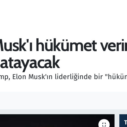
usk'ı hükümet verim
atayacak
p, Elon Musk'ın liderliğinde bir "hükü