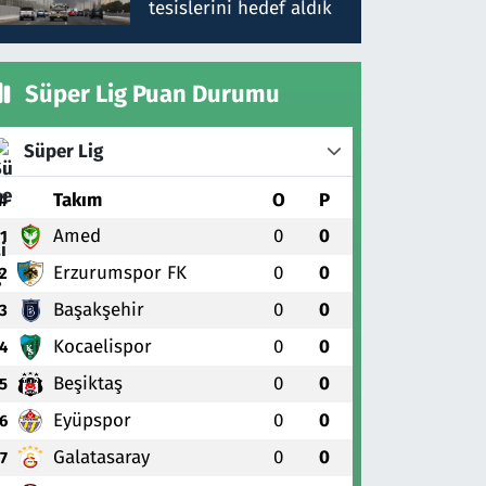
tesislerini hedef aldık
Süper Lig Puan Durumu
Süper Lig
#
Takım
O
P
Amed
0
0
1
Erzurumspor FK
0
0
2
Başakşehir
0
0
3
Kocaelispor
0
0
4
Beşiktaş
0
0
5
Eyüpspor
0
0
6
Galatasaray
0
0
7