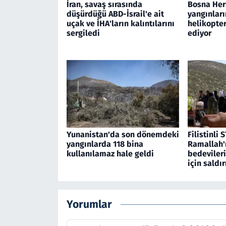
İran, savaş sırasında
Bosna Her
düşürdüğü ABD-İsrail'e ait
yangınları
uçak ve İHA'ların kalıntılarını
helikopte
sergiledi
ediyor
Yunanistan'da son dönemdeki
Filistinli S
yangınlarda 118 bina
Ramallah'
kullanılamaz hale geldi
bedevileri
için saldır
Yorumlar