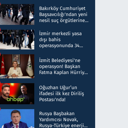
Bakırköy Cumhuriyet
Başsavcılığı'ndan yeni
nesil suç örgütlerine
operasyon: 50 şüpheli
hakkında gözaltı kararı
İzmir merkezli yasa
dışı bahis
operasyonunda 34
gözaltı: Yaklaşık 2
Milyar liralık para
İzmit Belediyesi'ne
trafiği tespit edildi
operasyon! Başkan
Fatma Kaplan Hürriyet
ve eşi gözaltına alındı
Oğuzhan Uğur’un
ifadesi ilk kez Diriliş
Postası'nda!
Rusya Başbakan
Yardımcısı Novak,
Rusya-Türkiye enerji