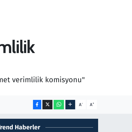
lilik
met verimlilik komisyonu"
-
+
A
A
Trend Haberler