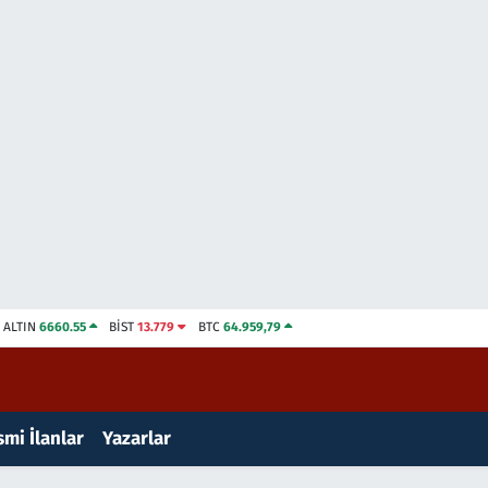
ALTIN
6660.55
BİST
13.779
BTC
64.959,79
mi İlanlar
Yazarlar