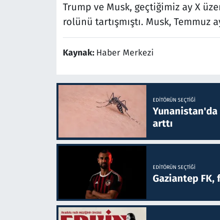
Trump ve Musk, geçtiğimiz ay X üze
rolünü tartışmıştı. Musk, Temmuz a
Kaynak:
Haber Merkezi
EDITÖRÜN SEÇTIĞI
Yunanistan'da B
arttı
EDITÖRÜN SEÇTIĞI
Gaziantep FK, 