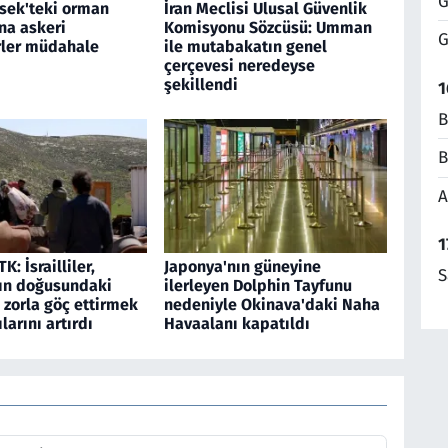
G
sek'teki orman
İran Meclisi Ulusal Güvenlik
na askeri
Komisyonu Sözcüsü: Umman
G
rler müdahale
ile mutabakatın genel
çerçevesi neredeyse
şekillendi
1
B
B
A
1
TK: İsrailliler,
Japonya'nın güneyine
S
ın doğusundaki
ilerleyen Dolphin Tayfunu
 zorla göç ettirmek
nedeniyle Okinava'daki Naha
ılarını artırdı
Havaalanı kapatıldı