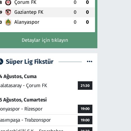
Çorum FK
0
0
8
Gaziantep FK
0
0
9
Alanyaspor
0
0
0
Detaylar için tıklayın
Süper Lig Fikstür
4 Ağustos, Cuma
alatasaray - Çorum FK
21:30
5 Ağustos, Cumartesi
onyaspor - Rizespor
19:00
asımpaşa - Trabzonspor
19:00