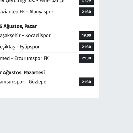
ençlerbirliği S.K. - Fenerbahçe
21:30
aziantep FK - Alanyaspor
21:30
6 Ağustos, Pazar
aşakşehir - Kocaelispor
19:00
eşiktaş - Eyüpspor
21:30
med - Erzurumspor FK
21:30
7 Ağustos, Pazartesi
amsunspor - Göztepe
21:30