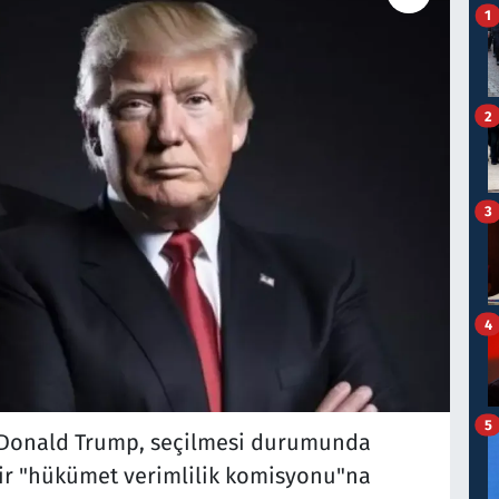
1
2
3
4
5
 Donald Trump, seçilmesi durumunda
bir "hükümet verimlilik komisyonu"na