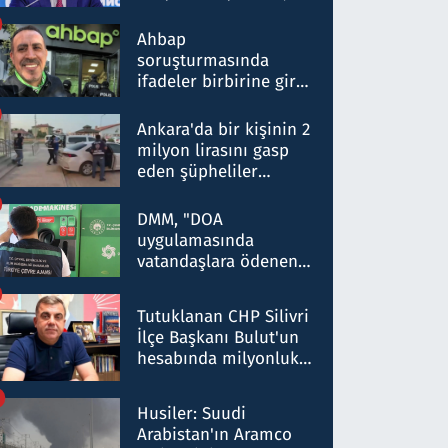
ortaklığının stratejik
nitelikte olduğunu
Ahbap
belirtti
soruşturmasında
ifadeler birbirine girdi:
Dokuz şüphelinin
ifadelerinden ortaya
Ankara'da bir kişinin 2
çıkan tablo şok etti
milyon lirasını gasp
eden şüpheliler
Kırıkkale'de yakalandı
DMM, "DOA
uygulamasında
vatandaşlara ödenen
iade tutarlarının
düşürüldüğü" iddiasını
Tutuklanan CHP Silivri
yalanladı
İlçe Başkanı Bulut'un
hesabında milyonluk
para trafiğine: Patron
talimat verdi, ben
Husiler: Suudi
gönderdim
Arabistan'ın Aramco