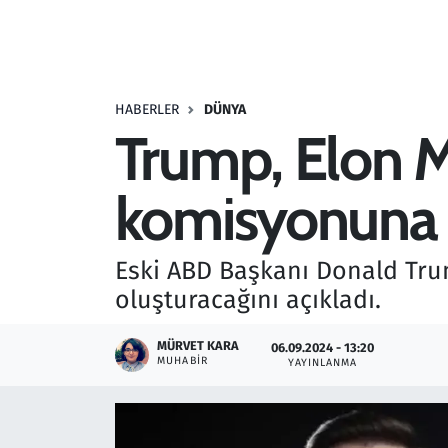
Resmi İlanlar
Rüya Tabirleri
HABERLER
DÜNYA
Trump, Elon M
Sağlık
komisyonuna 
Savunma Sanayi
Seçim 2023
Eski ABD Başkanı Donald Trum
oluşturacağını açıkladı.
Spor
MÜRVET KARA
06.09.2024 - 13:20
Teknoloji ve Bilim
MUHABIR
YAYINLANMA
Televizyon