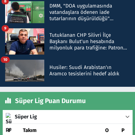
8
DMM, "DOA uygulamasında
vatandaşlara ödenen iade
tutarlarının düşürüldüğü"
iddiasını yalanladı
9
Tutuklanan CHP Silivri İlçe
Başkanı Bulut'un hesabında
milyonluk para trafiğine: Patron
talimat verdi, ben gönderdim
10
Husiler: Suudi Arabistan'ın
Aramco tesislerini hedef aldık
Süper Lig Puan Durumu
Süper Lig
#
Takım
O
P