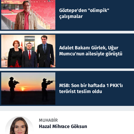
Göztepe'den "olimpik"
çalışmalar
Adalet Bakanı Gürlek, Uğur
Mumcu'nun ailesiyle görüştü
MSB: Son bir haftada 1 PKK'lı
terörist teslim oldu
MUHABIR
Hazal Mihrace Göksun