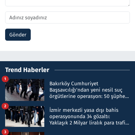
Gönder
Trend Haberler
1
Bakırköy Cumhuriyet
Başsavcılığı'ndan yeni nesil suç
örgütlerine operasyon: 50 şüpheli
hakkında gözaltı kararı
2
İzmir merkezli yasa dışı bahis
operasyonunda 34 gözaltı:
Yaklaşık 2 Milyar liralık para trafiği
tespit edildi
3