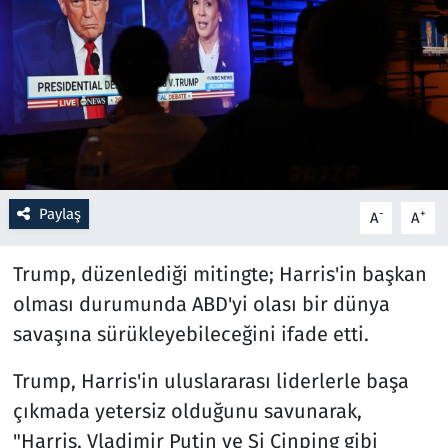
Resmi İlanlar
Rüya Tabirleri
Sağlık
Savunma Sanayi
Paylaş
-
+
A
A
Seçim 2023
Trump, düzenlediği mitingte; Harris'in başkan
Spor
olması durumunda ABD'yi olası bir dünya
savaşına sürükleyebileceğini ifade etti.
Teknoloji ve Bilim
Trump, Harris'in uluslararası liderlerle başa
Televizyon
çıkmada yetersiz olduğunu savunarak,
"Harris, Vladimir Putin ve Şi Cinping gibi