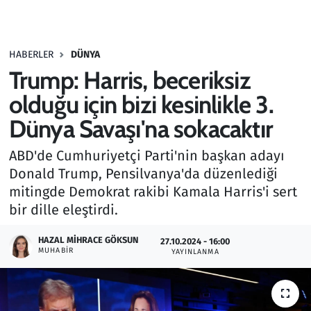
Gündem
HABERLER
DÜNYA
Haber
Trump: Harris, beceriksiz
Kültür Sanat
olduğu için bizi kesinlikle 3.
Dünya Savaşı'na sokacaktır
Kurumsal Haberler
ABD'de Cumhuriyetçi Parti'nin başkan adayı
Lezzet Durağı
Donald Trump, Pensilvanya'da düzenlediği
mitingde Demokrat rakibi Kamala Harris'i sert
Memur ve Kamu
bir dille eleştirdi.
Otomobil
HAZAL MIHRACE GÖKSUN
27.10.2024 - 16:00
MUHABIR
YAYINLANMA
Oyun
Ramazan