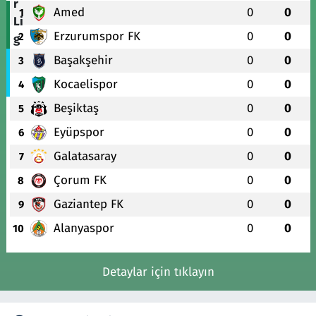
Amed
0
0
1
Erzurumspor FK
0
0
2
Başakşehir
0
0
3
Kocaelispor
0
0
4
Beşiktaş
0
0
5
Eyüpspor
0
0
6
Galatasaray
0
0
7
Çorum FK
0
0
8
Gaziantep FK
0
0
9
Alanyaspor
0
0
10
Detaylar için tıklayın