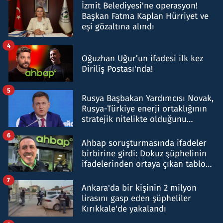
İzmit Belediyesi'ne operasyon!
Başkan Fatma Kaplan Hürriyet ve
eşi gözaltına alındı
4
Oğuzhan Uğur’un ifadesi ilk kez
Diriliş Postası'nda!
5
Rusya Başbakan Yardımcısı Novak,
Rusya-Türkiye enerji ortaklığının
stratejik nitelikte olduğunu
belirtti
6
Ahbap soruşturmasında ifadeler
birbirine girdi: Dokuz şüphelinin
ifadelerinden ortaya çıkan tablo
şok etti
7
Ankara'da bir kişinin 2 milyon
lirasını gasp eden şüpheliler
Kırıkkale'de yakalandı