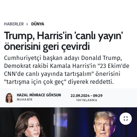
Gündem
HABERLER
DÜNYA
Haber
Trump, Harris'in 'canlı yayın'
Kültür Sanat
önerisini geri çevirdi
Cumhuriyetçi başkan adayı Donald Trump,
Kurumsal Haberler
Demokrat rakibi Kamala Harris'in "23 Ekim'de
CNN'de canlı yayında tartışalım" önerisini
Lezzet Durağı
"tartışma için çok geç" diyerek reddetti.
Memur ve Kamu
HAZAL MIHRACE GÖKSUN
22.09.2024 - 09:29
MUHABIR
YAYINLANMA
Otomobil
Oyun
Ramazan