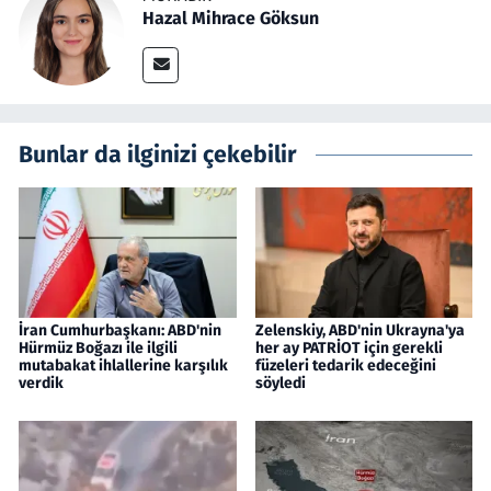
Hazal Mihrace Göksun
Bunlar da ilginizi çekebilir
İran Cumhurbaşkanı: ABD'nin
Zelenskiy, ABD'nin Ukrayna'ya
Hürmüz Boğazı ile ilgili
her ay PATRİOT için gerekli
mutabakat ihlallerine karşılık
füzeleri tedarik edeceğini
verdik
söyledi