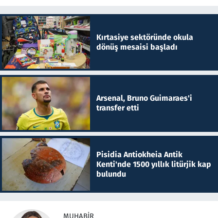
Kırtasiye sektöründe okula
dönüş mesaisi başladı
Arsenal, Bruno Guimaraes'i
transfer etti
Pisidia Antiokheia Antik
Kenti'nde 1500 yıllık litürjik kap
bulundu
MUHABIR