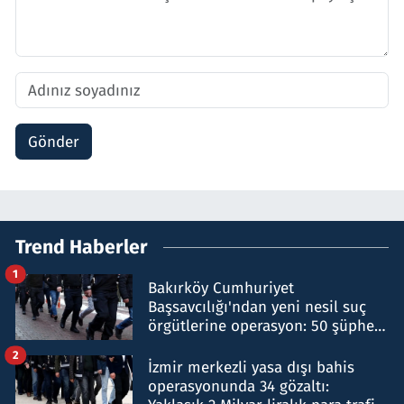
Gönder
Trend Haberler
1
Bakırköy Cumhuriyet
Başsavcılığı'ndan yeni nesil suç
örgütlerine operasyon: 50 şüpheli
hakkında gözaltı kararı
2
İzmir merkezli yasa dışı bahis
operasyonunda 34 gözaltı: