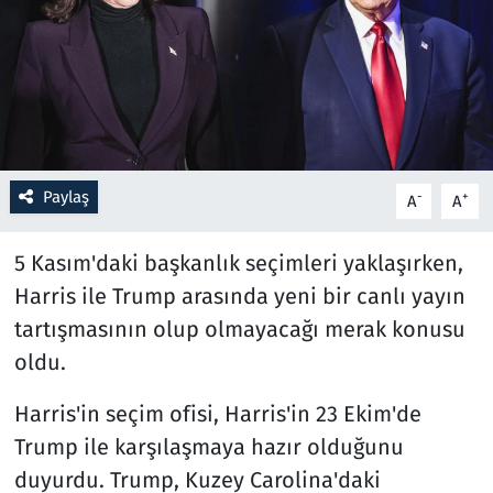
Resmi İlanlar
Rüya Tabirleri
Sağlık
Paylaş
-
+
A
A
Savunma Sanayi
5 Kasım'daki başkanlık seçimleri yaklaşırken,
Seçim 2023
Harris ile Trump arasında yeni bir canlı yayın
tartışmasının olup olmayacağı merak konusu
Spor
oldu.
Teknoloji ve Bilim
Harris'in seçim ofisi, Harris'in 23 Ekim'de
Televizyon
Trump ile karşılaşmaya hazır olduğunu
duyurdu. Trump, Kuzey Carolina'daki