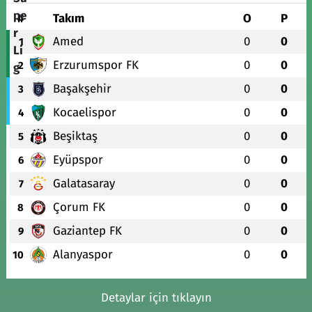
#
Takım
O
P
Amed
0
0
1
Erzurumspor FK
0
0
2
Başakşehir
0
0
3
Kocaelispor
0
0
4
Beşiktaş
0
0
5
Eyüpspor
0
0
6
Galatasaray
0
0
7
Çorum FK
0
0
8
Gaziantep FK
0
0
9
Alanyaspor
0
0
10
Detaylar için tıklayın