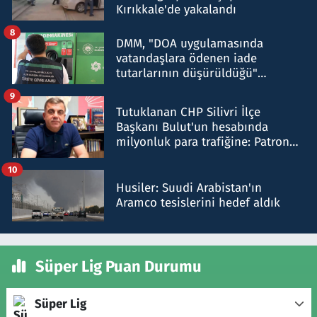
Kırıkkale'de yakalandı
8
DMM, "DOA uygulamasında
vatandaşlara ödenen iade
tutarlarının düşürüldüğü"
iddiasını yalanladı
9
Tutuklanan CHP Silivri İlçe
Başkanı Bulut'un hesabında
milyonluk para trafiğine: Patron
talimat verdi, ben gönderdim
10
Husiler: Suudi Arabistan'ın
Aramco tesislerini hedef aldık
Süper Lig Puan Durumu
Süper Lig