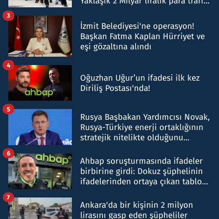
Yaklaşık 2 Milyar liralık para trafiği
tespit edildi
3
İzmit Belediyesi'ne operasyon!
Başkan Fatma Kaplan Hürriyet ve
eşi gözaltına alındı
4
Oğuzhan Uğur’un ifadesi ilk kez
Diriliş Postası'nda!
5
Rusya Başbakan Yardımcısı Novak,
Rusya-Türkiye enerji ortaklığının
stratejik nitelikte olduğunu
belirtti
6
Ahbap soruşturmasında ifadeler
birbirine girdi: Dokuz şüphelinin
ifadelerinden ortaya çıkan tablo
şok etti
7
Ankara'da bir kişinin 2 milyon
lirasını gasp eden şüpheliler