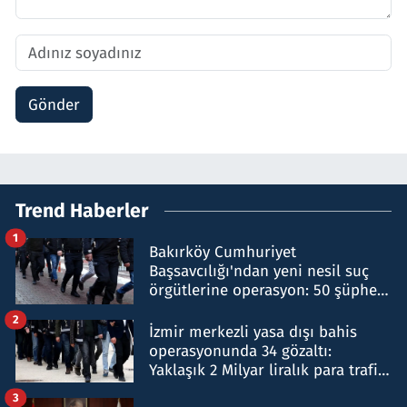
Gönder
Trend Haberler
1
Bakırköy Cumhuriyet
Başsavcılığı'ndan yeni nesil suç
örgütlerine operasyon: 50 şüpheli
hakkında gözaltı kararı
2
İzmir merkezli yasa dışı bahis
operasyonunda 34 gözaltı:
Yaklaşık 2 Milyar liralık para trafiği
tespit edildi
3