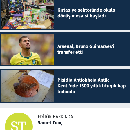
Kırtasiye sektöründe okula
dönüş mesaisi başladı
Arsenal, Bruno Guimaraes'i
transfer etti
Pisidia Antiokheia Antik
Kenti'nde 1500 yıllık litürjik kap
bulundu
EDITÖR HAKKINDA
Samet Tunç