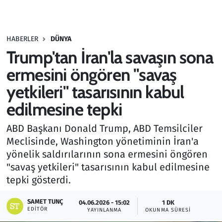
Gündem
HABERLER
DÜNYA
Haber
Trump'tan İran'la savaşın sona
Kültür Sanat
ermesini öngören "savaş
yetkileri" tasarısının kabul
Kurumsal Haberler
edilmesine tepki
Lezzet Durağı
ABD Başkanı Donald Trump, ABD Temsilciler
Meclisinde, Washington yönetiminin İran'a
Memur ve Kamu
yönelik saldırılarının sona ermesini öngören
"savaş yetkileri" tasarısının kabul edilmesine
Otomobil
tepki gösterdi.
Oyun
SAMET TUNÇ
04.06.2026 - 15:02
1 DK
EDITÖR
YAYINLANMA
OKUNMA SÜRESI
Ramazan