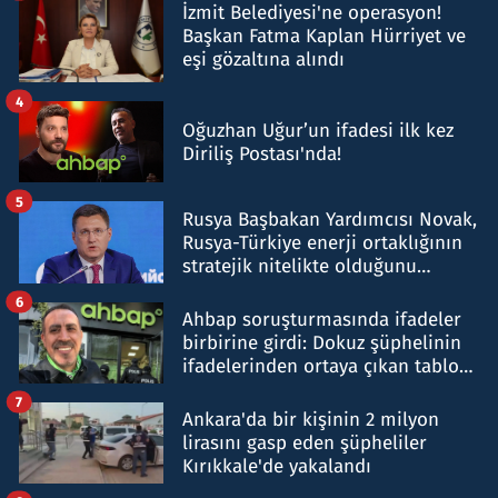
İzmit Belediyesi'ne operasyon!
Başkan Fatma Kaplan Hürriyet ve
eşi gözaltına alındı
4
Oğuzhan Uğur’un ifadesi ilk kez
Diriliş Postası'nda!
5
Rusya Başbakan Yardımcısı Novak,
Rusya-Türkiye enerji ortaklığının
stratejik nitelikte olduğunu
belirtti
6
Ahbap soruşturmasında ifadeler
birbirine girdi: Dokuz şüphelinin
ifadelerinden ortaya çıkan tablo
şok etti
7
Ankara'da bir kişinin 2 milyon
lirasını gasp eden şüpheliler
Kırıkkale'de yakalandı