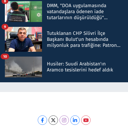
8
DMM, "DOA uygulamasında
vatandaşlara ödenen iade
tutarlarının düşürüldüğü"
iddiasını yalanladı
9
Tutuklanan CHP Silivri İlçe
Başkanı Bulut'un hesabında
milyonluk para trafiğine: Patron
talimat verdi, ben gönderdim
10
Husiler: Suudi Arabistan'ın
Aramco tesislerini hedef aldık