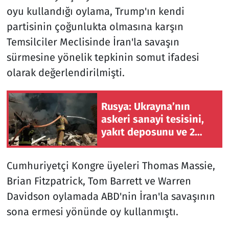
oyu kullandığı oylama, Trump'ın kendi
partisinin çoğunlukta olmasına karşın
Temsilciler Meclisinde İran'la savaşın
sürmesine yönelik tepkinin somut ifadesi
olarak değerlendirilmişti.
Rusya: Ukrayna’nın
askeri sanayi tesisini,
yakıt deposunu ve 2
gemisini vurduk
Cumhuriyetçi Kongre üyeleri Thomas Massie,
Brian Fitzpatrick, Tom Barrett ve Warren
Davidson oylamada ABD'nin İran'la savaşının
sona ermesi yönünde oy kullanmıştı.