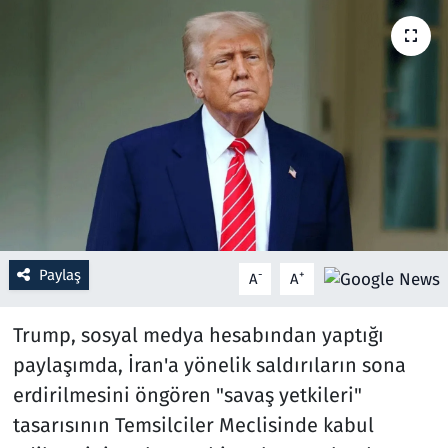
Resmi İlanlar
Rüya Tabirleri
Sağlık
Savunma Sanayi
Seçim 2023
Paylaş
-
+
A
A
Spor
Trump, sosyal medya hesabından yaptığı
Teknoloji ve Bilim
paylaşımda, İran'a yönelik saldırıların sona
erdirilmesini öngören "savaş yetkileri"
Televizyon
tasarısının Temsilciler Meclisinde kabul