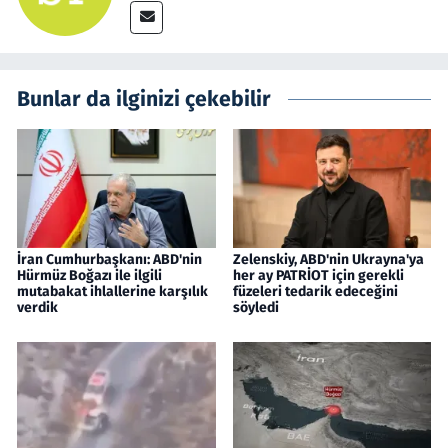
Bunlar da ilginizi çekebilir
İran Cumhurbaşkanı: ABD'nin
Zelenskiy, ABD'nin Ukrayna'ya
Hürmüz Boğazı ile ilgili
her ay PATRİOT için gerekli
mutabakat ihlallerine karşılık
füzeleri tedarik edeceğini
verdik
söyledi