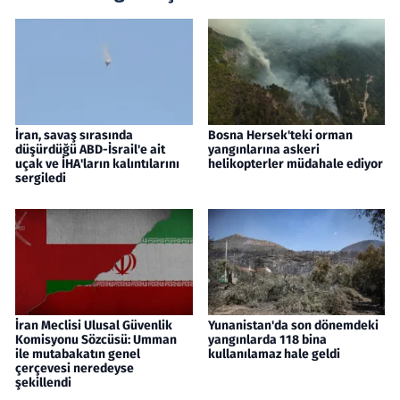
İran, savaş sırasında
Bosna Hersek'teki orman
düşürdüğü ABD-İsrail'e ait
yangınlarına askeri
uçak ve İHA'ların kalıntılarını
helikopterler müdahale ediyor
sergiledi
İran Meclisi Ulusal Güvenlik
Yunanistan'da son dönemdeki
Komisyonu Sözcüsü: Umman
yangınlarda 118 bina
ile mutabakatın genel
kullanılamaz hale geldi
çerçevesi neredeyse
şekillendi