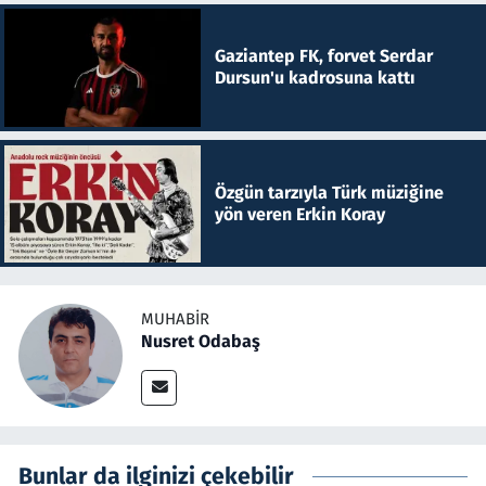
Gaziantep FK, forvet Serdar
Dursun'u kadrosuna kattı
Özgün tarzıyla Türk müziğine
yön veren Erkin Koray
MUHABIR
Nusret Odabaş
Bunlar da ilginizi çekebilir