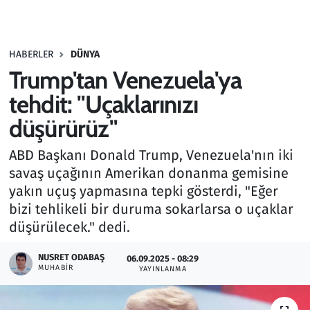
Gündem
HABERLER
DÜNYA
Haber
Trump'tan Venezuela'ya
Kültür Sanat
tehdit: "Uçaklarınızı
düşürürüz"
Kurumsal Haberler
ABD Başkanı Donald Trump, Venezuela'nın iki
Lezzet Durağı
savaş uçağının Amerikan donanma gemisine
yakın uçuş yapmasına tepki gösterdi, "Eğer
Memur ve Kamu
bizi tehlikeli bir duruma sokarlarsa o uçaklar
düşürülecek." dedi.
Otomobil
NUSRET ODABAŞ
06.09.2025 - 08:29
MUHABIR
Oyun
YAYINLANMA
Ramazan