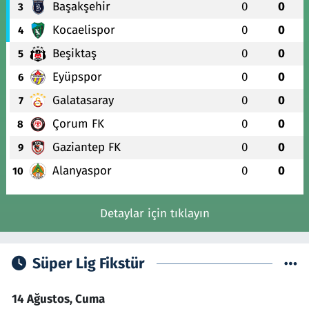
Başakşehir
0
0
3
Kocaelispor
0
0
4
Beşiktaş
0
0
5
Eyüpspor
0
0
6
Galatasaray
0
0
7
Çorum FK
0
0
8
Gaziantep FK
0
0
9
Alanyaspor
0
0
10
Detaylar için tıklayın
Süper Lig Fikstür
14 Ağustos, Cuma