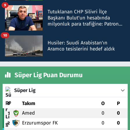
iddiasını yalanladı
9
Tutuklanan CHP Silivri İlçe
Başkanı Bulut'un hesabında
milyonluk para trafiğine: Patron
talimat verdi, ben gönderdim
10
Husiler: Suudi Arabistan'ın
Aramco tesislerini hedef aldık
Süper Lig Puan Durumu
Süper Lig
#
Takım
O
P
Amed
0
0
1
Erzurumspor FK
0
0
2