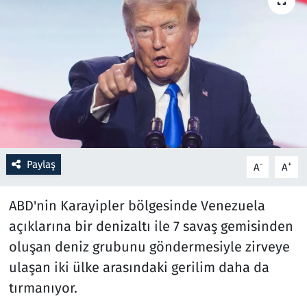
Resmi İlanlar
Rüya Tabirleri
Sağlık
Savunma Sanayi
Paylaş
-
+
A
A
Seçim 2023
ABD'nin Karayipler bölgesinde Venezuela
Spor
açıklarına bir denizaltı ile 7 savaş gemisinden
Teknoloji ve Bilim
oluşan deniz grubunu göndermesiyle zirveye
ulaşan iki ülke arasındaki gerilim daha da
Televizyon
tırmanıyor.