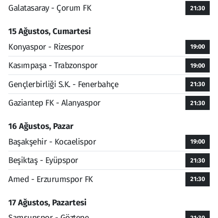
Galatasaray - Çorum FK
21:30
15 Ağustos, Cumartesi
Konyaspor - Rizespor
19:00
Kasımpaşa - Trabzonspor
19:00
Gençlerbirliği S.K. - Fenerbahçe
21:30
Gaziantep FK - Alanyaspor
21:30
16 Ağustos, Pazar
Başakşehir - Kocaelispor
19:00
Beşiktaş - Eyüpspor
21:30
Amed - Erzurumspor FK
21:30
17 Ağustos, Pazartesi
Samsunspor - Göztepe
21:30