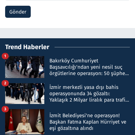
Gönder
Trend Haberler
1
Bakırköy Cumhuriyet
Başsavcılığı'ndan yeni nesil suç
örgütlerine operasyon: 50 şüpheli
hakkında gözaltı kararı
2
İzmir merkezli yasa dışı bahis
operasyonunda 34 gözaltı:
Yaklaşık 2 Milyar liralık para trafiği
tespit edildi
3
İzmit Belediyesi'ne operasyon!
Başkan Fatma Kaplan Hürriyet ve
eşi gözaltına alındı