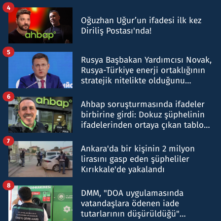
4
Oğuzhan Uğur’un ifadesi ilk kez
Diriliş Postası'nda!
5
Rusya Başbakan Yardımcısı Novak,
Rusya-Türkiye enerji ortaklığının
stratejik nitelikte olduğunu
belirtti
6
Ahbap soruşturmasında ifadeler
birbirine girdi: Dokuz şüphelinin
ifadelerinden ortaya çıkan tablo
şok etti
7
Ankara'da bir kişinin 2 milyon
lirasını gasp eden şüpheliler
Kırıkkale'de yakalandı
8
DMM, "DOA uygulamasında
vatandaşlara ödenen iade
tutarlarının düşürüldüğü"