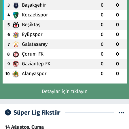
Başakşehir
0
0
3
Kocaelispor
0
0
4
Beşiktaş
0
0
5
Eyüpspor
0
0
6
Galatasaray
0
0
7
Çorum FK
0
0
8
Gaziantep FK
0
0
9
Alanyaspor
0
0
10
Detaylar için tıklayın
Süper Lig Fikstür
14 Ağustos, Cuma