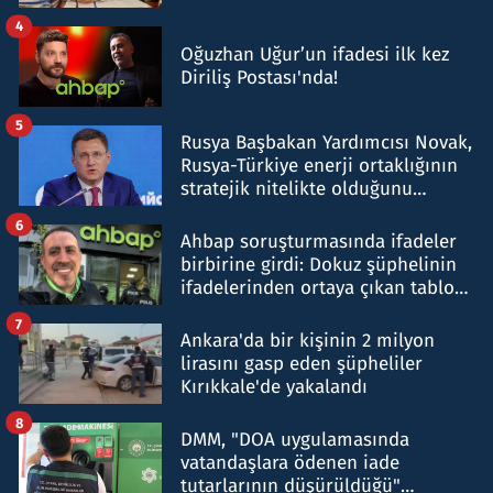
4
Oğuzhan Uğur’un ifadesi ilk kez
Diriliş Postası'nda!
5
Rusya Başbakan Yardımcısı Novak,
Rusya-Türkiye enerji ortaklığının
stratejik nitelikte olduğunu
belirtti
6
Ahbap soruşturmasında ifadeler
birbirine girdi: Dokuz şüphelinin
ifadelerinden ortaya çıkan tablo
şok etti
7
Ankara'da bir kişinin 2 milyon
lirasını gasp eden şüpheliler
Kırıkkale'de yakalandı
8
DMM, "DOA uygulamasında
vatandaşlara ödenen iade
tutarlarının düşürüldüğü"