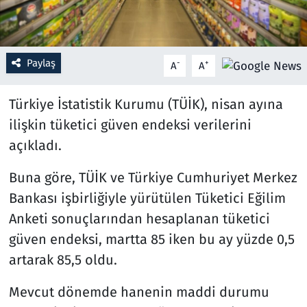
Resmi İlanlar
Paylaş
-
+
Rüya Tabirleri
A
A
Sağlık
Türkiye İstatistik Kurumu (TÜİK), nisan ayına
ilişkin tüketici güven endeksi verilerini
Savunma Sanayi
açıkladı.
Seçim 2023
Buna göre, TÜİK ve Türkiye Cumhuriyet Merkez
Bankası işbirliğiyle yürütülen Tüketici Eğilim
Spor
Anketi sonuçlarından hesaplanan tüketici
güven endeksi, martta 85 iken bu ay yüzde 0,5
Teknoloji ve Bilim
artarak 85,5 oldu.
Televizyon
Mevcut dönemde hanenin maddi durumu