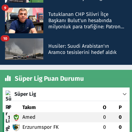
iddiasını yalanladı
9
Tutuklanan CHP Silivri İlçe
Başkanı Bulut'un hesabında
milyonluk para trafiğine: Patron
talimat verdi, ben gönderdim
10
Husiler: Suudi Arabistan'ın
Aramco tesislerini hedef aldık
Süper Lig Puan Durumu
Süper Lig
#
Takım
O
P
Amed
0
0
1
Erzurumspor FK
0
0
2