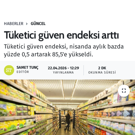
Gündem
HABERLER
GÜNCEL
Haber
Tüketici güven endeksi arttı
Kültür Sanat
Tüketici güven endeksi, nisanda aylık bazda
yüzde 0,5 artarak 85,5'e yükseldi.
Kurumsal Haberler
SAMET TUNÇ
22.04.2026 - 12:29
2 DK
Lezzet Durağı
EDITÖR
YAYINLANMA
OKUNMA SÜRESI
Memur ve Kamu
Otomobil
Oyun
Ramazan