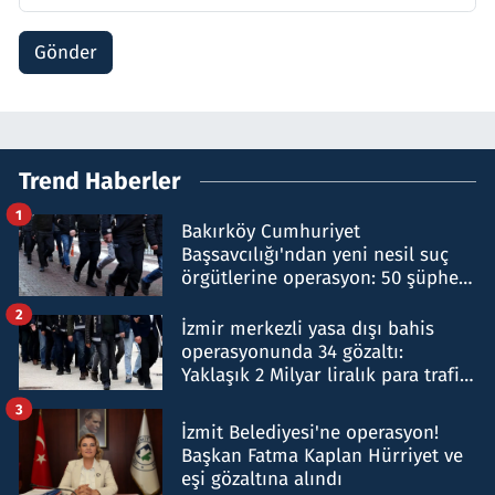
Gönder
Trend Haberler
1
Bakırköy Cumhuriyet
Başsavcılığı'ndan yeni nesil suç
örgütlerine operasyon: 50 şüpheli
hakkında gözaltı kararı
2
İzmir merkezli yasa dışı bahis
operasyonunda 34 gözaltı:
Yaklaşık 2 Milyar liralık para trafiği
tespit edildi
3
İzmit Belediyesi'ne operasyon!
Başkan Fatma Kaplan Hürriyet ve
eşi gözaltına alındı