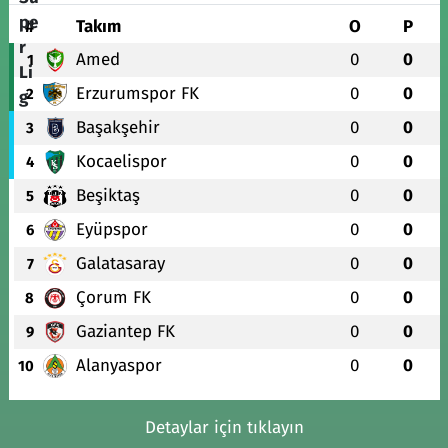
#
Takım
O
P
Amed
0
0
1
Erzurumspor FK
0
0
2
Başakşehir
0
0
3
Kocaelispor
0
0
4
Beşiktaş
0
0
5
Eyüpspor
0
0
6
Galatasaray
0
0
7
Çorum FK
0
0
8
Gaziantep FK
0
0
9
Alanyaspor
0
0
10
Detaylar için tıklayın