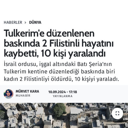
Gündem
HABERLER
DÜNYA
Haber
Tulkerim'e düzenlenen
Kültür Sanat
baskında 2 Filistinli hayatını
kaybetti, 10 kişi yaralandı
Kurumsal Haberler
İsrail ordusu, işgal altındaki Batı Şeria'nın
Lezzet Durağı
Tulkerim kentine düzenlediği baskında biri
kadın 2 Filistinliyi öldürdü, 10 kişiyi yaraladı.
Memur ve Kamu
MÜRVET KARA
10.09.2024 - 17:18
MUHABIR
YAYINLANMA
Otomobil
Oyun
Ramazan