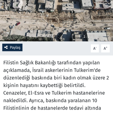
Resmi İlanlar
Rüya Tabirleri
Sağlık
Paylaş
-
+
A
A
Savunma Sanayi
Filistin Sağlık Bakanlığı tarafından yapılan
Seçim 2023
açıklamada, İsrail askerlerinin Tulkerim'de
Spor
düzenlediği baskında biri kadın olmak üzere 2
kişinin hayatını kaybettiği belirtildi.
Teknoloji ve Bilim
Cenazeler, El-Esra ve Tulkerim hastanelerine
nakledildi. Ayrıca, baskında yaralanan 10
Televizyon
Filistinlinin de hastanelerde tedavi altında