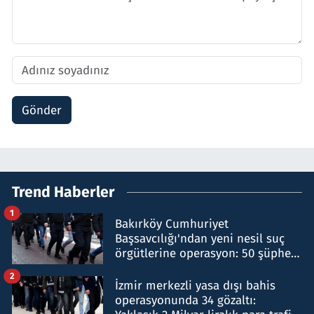
Gönder
Trend Haberler
1
Bakırköy Cumhuriyet
Başsavcılığı'ndan yeni nesil suç
örgütlerine operasyon: 50 şüpheli
hakkında gözaltı kararı
2
İzmir merkezli yasa dışı bahis
operasyonunda 34 gözaltı: