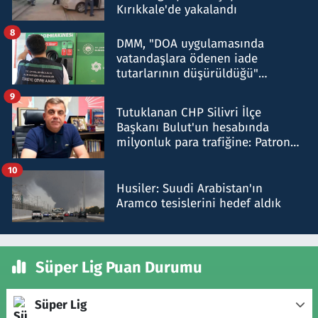
Kırıkkale'de yakalandı
8
DMM, "DOA uygulamasında
vatandaşlara ödenen iade
tutarlarının düşürüldüğü"
iddiasını yalanladı
9
Tutuklanan CHP Silivri İlçe
Başkanı Bulut'un hesabında
milyonluk para trafiğine: Patron
talimat verdi, ben gönderdim
10
Husiler: Suudi Arabistan'ın
Aramco tesislerini hedef aldık
Süper Lig Puan Durumu
Süper Lig