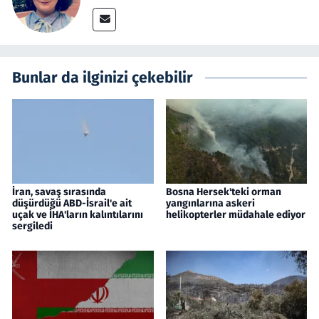
Bunlar da ilginizi çekebilir
İran, savaş sırasında
Bosna Hersek'teki orman
düşürdüğü ABD-İsrail'e ait
yangınlarına askeri
uçak ve İHA'ların kalıntılarını
helikopterler müdahale ediyor
sergiledi