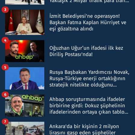
Yaklaşık 2 Milyar liralık para trafiği
tespit edildi
3
İzmit Belediyesi'ne operasyon!
Başkan Fatma Kaplan Hürriyet ve
eşi gözaltına alındı
4
Oğuzhan Uğur’un ifadesi ilk kez
Diriliş Postası'nda!
5
Rusya Başbakan Yardımcısı Novak,
Rusya-Türkiye enerji ortaklığının
stratejik nitelikte olduğunu
belirtti
6
Ahbap soruşturmasında ifadeler
birbirine girdi: Dokuz şüphelinin
ifadelerinden ortaya çıkan tablo
şok etti
7
Ankara'da bir kişinin 2 milyon
lirasını gasp eden şüpheliler