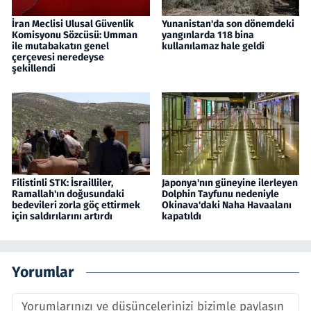
İran Meclisi Ulusal Güvenlik
Yunanistan'da son dönemdeki
Komisyonu Sözcüsü: Umman
yangınlarda 118 bina
ile mutabakatın genel
kullanılamaz hale geldi
çerçevesi neredeyse
şekillendi
Filistinli STK: İsrailliler,
Japonya'nın güneyine ilerleyen
Ramallah'ın doğusundaki
Dolphin Tayfunu nedeniyle
bedevileri zorla göç ettirmek
Okinava'daki Naha Havaalanı
için saldırılarını artırdı
kapatıldı
Yorumlar