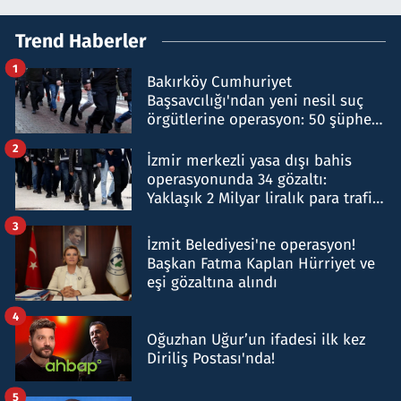
Trend Haberler
1
Bakırköy Cumhuriyet
Başsavcılığı'ndan yeni nesil suç
örgütlerine operasyon: 50 şüpheli
hakkında gözaltı kararı
2
İzmir merkezli yasa dışı bahis
operasyonunda 34 gözaltı:
Yaklaşık 2 Milyar liralık para trafiği
tespit edildi
3
İzmit Belediyesi'ne operasyon!
Başkan Fatma Kaplan Hürriyet ve
eşi gözaltına alındı
4
Oğuzhan Uğur’un ifadesi ilk kez
Diriliş Postası'nda!
5