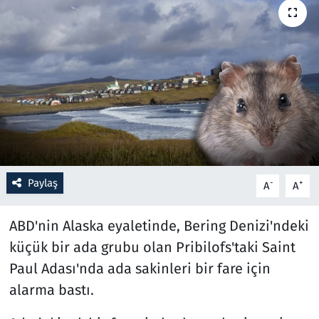
Resmi İlanlar
Rüya Tabirleri
Sağlık
Savunma Sanayi
Seçim 2023
Paylaş
-
+
A
A
Spor
ABD'nin Alaska​ eyaletinde, Bering Denizi'ndeki
küçük bir ada grubu olan Pribilofs'taki Saint
Teknoloji ve Bilim
Paul Adası'nda ada sakinleri bir fare​ için
Televizyon
alarma bastı.