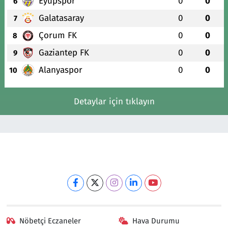
Eyüpspor
0
0
6
Galatasaray
0
0
7
Çorum FK
0
0
8
Gaziantep FK
0
0
9
Alanyaspor
0
0
10
Detaylar için tıklayın
Nöbetçi Eczaneler
Hava Durumu