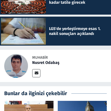
kadar tatile girecek
LGS'de yerleştirmeye esas 1.
nakil sonuçları açıklandı
MUHABIR
Nusret Odabaş
Bunlar da ilginizi çekebilir