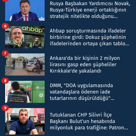
Rusya Başbakan Yardımcısı Novak,
Rusya-Türkiye enerji ortaklığının
stratejik nitelikte olduğunu
belirtti
6
Ahbap soruşturmasında ifadeler
birbirine girdi: Dokuz şüphelinin
ifadelerinden ortaya çıkan tablo
şok etti
7
Ankara'da bir kişinin 2 milyon
lirasını gasp eden şüpheliler
Kırıkkale'de yakalandı
8
DMM, "DOA uygulamasında
vatandaşlara ödenen iade
tutarlarının düşürüldüğü"
iddiasını yalanladı
9
Tutuklanan CHP Silivri İlçe
Başkanı Bulut'un hesabında
milyonluk para trafiğine: Patron
talimat verdi, ben gönderdim