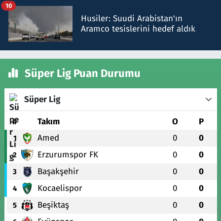
10
Husiler: Suudi Arabistan'ın
Aramco tesislerini hedef aldık
Süper Lig Puan Durumu
Süper Lig
#
Takım
O
P
Amed
0
0
1
Erzurumspor FK
0
0
2
Başakşehir
0
0
3
Kocaelispor
0
0
4
Beşiktaş
0
0
5