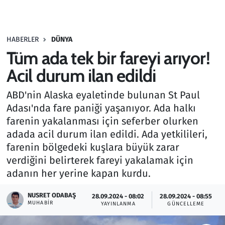
Gündem
HABERLER
DÜNYA
Haber
Tüm ada tek bir fareyi arıyor!
Kültür Sanat
Acil durum ilan edildi
ABD'nin Alaska eyaletinde bulunan St Paul
Kurumsal Haberler
Adası'nda fare paniği yaşanıyor. Ada halkı
farenin yakalanması için seferber olurken
Lezzet Durağı
adada acil durum ilan edildi. Ada yetkilileri,
Memur ve Kamu
farenin bölgedeki kuşlara büyük zarar
verdiğini belirterek fareyi yakalamak için
Otomobil
adanın her yerine kapan kurdu.
NUSRET ODABAŞ
Oyun
28.09.2024 - 08:02
28.09.2024 - 08:55
MUHABIR
YAYINLANMA
GÜNCELLEME
Ramazan