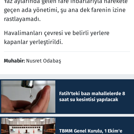
Yaz aylarında gelen fare ihbarlarıyla harekete
geçen ada yönetimi, şu ana dek farenin izine
rastlayamadı.
Havalimanları çevresi ve belirli yerlere
kapanlar yerleştirildi.
Muhabir:
Nusret Odabaş
Fatih'teki bazı mahallelerde 8
saat su kesintisi yapılacak
TBMM Genel Kurulu, 1 Ekim'e