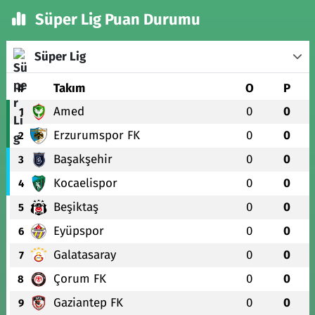
Süper Lig Puan Durumu
Süper Lig
#
Takım
O
P
Amed
0
0
1
Erzurumspor FK
0
0
2
Başakşehir
0
0
3
Kocaelispor
0
0
4
Beşiktaş
0
0
5
Eyüpspor
0
0
6
Galatasaray
0
0
7
Çorum FK
0
0
8
Gaziantep FK
0
0
9