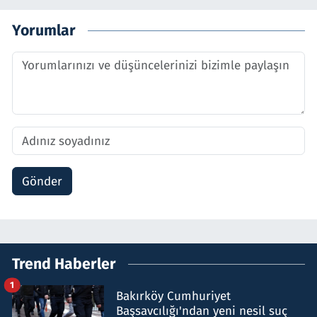
Yorumlar
Gönder
Trend Haberler
1
Bakırköy Cumhuriyet
Başsavcılığı'ndan yeni nesil suç