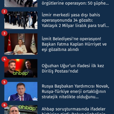
örgütlerine operasyon: 50 şüpheli
hakkında gözaltı kararı
2
İzmir merkezli yasa dışı bahis
operasyonunda 34 gözaltı:
Yaklaşık 2 Milyar liralık para trafiği
tespit edildi
3
İzmit Belediyesi'ne operasyon!
Başkan Fatma Kaplan Hürriyet ve
eşi gözaltına alındı
4
Oğuzhan Uğur’un ifadesi ilk kez
Diriliş Postası'nda!
5
Rusya Başbakan Yardımcısı Novak,
Rusya-Türkiye enerji ortaklığının
stratejik nitelikte olduğunu
belirtti
6
Ahbap soruşturmasında ifadeler