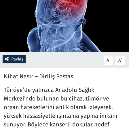
Resmi İlanlar
Rüya Tabirleri
Sağlık
Savunma Sanayi
Paylaş
-
+
A
A
Seçim 2023
Nihat Nasır – Diriliş Postası
Spor
Türkiye’de yalnızca Anadolu Sağlık
Merkezi'nde bulunan bu cihaz, tümör ve
Teknoloji ve Bilim
organ hareketlerini anlık olarak izleyerek,
yüksek hassasiyetle ışınlama yapma imkanı
Televizyon
sunuyor. Böylece kanserli dokular hedef