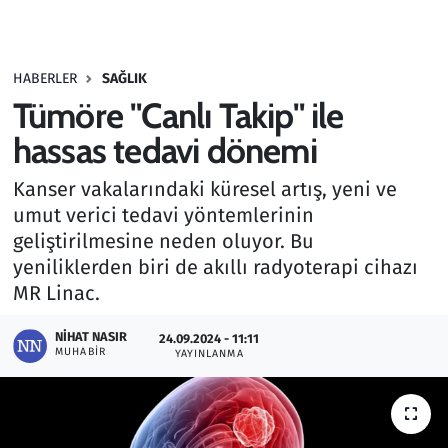
Gündem
HABERLER
SAĞLIK
Haber
Tümöre "Canlı Takip" ile
Kültür Sanat
hassas tedavi dönemi
Kanser vakalarındaki küresel artış, yeni ve
Kurumsal Haberler
umut verici tedavi yöntemlerinin
geliştirilmesine neden oluyor. Bu
Lezzet Durağı
yeniliklerden biri de akıllı radyoterapi cihazı
Memur ve Kamu
MR Linac.
NIHAT NASIR
Otomobil
24.09.2024 - 11:11
MUHABIR
YAYINLANMA
Oyun
Ramazan