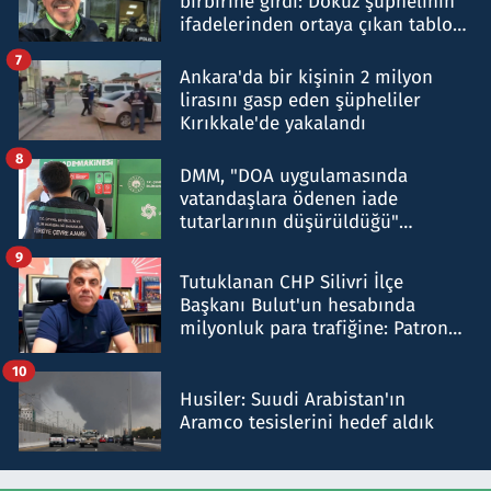
birbirine girdi: Dokuz şüphelinin
ifadelerinden ortaya çıkan tablo
şok etti
7
Ankara'da bir kişinin 2 milyon
lirasını gasp eden şüpheliler
Kırıkkale'de yakalandı
8
DMM, "DOA uygulamasında
vatandaşlara ödenen iade
tutarlarının düşürüldüğü"
iddiasını yalanladı
9
Tutuklanan CHP Silivri İlçe
Başkanı Bulut'un hesabında
milyonluk para trafiğine: Patron
talimat verdi, ben gönderdim
10
Husiler: Suudi Arabistan'ın
Aramco tesislerini hedef aldık