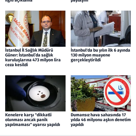
ilgili açıklama
paylaşım
İstanbul İl Sağlık Müdürü
İstanbul'da bu yılın ilk 6 ayında
Güner: İstanbul’da sağlık
130 milyon muayene
kuruluşlarına 473 milyon lira
gerçekleştirildi
ceza kesildi
Kenelere karşı "dikkatli
Dumansız hava sahasında 17
olunması ancak panik
yılda 46 milyonu aşkın denetim
yapılmaması" uyarısı yapıldı
yapıldı