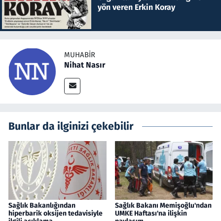
yön veren Erkin Koray
MUHABIR
Nihat Nasır
Bunlar da ilginizi çekebilir
Sağlık Bakanlığından
Sağlık Bakanı Memişoğlu'ndan
hiperbarik oksijen tedavisiyle
UMKE Haftası'na ilişkin