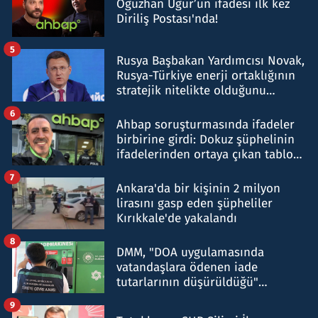
Oğuzhan Uğur’un ifadesi ilk kez
Diriliş Postası'nda!
5
Rusya Başbakan Yardımcısı Novak,
Rusya-Türkiye enerji ortaklığının
stratejik nitelikte olduğunu
belirtti
6
Ahbap soruşturmasında ifadeler
birbirine girdi: Dokuz şüphelinin
ifadelerinden ortaya çıkan tablo
şok etti
7
Ankara'da bir kişinin 2 milyon
lirasını gasp eden şüpheliler
Kırıkkale'de yakalandı
8
DMM, "DOA uygulamasında
vatandaşlara ödenen iade
tutarlarının düşürüldüğü"
iddiasını yalanladı
9