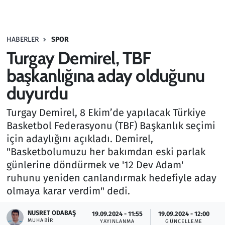
Gündem
HABERLER
SPOR
Haber
Turgay Demirel, TBF
Kültür Sanat
başkanlığına aday olduğunu
duyurdu
Kurumsal Haberler
Turgay Demirel, 8 Ekim’de yapılacak Türkiye
Lezzet Durağı
Basketbol Federasyonu (TBF) Başkanlık seçimi
için adaylığını açıkladı. Demirel,
Memur ve Kamu
"Basketbolumuzu her bakımdan eski parlak
günlerine döndürmek ve '12 Dev Adam'
Otomobil
ruhunu yeniden canlandırmak hedefiyle aday
olmaya karar verdim" dedi.
Oyun
NUSRET ODABAŞ
19.09.2024 - 11:55
19.09.2024 - 12:00
MUHABIR
Ramazan
YAYINLANMA
GÜNCELLEME