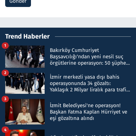
Gönder
Trend Haberler
1
Bakırköy Cumhuriyet
Başsavcılığı'ndan yeni nesil suç
örgütlerine operasyon: 50 şüpheli
hakkında gözaltı kararı
2
İzmir merkezli yasa dışı bahis
operasyonunda 34 gözaltı:
Yaklaşık 2 Milyar liralık para trafiği
tespit edildi
3
İzmit Belediyesi'ne operasyon!
Başkan Fatma Kaplan Hürriyet ve
eşi gözaltına alındı
4