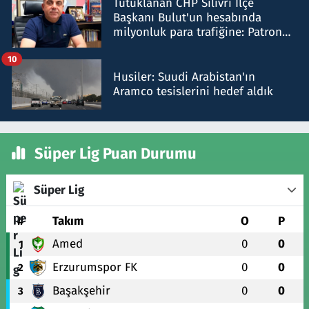
Tutuklanan CHP Silivri İlçe
Başkanı Bulut'un hesabında
milyonluk para trafiğine: Patron
talimat verdi, ben gönderdim
10
Husiler: Suudi Arabistan'ın
Aramco tesislerini hedef aldık
Süper Lig Puan Durumu
Süper Lig
#
Takım
O
P
Amed
0
0
1
Erzurumspor FK
0
0
2
Başakşehir
0
0
3