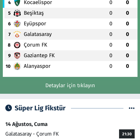
Kocaelispor
0
0
4
Beşiktaş
0
0
5
Eyüpspor
0
0
6
Galatasaray
0
0
7
Çorum FK
0
0
8
Gaziantep FK
0
0
9
Alanyaspor
0
0
10
Detaylar için tıklayın
Süper Lig Fikstür
14 Ağustos, Cuma
Galatasaray - Çorum FK
21:30