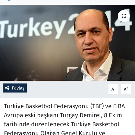
Resmi İlanlar
Rüya Tabirleri
Sağlık
Savunma Sanayi
Seçim 2023
Paylaş
-
+
A
A
Spor
Türkiye Basketbol Federasyonu (TBF) ve FIBA
Teknoloji ve Bilim
Avrupa eski başkanı Turgay Demirel, 8 Ekim
Televizyon
tarihinde düzenlenecek Türkiye Basketbol
Federasyonu Olağan Genel Kurulu ve