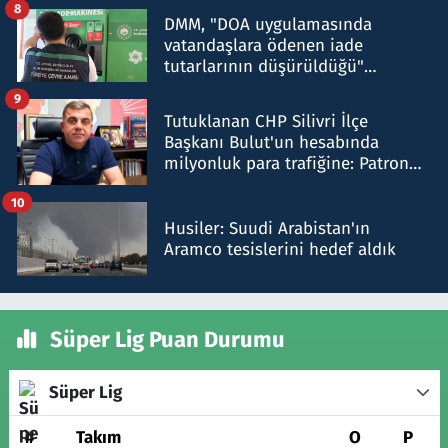
8
DMM, "DOA uygulamasında
vatandaşlara ödenen iade
tutarlarının düşürüldüğü"
iddiasını yalanladı
9
Tutuklanan CHP Silivri İlçe
Başkanı Bulut'un hesabında
milyonluk para trafiğine: Patron
talimat verdi, ben gönderdim
10
Husiler: Suudi Arabistan'ın
Aramco tesislerini hedef aldık
Süper Lig Puan Durumu
Süper Lig
#
Takım
O
P