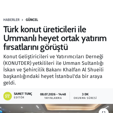
Gündem
HABERLER
GÜNCEL
Haber
Türk konut üreticileri ile
Kültür Sanat
Ummanlı heyet ortak yatırım
fırsatlarını görüştü
Kurumsal Haberler
Konut Geliştiricileri ve Yatırımcıları Derneği
Lezzet Durağı
(KONUTDER) yetkilileri ile Umman Sultanlığı
İskan ve Şehircilik Bakanı Khalfan Al Shueili
Memur ve Kamu
başkanlığındaki heyet İstanbul'da bir araya
geldi.
Otomobil
SAMET TUNÇ
08.07.2026 - 14:48
3 DK
EDITÖR
Oyun
YAYINLANMA
OKUNMA SÜRESI
Ramazan