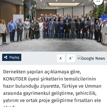
Resmi İlanlar
Rüya Tabirleri
Sağlık
Savunma Sanayi
Paylaş
-
+
A
A
Seçim 2023
Dernekten yapılan açıklamaya göre,
Spor
KONUTDER üyesi şirketlerin temsilcilerinin
Teknoloji ve Bilim
hazır bulunduğu ziyarette, Türkiye ve Umman
arasında gayrimenkul geliştirme, şehircilik,
Televizyon
yatırım ve ortak proje geliştirme fırsatları ele