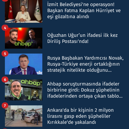
İzmit Belediyesi'ne operasyon!
Başkan Fatma Kaplan Hürriyet ve
eşi gözaltına alındı
4
Oğuzhan Uğur’un ifadesi ilk kez
Diriliş Postası'nda!
5
Rusya Başbakan Yardımcısı Novak,
Rusya-Türkiye enerji ortaklığının
stratejik nitelikte olduğunu
belirtti
6
Ahbap soruşturmasında ifadeler
birbirine girdi: Dokuz şüphelinin
ifadelerinden ortaya çıkan tablo
şok etti
7
Ankara'da bir kişinin 2 milyon
lirasını gasp eden şüpheliler
Kırıkkale'de yakalandı