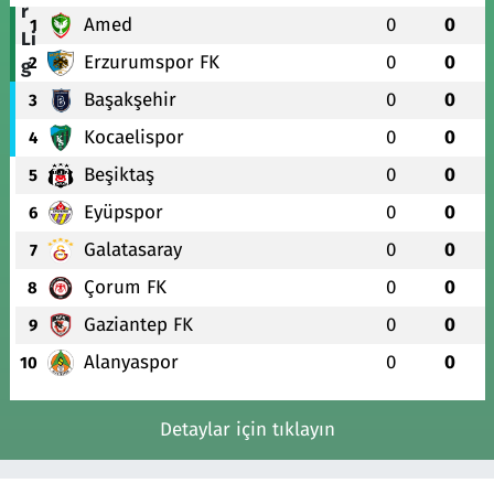
Amed
0
0
1
Erzurumspor FK
0
0
2
Başakşehir
0
0
3
Kocaelispor
0
0
4
Beşiktaş
0
0
5
Eyüpspor
0
0
6
Galatasaray
0
0
7
Çorum FK
0
0
8
Gaziantep FK
0
0
9
Alanyaspor
0
0
10
Detaylar için tıklayın