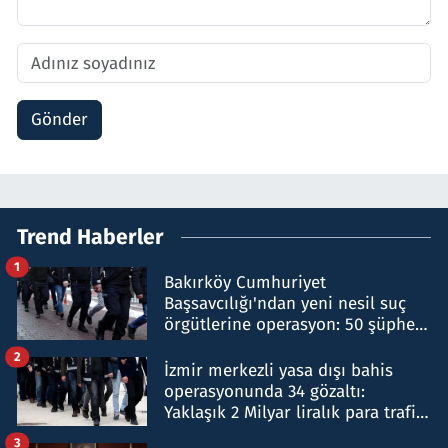
Gönder
Trend Haberler
1
Bakırköy Cumhuriyet
Başsavcılığı'ndan yeni nesil suç
örgütlerine operasyon: 50 şüpheli
hakkında gözaltı kararı
2
İzmir merkezli yasa dışı bahis
operasyonunda 34 gözaltı:
Yaklaşık 2 Milyar liralık para trafiği
tespit edildi
3