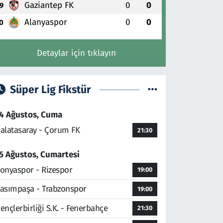
Gaziantep FK
0
0
9
Alanyaspor
0
0
0
Detaylar için tıklayın
Süper Lig Fikstür
4 Ağustos, Cuma
alatasaray - Çorum FK
21:30
5 Ağustos, Cumartesi
onyaspor - Rizespor
19:00
asımpaşa - Trabzonspor
19:00
ençlerbirliği S.K. - Fenerbahçe
21:30