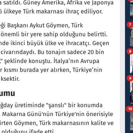
 satıldı. Güney Amerika, Afrika ve Japonya
6 ülkeye Türk makarnası ihraç ediliyor.
eği Başkanı Aykut Göymen, Türk
7
önemli bir yere sahip olduğunu belirtti.
e ikinci büyük ülke ve ihracatçı. Geçen
n civarındaydı. Bu tonajın sadece 20 bin
8
" şeklinde konuştu. İtalya’nın Avrupa
ir kısmı burada yer alırken, Türkiye’nin
ksektir.
9
numu
ğday üretiminde "şanslı" bir konumda
10
 Makarna Günü'nün Türkiye'nin önerisiyle
lirten Göymen, Türk makarnasının kalite ve
 olduğunu ifade etti.