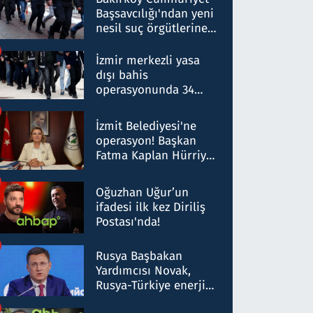
Başsavcılığı'ndan yeni
nesil suç örgütlerine
operasyon: 50 şüpheli
hakkında gözaltı kararı
İzmir merkezli yasa
dışı bahis
operasyonunda 34
gözaltı: Yaklaşık 2
Milyar liralık para
İzmit Belediyesi'ne
trafiği tespit edildi
operasyon! Başkan
Fatma Kaplan Hürriyet
ve eşi gözaltına alındı
Oğuzhan Uğur’un
ifadesi ilk kez Diriliş
Postası'nda!
Rusya Başbakan
Yardımcısı Novak,
Rusya-Türkiye enerji
ortaklığının stratejik