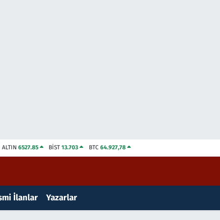
ALTIN
6527.85
BİST
13.703
BTC
64.927,78
mi İlanlar
Yazarlar