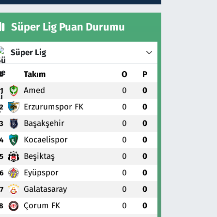
Süper Lig Puan Durumu
Süper Lig
#
Takım
O
P
Amed
0
0
1
Erzurumspor FK
0
0
2
Başakşehir
0
0
3
Kocaelispor
0
0
4
Beşiktaş
0
0
5
Eyüpspor
0
0
6
Galatasaray
0
0
7
Çorum FK
0
0
8