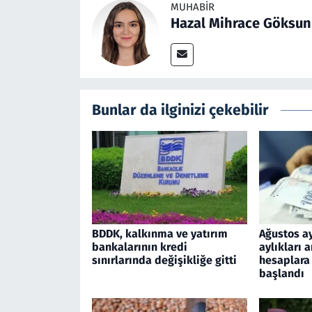
MUHABIR
Hazal Mihrace Göksun
Bunlar da ilginizi çekebilir
BDDK, kalkınma ve yatırım
Ağustos ay
bankalarının kredi
aylıkları a
sınırlarında değişikliğe gitti
hesaplara
başlandı