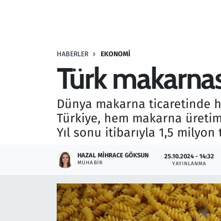
Resmi İlanlar
Rüya Tabirleri
HABERLER
EKONOMI
Türk makarnası
Sağlık
Savunma Sanayi
Dünya makarna ticaretinde he
Türkiye, hem makarna üretimi
Seçim 2023
Yıl sonu itibarıyla 1,5 milyon
Spor
HAZAL MIHRACE GÖKSUN
25.10.2024 - 14:32
MUHABIR
YAYINLANMA
Teknoloji ve Bilim
Televizyon