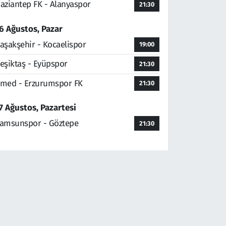
aziantep FK - Alanyaspor
21:30
6 Ağustos, Pazar
aşakşehir - Kocaelispor
19:00
eşiktaş - Eyüpspor
21:30
med - Erzurumspor FK
21:30
7 Ağustos, Pazartesi
amsunspor - Göztepe
21:30