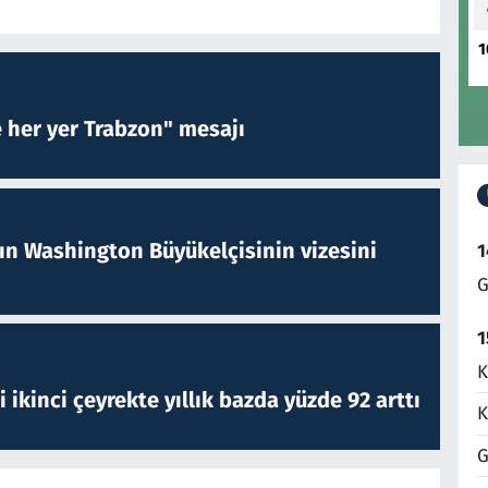
1
e her yer Trabzon" mesajı
nın Washington Büyükelçisinin vizesini
1
G
1
K
i ikinci çeyrekte yıllık bazda yüzde 92 arttı
K
G