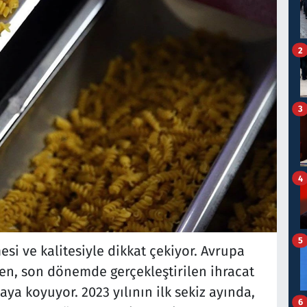
2
3
4
5
i ve kalitesiyle dikkat çekiyor. Avrupa
men, son dönemde gerçekleştirilen ihracat
aya koyuyor. 2023 yılının ilk sekiz ayında,
6