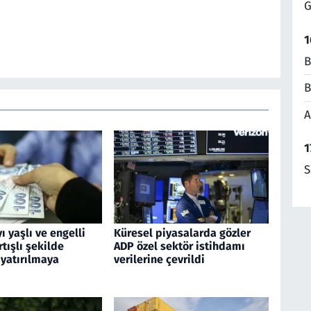
G
1
B
B
A
1
S
ı yaşlı ve engelli
Küresel piyasalarda gözler
rtışlı şekilde
ADP özel sektör istihdamı
 yatırılmaya
verilerine çevrildi