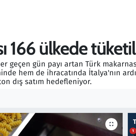
 166 ülkede tüketil
r geçen gün payı artan Türk makarnası,
nde hem de ihracatında İtalya'nın ardın
 ton dış satım hedefleniyor.
1