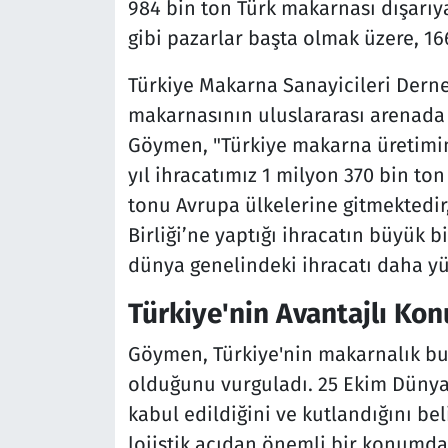
984 bin ton Türk makarnası dışarıya
gibi pazarlar başta olmak üzere, 16
Türkiye Makarna Sanayicileri Dern
makarnasının uluslararası arenada 
Göymen, "Türkiye makarna üretimind
yıl ihracatımız 1 milyon 370 bin to
tonu Avrupa ülkelerine gitmektedir,
Birliği’ne yaptığı ihracatın büyük b
dünya genelindeki ihracatı daha yü
Türkiye'nin Avantajlı Ko
Göymen, Türkiye'nin makarnalık bu
olduğunu vurguladı. 25 Ekim Dünya
kabul edildiğini ve kutlandığını be
lojistik açıdan önemli bir konumda