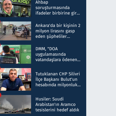
nitelikte olduğunu
Ahbap
belirtti
soruşturmasında
ifadeler birbirine girdi:
Dokuz şüphelinin
ifadelerinden ortaya
Ankara'da bir kişinin 2
çıkan tablo şok etti
milyon lirasını gasp
eden şüpheliler
Kırıkkale'de yakalandı
DMM, "DOA
uygulamasında
vatandaşlara ödenen
iade tutarlarının
düşürüldüğü" iddiasını
Tutuklanan CHP Silivri
yalanladı
İlçe Başkanı Bulut'un
hesabında milyonluk
para trafiğine: Patron
talimat verdi, ben
Husiler: Suudi
gönderdim
Arabistan'ın Aramco
tesislerini hedef aldık