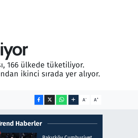
iyor
 166 ülkede tüketiliyor.
dan ikinci sırada yer alıyor.
-
+
A
A
Trend Haberler
Bakırköy Cumhuriyet