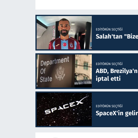
EDITÖRÜN SEÇTIĞI
Salah'tan "Biz
EDITÖRÜN SEÇTIĞI
ABD, Brezilya'
iptal etti
EDITÖRÜN SEÇTIĞI
SpaceX'in gelir