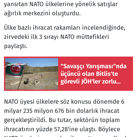
yansıtan NATO ülkelerine yönelik satışlar
ağırlık merkezini oluşturdu.
Ülke bazlı ihracat rakamları incelendiğinde,
zirvedeki ilk 3 sırayı NATO müttefikleri
paylaştı.
"Savaşçı Yarışması"nda
üçüncü olan Bitlis'te
görevli JÖH'ler zorlu
eğitimlerden geçiyor
NATO üyesi ülkelere söz konusu dönemde 6
milyar 235 milyon 676 bin dolarlık ihracat
gerçekleştirildi. Bu tutar, sektörün toplam
ihracatının yüzde 57,28'ine ulaştı. Böylece