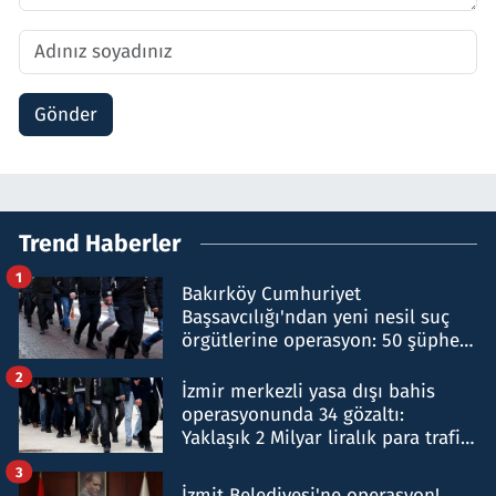
Gönder
Trend Haberler
1
Bakırköy Cumhuriyet
Başsavcılığı'ndan yeni nesil suç
örgütlerine operasyon: 50 şüpheli
hakkında gözaltı kararı
2
İzmir merkezli yasa dışı bahis
operasyonunda 34 gözaltı:
Yaklaşık 2 Milyar liralık para trafiği
tespit edildi
3
İzmit Belediyesi'ne operasyon!