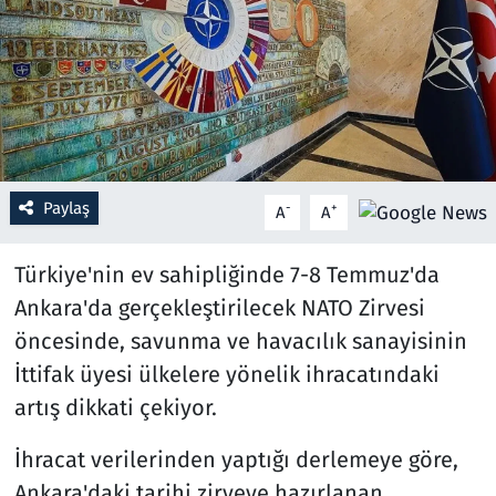
Resmi İlanlar
Rüya Tabirleri
Sağlık
Paylaş
-
+
A
A
Savunma Sanayi
Türkiye'nin ev sahipliğinde 7-8 Temmuz'da
Seçim 2023
Ankara'da gerçekleştirilecek NATO Zirvesi
Spor
öncesinde, savunma ve havacılık sanayisinin
İttifak üyesi ülkelere yönelik ihracatındaki
Teknoloji ve Bilim
artış dikkati çekiyor.
Televizyon
İhracat verilerinden yaptığı derlemeye göre,
Ankara'daki tarihi zirveye hazırlanan