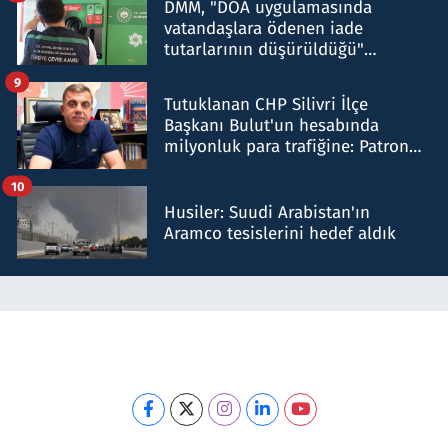
DMM, "DOA uygulamasında
vatandaşlara ödenen iade
tutarlarının düşürüldüğü"
iddiasını yalanladı
9
Tutuklanan CHP Silivri İlçe
Başkanı Bulut'un hesabında
milyonluk para trafiğine: Patron
talimat verdi, ben gönderdim
10
Husiler: Suudi Arabistan'ın
Aramco tesislerini hedef aldık