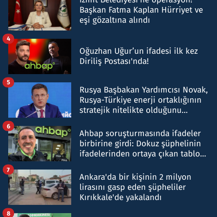
Başkan Fatma Kaplan Hürriyet ve
eşi gözaltına alındı
4
Oğuzhan Uğur’un ifadesi ilk kez
Diriliş Postası'nda!
5
Rusya Başbakan Yardımcısı Novak,
Rusya-Türkiye enerji ortaklığının
stratejik nitelikte olduğunu
belirtti
6
Ahbap soruşturmasında ifadeler
birbirine girdi: Dokuz şüphelinin
ifadelerinden ortaya çıkan tablo
şok etti
7
Ankara'da bir kişinin 2 milyon
lirasını gasp eden şüpheliler
Kırıkkale'de yakalandı
8