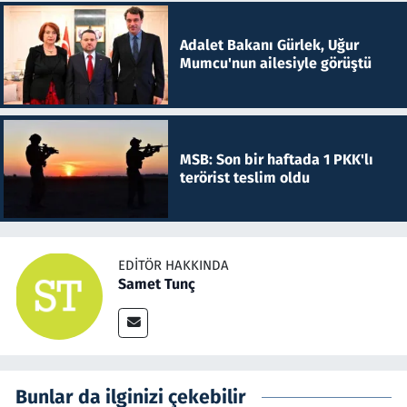
Adalet Bakanı Gürlek, Uğur
Mumcu'nun ailesiyle görüştü
MSB: Son bir haftada 1 PKK'lı
terörist teslim oldu
EDITÖR HAKKINDA
Samet Tunç
Bunlar da ilginizi çekebilir