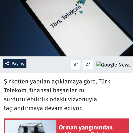
Resmi İlanlar
Rüya Tabirleri
Sağlık
Savunma Sanayi
Paylaş
-
+
A
A
Seçim 2023
Şirketten yapılan açıklamaya göre, Türk
Spor
Telekom, finansal başarılarını
sürdürülebilirlik odaklı vizyonuyla
Teknoloji ve Bilim
taçlandırmaya devam ediyor.
Televizyon
Orman yangınından