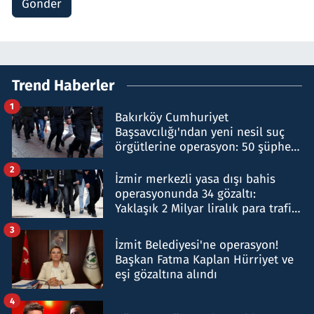
Gönder
Trend Haberler
1
Bakırköy Cumhuriyet
Başsavcılığı'ndan yeni nesil suç
örgütlerine operasyon: 50 şüpheli
hakkında gözaltı kararı
2
İzmir merkezli yasa dışı bahis
operasyonunda 34 gözaltı:
Yaklaşık 2 Milyar liralık para trafiği
tespit edildi
3
İzmit Belediyesi'ne operasyon!
Başkan Fatma Kaplan Hürriyet ve
eşi gözaltına alındı
4