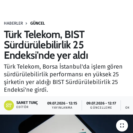
Gündem
HABERLER
GÜNCEL
Haber
Türk Telekom, BIST
Kültür Sanat
Sürdürülebilirlik 25
Endeksi'nde yer aldı
Kurumsal Haberler
Türk Telekom, Borsa İstanbul'da işlem gören
Lezzet Durağı
sürdürülebilirlik performansı en yüksek 25
şirketin yer aldığı BIST Sürdürülebilirlik 25
Memur ve Kamu
Endeksi'ne girdi.
Otomobil
SAMET TUNÇ
09.07.2026 - 12:15
09.07.2026 - 12:17
EDITÖR
YAYINLANMA
GÜNCELLEME
OKU
Oyun
Ramazan