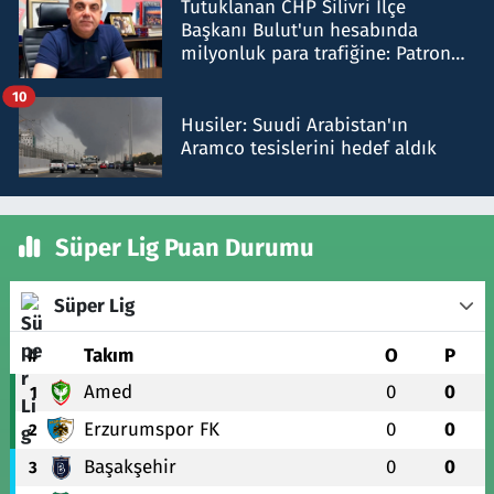
Tutuklanan CHP Silivri İlçe
Başkanı Bulut'un hesabında
milyonluk para trafiğine: Patron
talimat verdi, ben gönderdim
10
Husiler: Suudi Arabistan'ın
Aramco tesislerini hedef aldık
Süper Lig Puan Durumu
Süper Lig
#
Takım
O
P
Amed
0
0
1
Erzurumspor FK
0
0
2
Başakşehir
0
0
3