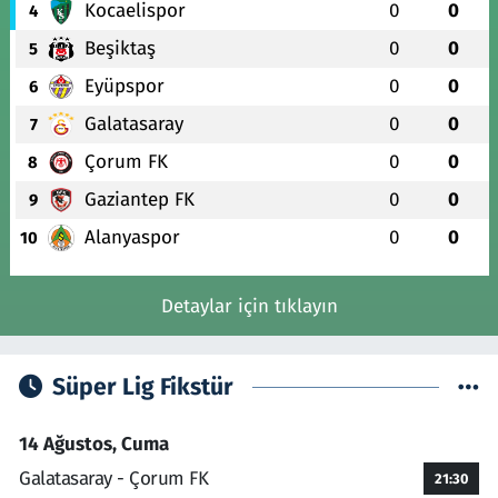
Kocaelispor
0
0
4
Beşiktaş
0
0
5
Eyüpspor
0
0
6
Galatasaray
0
0
7
Çorum FK
0
0
8
Gaziantep FK
0
0
9
Alanyaspor
0
0
10
Detaylar için tıklayın
Süper Lig Fikstür
14 Ağustos, Cuma
Galatasaray - Çorum FK
21:30