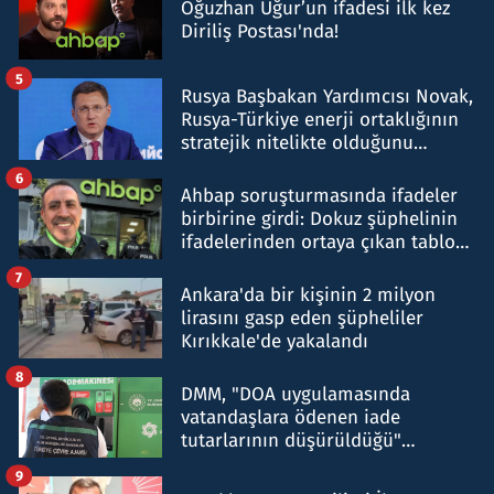
Oğuzhan Uğur’un ifadesi ilk kez
Diriliş Postası'nda!
5
Rusya Başbakan Yardımcısı Novak,
Rusya-Türkiye enerji ortaklığının
stratejik nitelikte olduğunu
belirtti
6
Ahbap soruşturmasında ifadeler
birbirine girdi: Dokuz şüphelinin
ifadelerinden ortaya çıkan tablo
şok etti
7
Ankara'da bir kişinin 2 milyon
lirasını gasp eden şüpheliler
Kırıkkale'de yakalandı
8
DMM, "DOA uygulamasında
vatandaşlara ödenen iade
tutarlarının düşürüldüğü"
iddiasını yalanladı
9