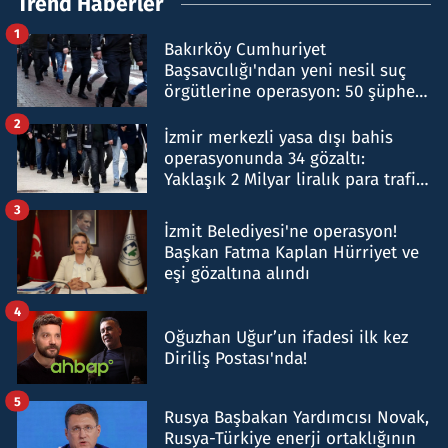
Trend Haberler
1
Bakırköy Cumhuriyet
Başsavcılığı'ndan yeni nesil suç
örgütlerine operasyon: 50 şüpheli
hakkında gözaltı kararı
2
İzmir merkezli yasa dışı bahis
operasyonunda 34 gözaltı:
Yaklaşık 2 Milyar liralık para trafiği
tespit edildi
3
İzmit Belediyesi'ne operasyon!
Başkan Fatma Kaplan Hürriyet ve
eşi gözaltına alındı
4
Oğuzhan Uğur’un ifadesi ilk kez
Diriliş Postası'nda!
5
Rusya Başbakan Yardımcısı Novak,
Rusya-Türkiye enerji ortaklığının