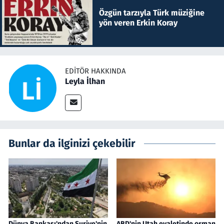
Özgün tarzıyla Türk müziğine
yön veren Erkin Koray
EDITÖR HAKKINDA
Leyla İlhan
Bunlar da ilginizi çekebilir
Dünya Bankası'ndan Suriye'nin
ABD'nin Utah eyaletinde orman