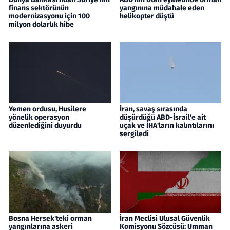
finans sektörünün
yangınına müdahale eden
modernizasyonu için 100
helikopter düştü
milyon dolarlık hibe
Yemen ordusu, Husilere
İran, savaş sırasında
yönelik operasyon
düşürdüğü ABD-İsrail'e ait
düzenlediğini duyurdu
uçak ve İHA'ların kalıntılarını
sergiledi
Bosna Hersek'teki orman
İran Meclisi Ulusal Güvenlik
yangınlarına askeri
Komisyonu Sözcüsü: Umman