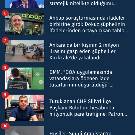
stratejik nitelikte olduğunu
belirtti
6
Ahbap soruşturmasında ifadeler
birbirine girdi: Dokuz şüphelinin
ifadelerinden ortaya çıkan tablo
şok etti
7
Ankara'da bir kişinin 2 milyon
lirasını gasp eden şüpheliler
Kırıkkale'de yakalandı
8
DMM, "DOA uygulamasında
vatandaşlara ödenen iade
tutarlarının düşürüldüğü"
iddiasını yalanladı
9
Tutuklanan CHP Silivri İlçe
Başkanı Bulut'un hesabında
milyonluk para trafiğine: Patron
talimat verdi, ben gönderdim
10
Husiler: Suudi Arabistan'ın