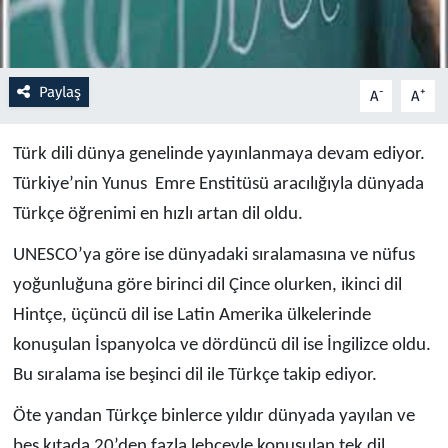
Resmi İlanlar
Paylaş
-
+
Rüya Tabirleri
A
A
Sağlık
Türk dili dünya genelinde yayınlanmaya devam ediyor.
Türkiye’nin Yunus Emre Enstitüsü aracılığıyla dünyada
Savunma Sanayi
Türkçe öğrenimi en hızlı artan dil oldu.
Seçim 2023
UNESCO’ya göre ise dünyadaki sıralamasına ve nüfus
yoğunluğuna göre birinci dil Çince olurken, ikinci dil
Spor
Hintçe, üçüncü dil ise Latin Amerika ülkelerinde
konuşulan İspanyolca ve dördüncü dil ise İngilizce oldu.
Teknoloji ve Bilim
Bu sıralama ise beşinci dil ile Türkçe takip ediyor.
Televizyon
Öte yandan Türkçe binlerce yıldır dünyada yayılan ve
beş kıtada 20’den fazla lehçeyle konuşulan tek dil