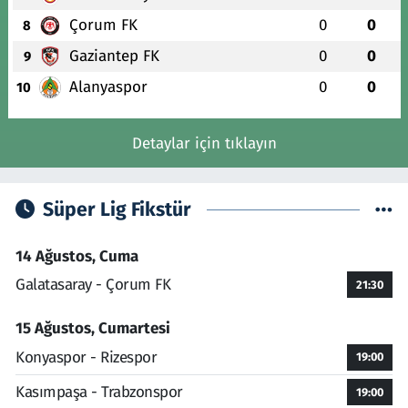
Çorum FK
0
0
8
Gaziantep FK
0
0
9
Alanyaspor
0
0
10
Detaylar için tıklayın
Süper Lig Fikstür
14 Ağustos, Cuma
Galatasaray - Çorum FK
21:30
15 Ağustos, Cumartesi
Konyaspor - Rizespor
19:00
Kasımpaşa - Trabzonspor
19:00