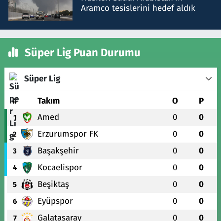
Aramco tesislerini hedef aldık
Süper Lig Puan Durumu
Süper Lig
#
Takım
O
P
Amed
0
0
1
Erzurumspor FK
0
0
2
Başakşehir
0
0
3
Kocaelispor
0
0
4
Beşiktaş
0
0
5
Eyüpspor
0
0
6
Galatasaray
0
0
7