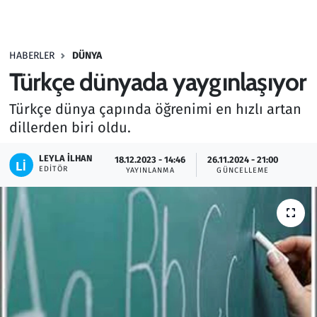
Gündem
HABERLER
DÜNYA
Haber
Türkçe dünyada yaygınlaşıyor
Kültür Sanat
Türkçe dünya çapında öğrenimi en hızlı artan
dillerden biri oldu.
Kurumsal Haberler
LEYLA İLHAN
18.12.2023 - 14:46
26.11.2024 - 21:00
Lezzet Durağı
EDITÖR
YAYINLANMA
GÜNCELLEME
Memur ve Kamu
Otomobil
Oyun
Ramazan