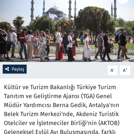
Resmi İlanlar
Rüya Tabirleri
Sağlık
Savunma Sanayi
Paylaş
-
+
A
A
Seçim 2023
Kültür ve Turizm Bakanlığı Türkiye Turizm
Spor
Tanıtım ve Geliştirme Ajansı (TGA) Genel
Müdür Yardımcısı Berna Gedik, Antalya'nın
Teknoloji ve Bilim
Belek Turizm Merkezi'nde, Akdeniz Turistik
Televizyon
Otelciler ve İşletmeciler Birliği'nin (AKTOB)
Geleneksel Eylül Ayı Buluşmasında, farklı