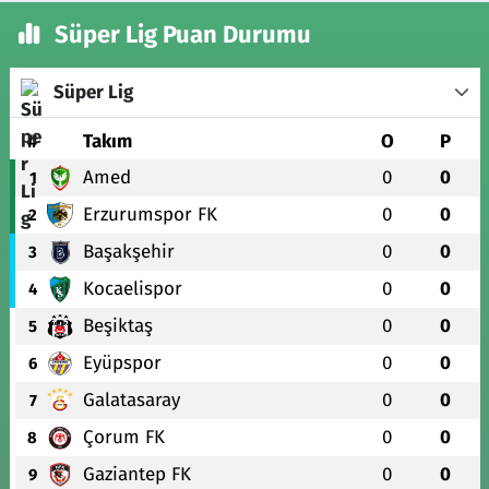
Süper Lig Puan Durumu
Süper Lig
#
Takım
O
P
Amed
0
0
1
Erzurumspor FK
0
0
2
Başakşehir
0
0
3
Kocaelispor
0
0
4
Beşiktaş
0
0
5
Eyüpspor
0
0
6
Galatasaray
0
0
7
Çorum FK
0
0
8
Gaziantep FK
0
0
9