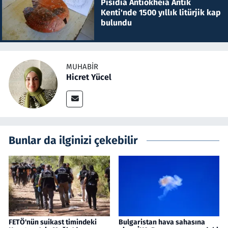
Pisidia Antiokheia Antik
Kenti'nde 1500 yıllık litürjik kap
bulundu
MUHABIR
Hicret Yücel
Bunlar da ilginizi çekebilir
FETÖ'nün suikast timindeki
Bulgaristan hava sahasına