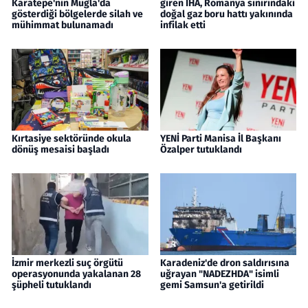
Karatepe'nin Muğla'da
giren İHA, Romanya sınırındaki
gösterdiği bölgelerde silah ve
doğal gaz boru hattı yakınında
mühimmat bulunamadı
infilak etti
Kırtasiye sektöründe okula
YENİ Parti Manisa İl Başkanı
dönüş mesaisi başladı
Özalper tutuklandı
İzmir merkezli suç örgütü
Karadeniz'de dron saldırısına
operasyonunda yakalanan 28
uğrayan "NADEZHDA" isimli
şüpheli tutuklandı
gemi Samsun'a getirildi