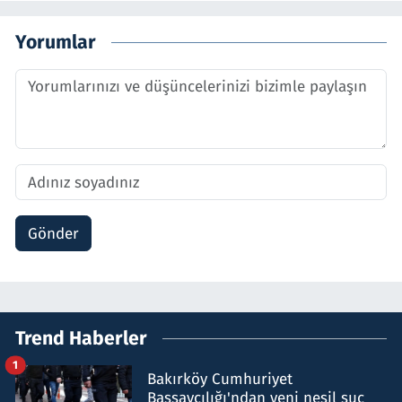
Yorumlar
Gönder
Trend Haberler
1
Bakırköy Cumhuriyet
Başsavcılığı'ndan yeni nesil suç