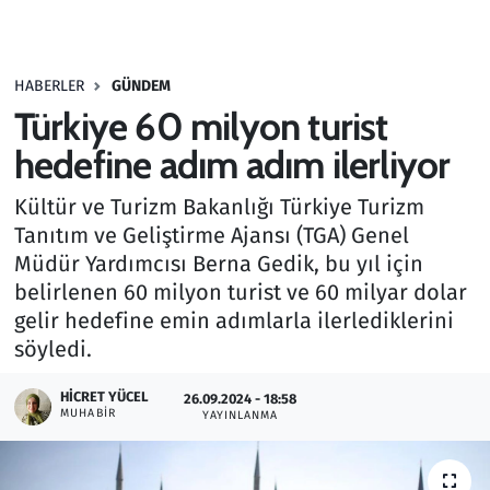
Gündem
HABERLER
GÜNDEM
Haber
Türkiye 60 milyon turist
Kültür Sanat
hedefine adım adım ilerliyor
Kültür ve Turizm Bakanlığı Türkiye Turizm
Kurumsal Haberler
Tanıtım ve Geliştirme Ajansı (TGA) Genel
Müdür Yardımcısı Berna Gedik, bu yıl için
Lezzet Durağı
belirlenen 60 milyon turist ve 60 milyar dolar
Memur ve Kamu
gelir hedefine emin adımlarla ilerlediklerini
söyledi.
Otomobil
HICRET YÜCEL
26.09.2024 - 18:58
MUHABIR
YAYINLANMA
Oyun
Ramazan