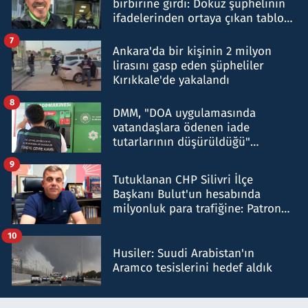
birbirine girdi: Dokuz şüphelinin
ifadelerinden ortaya çıkan tablo
şok etti
7
Ankara'da bir kişinin 2 milyon
lirasını gasp eden şüpheliler
Kırıkkale'de yakalandı
8
DMM, "DOA uygulamasında
vatandaşlara ödenen iade
tutarlarının düşürüldüğü"
iddiasını yalanladı
9
Tutuklanan CHP Silivri İlçe
Başkanı Bulut'un hesabında
milyonluk para trafiğine: Patron
talimat verdi, ben gönderdim
10
Husiler: Suudi Arabistan'ın
Aramco tesislerini hedef aldık