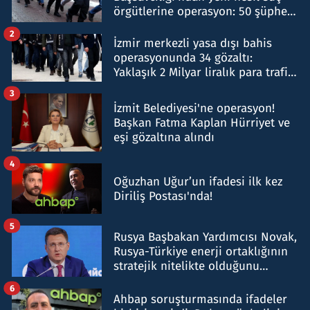
örgütlerine operasyon: 50 şüpheli
hakkında gözaltı kararı
2
İzmir merkezli yasa dışı bahis
operasyonunda 34 gözaltı:
Yaklaşık 2 Milyar liralık para trafiği
tespit edildi
3
İzmit Belediyesi'ne operasyon!
Başkan Fatma Kaplan Hürriyet ve
eşi gözaltına alındı
4
Oğuzhan Uğur’un ifadesi ilk kez
Diriliş Postası'nda!
5
Rusya Başbakan Yardımcısı Novak,
Rusya-Türkiye enerji ortaklığının
stratejik nitelikte olduğunu
belirtti
6
Ahbap soruşturmasında ifadeler