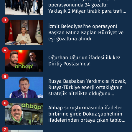
operasyonunda 34 gözaltı:
Yaklaşık 2 Milyar liralık para trafiği
tespit edildi
3
İzmit Belediyesi'ne operasyon!
Başkan Fatma Kaplan Hürriyet ve
eşi gözaltına alındı
4
Oğuzhan Uğur’un ifadesi ilk kez
Diriliş Postası'nda!
5
Rusya Başbakan Yardımcısı Novak,
Rusya-Türkiye enerji ortaklığının
stratejik nitelikte olduğunu
belirtti
6
Ahbap soruşturmasında ifadeler
birbirine girdi: Dokuz şüphelinin
ifadelerinden ortaya çıkan tablo
şok etti
7