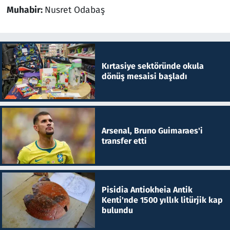
Muhabir:
Nusret Odabaş
Kırtasiye sektöründe okula
dönüş mesaisi başladı
Arsenal, Bruno Guimaraes'i
transfer etti
Pisidia Antiokheia Antik
Kenti'nde 1500 yıllık litürjik kap
bulundu