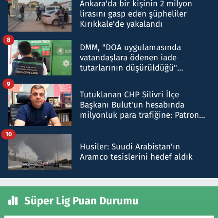
Ankara'da bir kişinin 2 milyon
lirasını gasp eden şüpheliler
Kırıkkale'de yakalandı
8
DMM, "DOA uygulamasında
vatandaşlara ödenen iade
tutarlarının düşürüldüğü"
iddiasını yalanladı
9
Tutuklanan CHP Silivri İlçe
Başkanı Bulut'un hesabında
milyonluk para trafiğine: Patron
talimat verdi, ben gönderdim
10
Husiler: Suudi Arabistan'ın
Aramco tesislerini hedef aldık
Süper Lig Puan Durumu