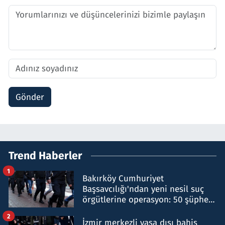
Gönder
Trend Haberler
1
Bakırköy Cumhuriyet
Başsavcılığı'ndan yeni nesil suç
örgütlerine operasyon: 50 şüpheli
hakkında gözaltı kararı
2
İzmir merkezli yasa dışı bahis