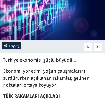
Resmi İlanlar
Rüya Tabirleri
Sağlık
Paylaş
Savunma Sanayi
-
+
A
A
Seçim 2023
Türkiye ekonomisi güçlü büyüdü...
Ekonomi yönetimi yoğun çalışmalarını
Spor
sürdürürken açıklanan rakamlar, gelinen
Teknoloji ve Bilim
noktaları ortaya koyuyor.
Televizyon
TÜİK RAKAMLARI AÇIKLADI