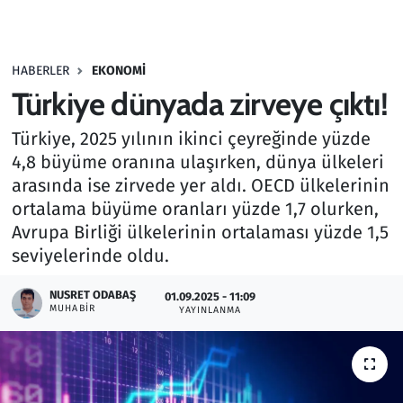
Gündem
HABERLER
EKONOMI
Haber
Türkiye dünyada zirveye çıktı!
Kültür Sanat
Türkiye, 2025 yılının ikinci çeyreğinde yüzde
4,8 büyüme oranına ulaşırken, dünya ülkeleri
Kurumsal Haberler
arasında ise zirvede yer aldı. OECD ülkelerinin
ortalama büyüme oranları yüzde 1,7 olurken,
Lezzet Durağı
Avrupa Birliği ülkelerinin ortalaması yüzde 1,5
seviyelerinde oldu.
Memur ve Kamu
NUSRET ODABAŞ
01.09.2025 - 11:09
Otomobil
MUHABIR
YAYINLANMA
Oyun
Ramazan