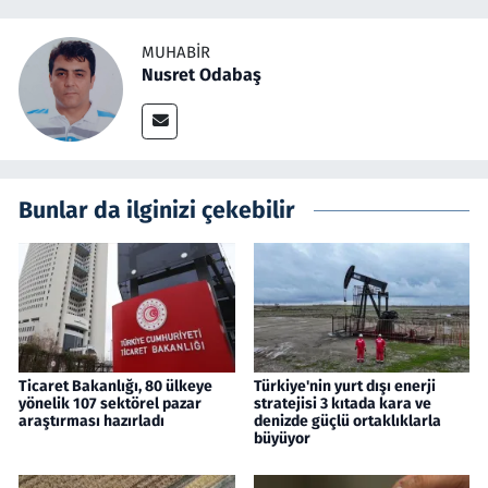
MUHABIR
Nusret Odabaş
Bunlar da ilginizi çekebilir
Ticaret Bakanlığı, 80 ülkeye
Türkiye'nin yurt dışı enerji
yönelik 107 sektörel pazar
stratejisi 3 kıtada kara ve
araştırması hazırladı
denizde güçlü ortaklıklarla
büyüyor