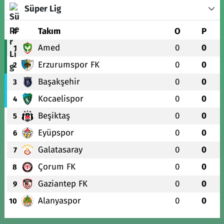
Süper Lig
#
Takım
O
P
Amed
0
0
1
Erzurumspor FK
0
0
2
Başakşehir
0
0
3
Kocaelispor
0
0
4
Beşiktaş
0
0
5
Eyüpspor
0
0
6
Galatasaray
0
0
7
Çorum FK
0
0
8
Gaziantep FK
0
0
9
Alanyaspor
0
0
10