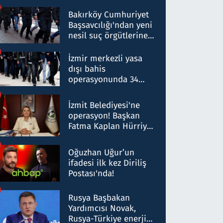
Bakırköy Cumhuriyet
Başsavcılığı'ndan yeni
nesil suç örgütlerine
operasyon: 50 şüpheli
hakkında gözaltı kararı
İzmir merkezli yasa
dışı bahis
operasyonunda 34
gözaltı: Yaklaşık 2
Milyar liralık para
İzmit Belediyesi'ne
trafiği tespit edildi
operasyon! Başkan
Fatma Kaplan Hürriyet
ve eşi gözaltına alındı
Oğuzhan Uğur’un
ifadesi ilk kez Diriliş
Postası'nda!
Rusya Başbakan
Yardımcısı Novak,
Rusya-Türkiye enerji