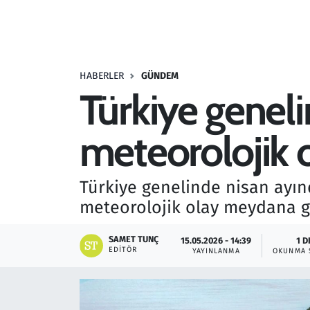
Resmi İlanlar
Rüya Tabirleri
HABERLER
GÜNDEM
Türkiye geneli
Sağlık
meteorolojik 
Savunma Sanayi
Seçim 2023
Türkiye genelinde nisan ayın
meteorolojik olay meydana g
Spor
SAMET TUNÇ
15.05.2026 - 14:39
1 D
Teknoloji ve Bilim
EDITÖR
YAYINLANMA
OKUNMA 
Televizyon