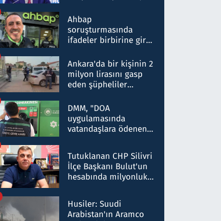
ortaklığının stratejik
nitelikte olduğunu
Ahbap
belirtti
soruşturmasında
ifadeler birbirine girdi:
Dokuz şüphelinin
ifadelerinden ortaya
Ankara'da bir kişinin 2
çıkan tablo şok etti
milyon lirasını gasp
eden şüpheliler
Kırıkkale'de yakalandı
DMM, "DOA
uygulamasında
vatandaşlara ödenen
iade tutarlarının
düşürüldüğü" iddiasını
Tutuklanan CHP Silivri
yalanladı
İlçe Başkanı Bulut'un
hesabında milyonluk
para trafiğine: Patron
talimat verdi, ben
Husiler: Suudi
gönderdim
Arabistan'ın Aramco