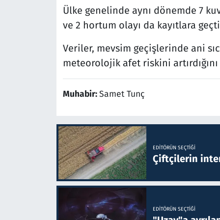
Ülke genelinde aynı dönemde 7 kuvve
ve 2 hortum olayı da kayıtlara geçti
Veriler, mevsim geçişlerinde ani sıc
meteorolojik afet riskini artırdığın
Muhabir:
Samet Tunç
EDITÖRÜN SEÇTIĞI
Çiftçilerin inte
EDITÖRÜN SEÇTIĞI
"Uzay"a ayrılan