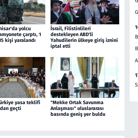
G
G
1
hisar'da yolcu
İsrail, Filistinlileri
amyonete çarptı, 1
destekleyen ABD'li
B
15 kişi yaralandı
Yahudilerin ülkeye giriş iznini
iptal etti
B
A
1
S
ürkiye yasa teklifi
"Mekke Ortak Savunma
dan geçti
Anlaşması" uluslararası
basında geniş yer buldu