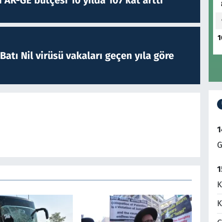
1
atı Nil virüsü vakaları geçen yıla göre
1
G
1
K
K