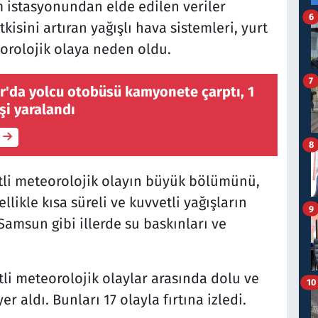
 istasyonundan elde edilen veriler
6
kisini artıran yağışlı hava sistemleri, yurt
orolojik olaya neden oldu.
7
r'da yolcu otobüsü kamyonete çarptı, 1
işi yaralandı
8
tli meteorolojik olayın büyük bölümünü,
llikle kısa süreli ve kuvvetli yağışların
9
Samsun gibi illerde su baskınları ve
i meteorolojik olaylar arasında dolu ve
10
er aldı. Bunları 17 olayla fırtına izledi.