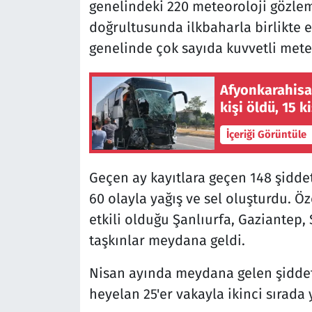
genelindeki 220 meteoroloji gözlem
doğrultusunda ilkbaharla birlikte et
genelinde çok sayıda kuvvetli mete
Afyonkarahisa
kişi öldü, 15 k
İçeriği Görüntüle
Geçen ay kayıtlara geçen 148 şidde
60 olayla yağış ve sel oluşturdu. Öze
etkili olduğu Şanlıurfa, Gaziantep, 
taşkınlar meydana geldi.
Nisan ayında meydana gelen şiddetl
heyelan 25'er vakayla ikinci sırada y