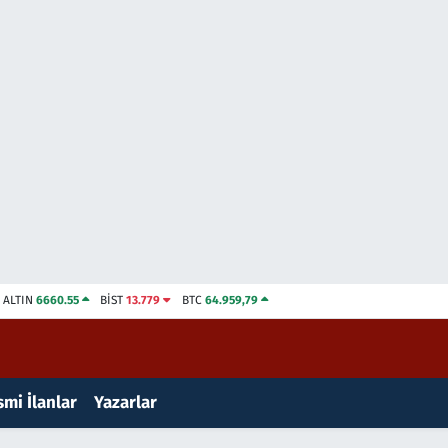
ALTIN
6660.55
BİST
13.779
BTC
64.959,79
mi İlanlar
Yazarlar