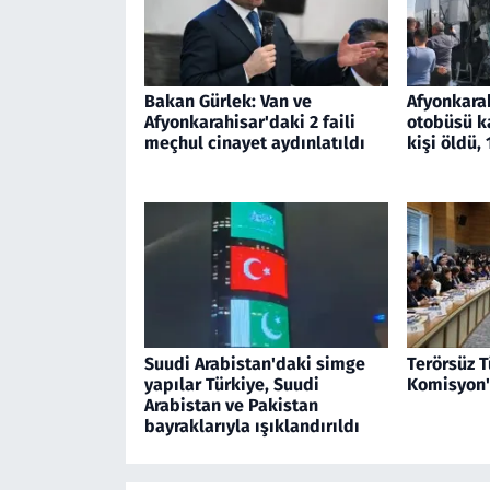
Bakan Gürlek: Van ve
Afyonkara
Afyonkarahisar'daki 2 faili
otobüsü k
meçhul cinayet aydınlatıldı
kişi öldü, 
Suudi Arabistan'daki simge
Terörsüz T
yapılar Türkiye, Suudi
Komisyon'
Arabistan ve Pakistan
bayraklarıyla ışıklandırıldı