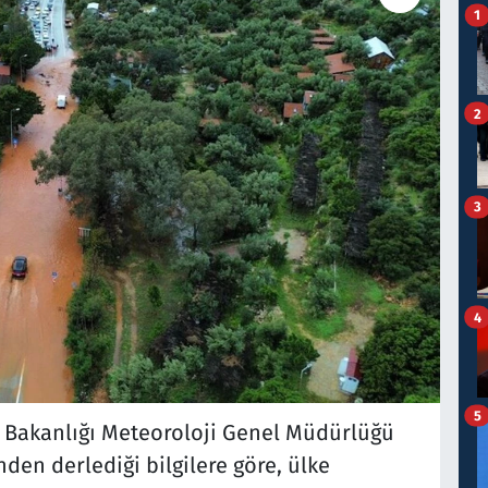
1
2
3
4
5
iği Bakanlığı Meteoroloji Genel Müdürlüğü
nden derlediği bilgilere göre, ülke