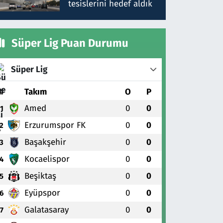
tesislerini hedef aldık
Süper Lig Puan Durumu
Süper Lig
#
Takım
O
P
Amed
0
0
1
Erzurumspor FK
0
0
2
Başakşehir
0
0
3
Kocaelispor
0
0
4
Beşiktaş
0
0
5
Eyüpspor
0
0
6
Galatasaray
0
0
7