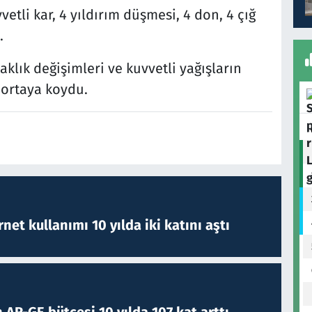
tli kar, 4 yıldırım düşmesi, 4 don, 4 çığ
.
aklık değişimleri ve kuvvetli yağışların
ı ortaya koydu.
rnet kullanımı 10 yılda iki katını aştı
 AR-GE bütçesi 10 yılda 107 kat arttı