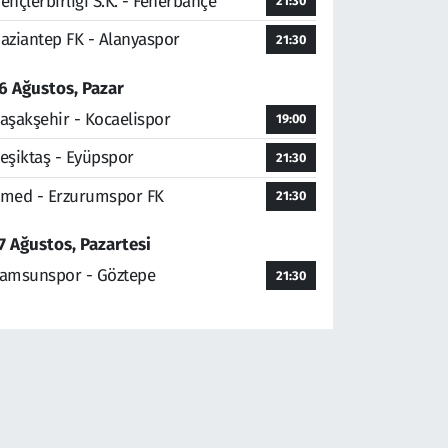
ençlerbirliği S.K. - Fenerbahçe
21:30
aziantep FK - Alanyaspor
21:30
6 Ağustos, Pazar
aşakşehir - Kocaelispor
19:00
eşiktaş - Eyüpspor
21:30
med - Erzurumspor FK
21:30
7 Ağustos, Pazartesi
amsunspor - Göztepe
21:30