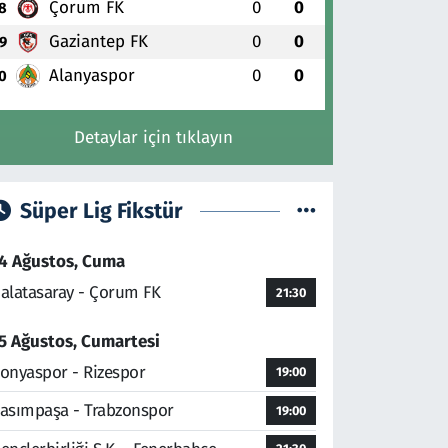
Çorum FK
0
0
8
Gaziantep FK
0
0
9
Alanyaspor
0
0
0
Detaylar için tıklayın
Süper Lig Fikstür
4 Ağustos, Cuma
alatasaray - Çorum FK
21:30
5 Ağustos, Cumartesi
onyaspor - Rizespor
19:00
asımpaşa - Trabzonspor
19:00