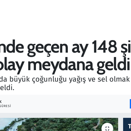
nde geçen ay 148 şi
olay meydana geldi
da büyük çoğunluğu yağış ve sel olmak 
eldi.
K
SÜRESI