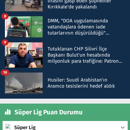
lirasını gasp eden şüpheliler
Kırıkkale'de yakalandı
8
DMM, "DOA uygulamasında
vatandaşlara ödenen iade
tutarlarının düşürüldüğü"
iddiasını yalanladı
9
Tutuklanan CHP Silivri İlçe
Başkanı Bulut'un hesabında
milyonluk para trafiğine: Patron
talimat verdi, ben gönderdim
10
Husiler: Suudi Arabistan'ın
Aramco tesislerini hedef aldık
Süper Lig Puan Durumu
Süper Lig