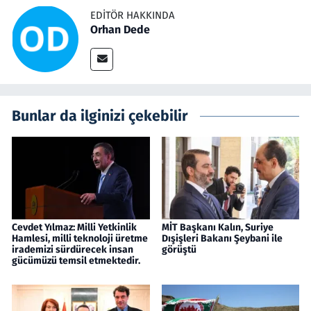
EDITÖR HAKKINDA
Orhan Dede
Bunlar da ilginizi çekebilir
Cevdet Yılmaz: Milli Yetkinlik
MİT Başkanı Kalın, Suriye
Hamlesi, milli teknoloji üretme
Dışişleri Bakanı Şeybani ile
irademizi sürdürecek insan
görüştü
gücümüzü temsil etmektedir.