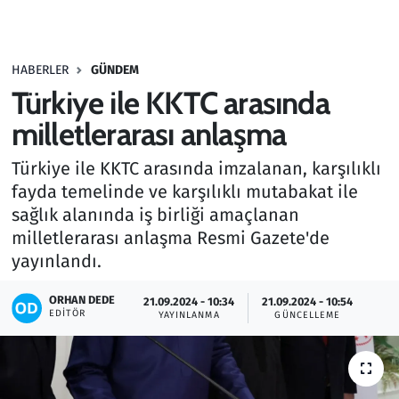
Gündem
HABERLER
GÜNDEM
Haber
Türkiye ile KKTC arasında
Kültür Sanat
milletlerarası anlaşma
Türkiye ile KKTC arasında imzalanan, karşılıklı
Kurumsal Haberler
fayda temelinde ve karşılıklı mutabakat ile
sağlık alanında iş birliği amaçlanan
Lezzet Durağı
milletlerarası anlaşma Resmi Gazete'de
Memur ve Kamu
yayınlandı.
ORHAN DEDE
Otomobil
21.09.2024 - 10:34
21.09.2024 - 10:54
EDITÖR
YAYINLANMA
GÜNCELLEME
Oyun
Ramazan