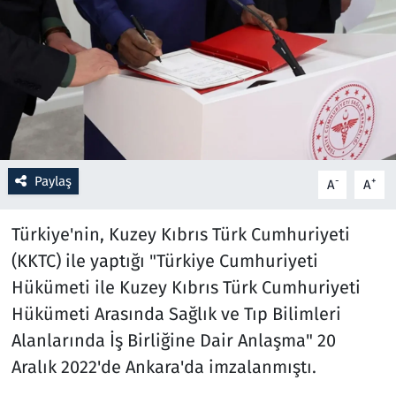
Resmi İlanlar
Rüya Tabirleri
Sağlık
Savunma Sanayi
Paylaş
-
+
A
A
Seçim 2023
Türkiye'nin, Kuzey Kıbrıs Türk Cumhuriyeti
(KKTC) ile yaptığı "Türkiye Cumhuriyeti
Spor
Hükümeti ile Kuzey Kıbrıs Türk Cumhuriyeti
Teknoloji ve Bilim
Hükümeti Arasında Sağlık ve Tıp Bilimleri
Alanlarında İş Birliğine Dair Anlaşma" 20
Televizyon
Aralık 2022'de Ankara'da imzalanmıştı.