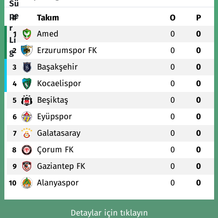
#
Takım
O
P
Amed
0
0
1
Erzurumspor FK
0
0
2
Başakşehir
0
0
3
Kocaelispor
0
0
4
Beşiktaş
0
0
5
Eyüpspor
0
0
6
Galatasaray
0
0
7
Çorum FK
0
0
8
Gaziantep FK
0
0
9
Alanyaspor
0
0
10
Detaylar için tıklayın