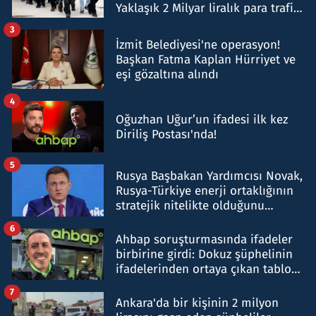
Yaklaşık 2 Milyar liralık para trafiği
tespit edildi
3
İzmit Belediyesi'ne operasyon!
Başkan Fatma Kaplan Hürriyet ve
eşi gözaltına alındı
4
Oğuzhan Uğur’un ifadesi ilk kez
Diriliş Postası'nda!
5
Rusya Başbakan Yardımcısı Novak,
Rusya-Türkiye enerji ortaklığının
stratejik nitelikte olduğunu
belirtti
6
Ahbap soruşturmasında ifadeler
birbirine girdi: Dokuz şüphelinin
ifadelerinden ortaya çıkan tablo
şok etti
7
Ankara'da bir kişinin 2 milyon