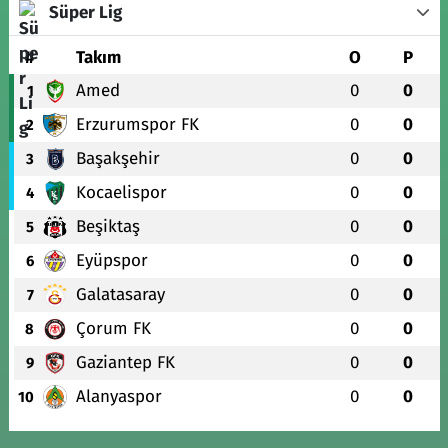
Süper Lig
#
Takım
O
P
Amed
0
0
1
Erzurumspor FK
0
0
2
Başakşehir
0
0
3
Kocaelispor
0
0
4
Beşiktaş
0
0
5
Eyüpspor
0
0
6
Galatasaray
0
0
7
Çorum FK
0
0
8
Gaziantep FK
0
0
9
Alanyaspor
0
0
10