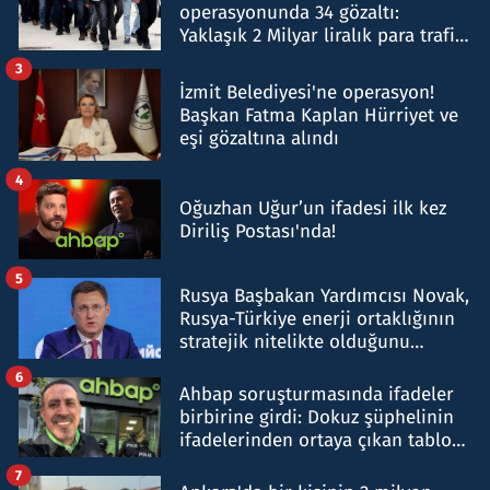
operasyonunda 34 gözaltı:
Yaklaşık 2 Milyar liralık para trafiği
tespit edildi
3
İzmit Belediyesi'ne operasyon!
Başkan Fatma Kaplan Hürriyet ve
eşi gözaltına alındı
4
Oğuzhan Uğur’un ifadesi ilk kez
Diriliş Postası'nda!
5
Rusya Başbakan Yardımcısı Novak,
Rusya-Türkiye enerji ortaklığının
stratejik nitelikte olduğunu
belirtti
6
Ahbap soruşturmasında ifadeler
birbirine girdi: Dokuz şüphelinin
ifadelerinden ortaya çıkan tablo
şok etti
7