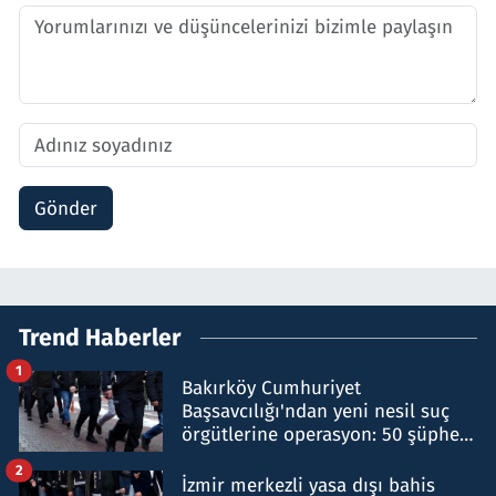
Gönder
Trend Haberler
1
Bakırköy Cumhuriyet
Başsavcılığı'ndan yeni nesil suç
örgütlerine operasyon: 50 şüpheli
hakkında gözaltı kararı
2
İzmir merkezli yasa dışı bahis