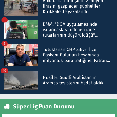
Ankara'da bir kişinin 2 milyon
lirasını gasp eden şüpheliler
Kırıkkale'de yakalandı
8
DMM, "DOA uygulamasında
vatandaşlara ödenen iade
tutarlarının düşürüldüğü"
iddiasını yalanladı
9
Tutuklanan CHP Silivri İlçe
Başkanı Bulut'un hesabında
milyonluk para trafiğine: Patron
talimat verdi, ben gönderdim
10
Husiler: Suudi Arabistan'ın
Aramco tesislerini hedef aldık
Süper Lig Puan Durumu