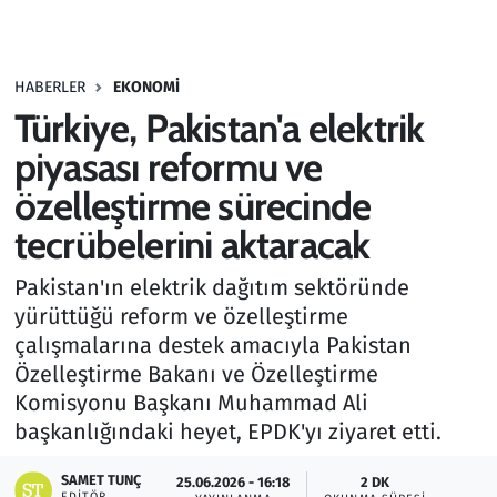
Gündem
HABERLER
EKONOMI
Haber
Türkiye, Pakistan'a elektrik
Kültür Sanat
piyasası reformu ve
özelleştirme sürecinde
Kurumsal Haberler
tecrübelerini aktaracak
Lezzet Durağı
Pakistan'ın elektrik dağıtım sektöründe
yürüttüğü reform ve özelleştirme
Memur ve Kamu
çalışmalarına destek amacıyla Pakistan
Özelleştirme Bakanı ve Özelleştirme
Otomobil
Komisyonu Başkanı Muhammad Ali
başkanlığındaki heyet, EPDK'yı ziyaret etti.
Oyun
SAMET TUNÇ
25.06.2026 - 16:18
2 DK
Ramazan
EDITÖR