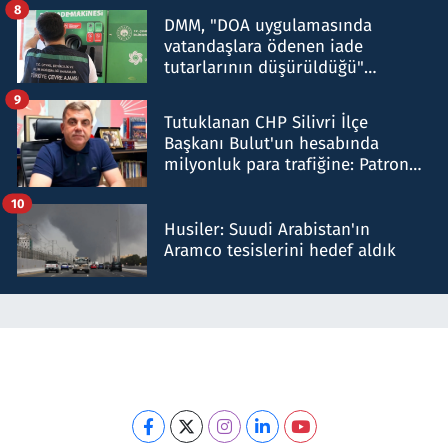
8
DMM, "DOA uygulamasında
vatandaşlara ödenen iade
tutarlarının düşürüldüğü"
iddiasını yalanladı
9
Tutuklanan CHP Silivri İlçe
Başkanı Bulut'un hesabında
milyonluk para trafiğine: Patron
talimat verdi, ben gönderdim
10
Husiler: Suudi Arabistan'ın
Aramco tesislerini hedef aldık