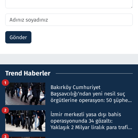
Gönder
Trend Haberler
1
Bakırköy Cumhuriyet
Başsavcılığı'ndan yeni nesil suç
örgütlerine operasyon: 50 şüpheli
hakkında gözaltı kararı
2
İzmir merkezli yasa dışı bahis
operasyonunda 34 gözaltı:
Yaklaşık 2 Milyar liralık para trafiği
tespit edildi
3