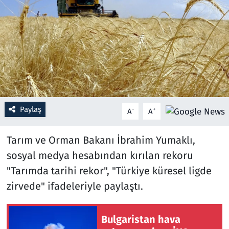
Resmi İlanlar
Rüya Tabirleri
Sağlık
Savunma Sanayi
Paylaş
-
+
A
A
Seçim 2023
Tarım ve Orman Bakanı İbrahim Yumaklı,
Spor
sosyal medya hesabından kırılan rekoru
"Tarımda tarihi rekor", "Türkiye küresel ligde
Teknoloji ve Bilim
zirvede" ifadeleriyle paylaştı.
Televizyon
Bulgaristan hava