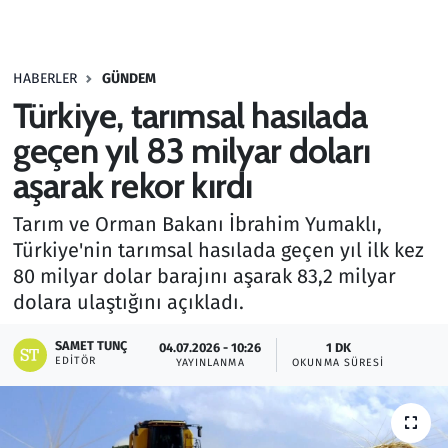
Gündem
HABERLER
GÜNDEM
Haber
Türkiye, tarımsal hasılada
Kültür Sanat
geçen yıl 83 milyar doları
aşarak rekor kırdı
Kurumsal Haberler
Tarım ve Orman Bakanı İbrahim Yumaklı,
Lezzet Durağı
Türkiye'nin tarımsal hasılada geçen yıl ilk kez
80 milyar dolar barajını aşarak 83,2 milyar
Memur ve Kamu
dolara ulaştığını açıkladı.
Otomobil
SAMET TUNÇ
04.07.2026 - 10:26
1 DK
EDITÖR
YAYINLANMA
OKUNMA SÜRESI
Oyun
Ramazan