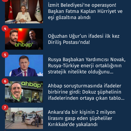
İzmit Belediyesi'ne operasyon!
Başkan Fatma Kaplan Hürriyet ve
eşi gözaltına alındı
4
Oğuzhan Uğur’un ifadesi ilk kez
Diriliş Postası'nda!
5
Rusya Başbakan Yardımcısı Novak,
Rusya-Türkiye enerji ortaklığının
stratejik nitelikte olduğunu
belirtti
6
Ahbap soruşturmasında ifadeler
birbirine girdi: Dokuz şüphelinin
ifadelerinden ortaya çıkan tablo
şok etti
7
Ankara'da bir kişinin 2 milyon
lirasını gasp eden şüpheliler
Kırıkkale'de yakalandı