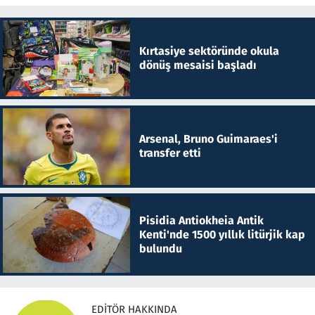
Kırtasiye sektöründe okula
dönüş mesaisi başladı
Arsenal, Bruno Guimaraes'i
transfer etti
Pisidia Antiokheia Antik
Kenti'nde 1500 yıllık litürjik kap
bulundu
EDITÖR HAKKINDA