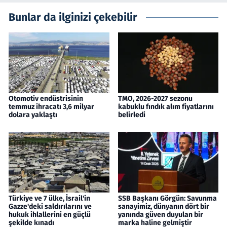
Bunlar da ilginizi çekebilir
Otomotiv endüstrisinin
TMO, 2026-2027 sezonu
temmuz ihracatı 3,6 milyar
kabuklu fındık alım fiyatlarını
dolara yaklaştı
belirledi
Türkiye ve 7 ülke, İsrail'in
SSB Başkanı Görgün: Savunma
Gazze'deki saldırılarını ve
sanayimiz, dünyanın dört bir
hukuk ihlallerini en güçlü
yanında güven duyulan bir
şekilde kınadı
marka haline gelmiştir