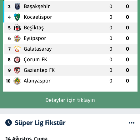
Başakşehir
0
0
3
Kocaelispor
0
0
4
Beşiktaş
0
0
5
Eyüpspor
0
0
6
Galatasaray
0
0
7
Çorum FK
0
0
8
Gaziantep FK
0
0
9
Alanyaspor
0
0
10
Detaylar için tıklayın
Süper Lig Fikstür
14 Ağustos, Cuma