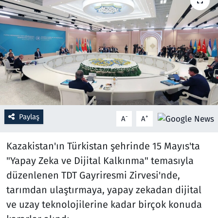
Resmi İlanlar
Rüya Tabirleri
Sağlık
Savunma Sanayi
Paylaş
-
+
A
A
Seçim 2023
Kazakistan'ın Türkistan şehrinde 15 Mayıs'ta
Spor
"Yapay Zeka ve Dijital Kalkınma" temasıyla
Teknoloji ve Bilim
düzenlenen TDT Gayriresmi Zirvesi'nde,
tarımdan ulaştırmaya, yapay zekadan dijital
Televizyon
ve uzay teknolojilerine kadar birçok konuda