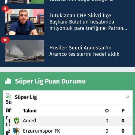
iddiasını yalanladı
9
Tutuklanan CHP Silivri İlçe
Başkanı Bulut'un hesabında
milyonluk para trafiğine: Patron
talimat verdi, ben gönderdim
10
Husiler: Suudi Arabistan'ın
Aramco tesislerini hedef aldık
Süper Lig Puan Durumu
Süper Lig
#
Takım
O
P
Amed
0
0
1
Erzurumspor FK
0
0
2