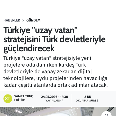
Gündem
HABERLER
GÜNDEM
Haber
Türkiye "uzay vatan"
Kültür Sanat
stratejisini Türk devletleriyle
güçlendirecek
Kurumsal Haberler
Türkiye "uzay vatan" stratejisiyle yeni
Lezzet Durağı
projelere odaklanırken kardeş Türk
devletleriyle de yapay zekadan dijital
Memur ve Kamu
teknolojilere, uydu projelerinden havacılığa
kadar çeşitli alanlarda ortak adımlar atacak.
Otomobil
SAMET TUNÇ
24.05.2026 - 14:38
2 DK
EDITÖR
Oyun
YAYINLANMA
OKUNMA SÜRESI
Ramazan