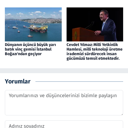
Dünyanın üçüncü büyük yarı
Cevdet Yılmaz: Milli Yetkinlik
batık vinç gemisi İstanbul
Hamlesi, milli teknoloji üretme
Boğazı'ndan geçiyor
irademizi sürdürecek insan
gücümüzü temsil etmektedir.
Yorumlar