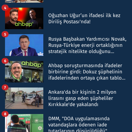
4
Oğuzhan Uğur’un ifadesi ilk kez
Diriliş Postası'nda!
5
Rusya Başbakan Yardımcısı Novak,
Rusya-Türkiye enerji ortaklığının
stratejik nitelikte olduğunu
belirtti
6
Ahbap soruşturmasında ifadeler
birbirine girdi: Dokuz şüphelinin
ifadelerinden ortaya çıkan tablo
şok etti
7
Ankara'da bir kişinin 2 milyon
lirasını gasp eden şüpheliler
Kırıkkale'de yakalandı
8
DMM, "DOA uygulamasında
vatandaşlara ödenen iade
tutarlarının düşürüldüğü"