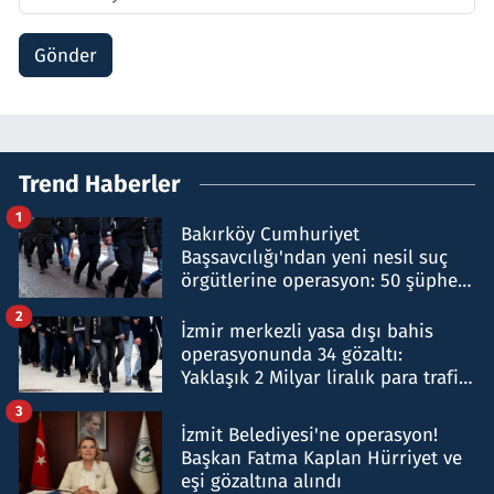
Gönder
Trend Haberler
1
Bakırköy Cumhuriyet
Başsavcılığı'ndan yeni nesil suç
örgütlerine operasyon: 50 şüpheli
hakkında gözaltı kararı
2
İzmir merkezli yasa dışı bahis
operasyonunda 34 gözaltı:
Yaklaşık 2 Milyar liralık para trafiği
tespit edildi
3
İzmit Belediyesi'ne operasyon!
Başkan Fatma Kaplan Hürriyet ve
eşi gözaltına alındı