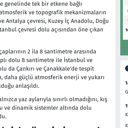
 genelinde tek bir etkene bağlı
ı atmosferik ve topografik mekanizmaların
ve Antalya çevresi, Kuzey İç Anadolu, Doğu
tanbul çevresi dolu açısından öne çıkan
1
aplarının 2 ila 8 santimetre arasında
plı dolu 8 santimetre ile İstanbul ve
olu da Çankırı ve Çanakkale'de tespit
, daha güçlü atmosferik enerji ve yukarı
1
lduğu anlaşıldı.
G
lnızca yaz aylarıyla sınırlı olmadığını, kış
1
 ve dinamik sistemler altında dolu
K
du.
K