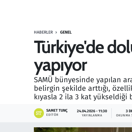
Resmi İlanlar
Rüya Tabirleri
HABERLER
GENEL
Türkiye'de dol
Sağlık
yapıyor
Savunma Sanayi
Seçim 2023
SAMÜ bünyesinde yapılan araş
belirgin şekilde arttığı, özel
Spor
kıyasla 2 ila 3 kat yükseldiği 
Teknoloji ve Bilim
SAMET TUNÇ
24.04.2026 - 11:30
3 D
EDITÖR
YAYINLANMA
OKUNMA 
Televizyon