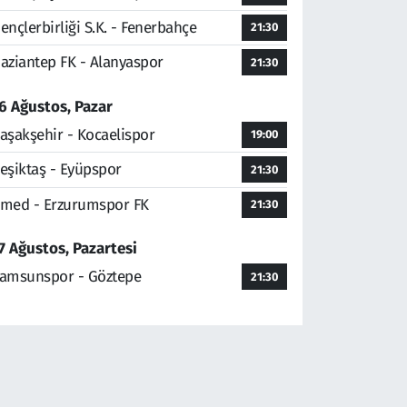
ençlerbirliği S.K. - Fenerbahçe
21:30
aziantep FK - Alanyaspor
21:30
6 Ağustos, Pazar
aşakşehir - Kocaelispor
19:00
eşiktaş - Eyüpspor
21:30
med - Erzurumspor FK
21:30
7 Ağustos, Pazartesi
amsunspor - Göztepe
21:30