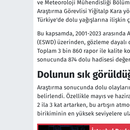
ve Meteoroloji Mühendisliği Bölümü
Araştırma Görevlisi Yiğitalp Kara y
Türkiye'de dolu yağışlarına ilişkin 
Bu kapsamda, 2001-2023 arasında Av
(ESWD) üzerinden, gözleme dayalı do
Toplam 3 bin 860 rapor ile kalite k
sonucunda 874 dolu hadisesi değerl
Dolunun sık görüldüğ
Araştırma sonucunda dolu olayların
belirlendi. Özellikle mayıs ve hazir
2 ila 3 kat artarken, bu artışın atmo
birikiminin en yüksek seviyelere ul