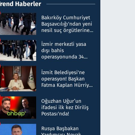
Trend Haberler
Bakırköy Cumhuriyet
Başsavcılığı'ndan yeni
nesil suç örgütlerine
operasyon: 50 şüpheli
hakkında gözaltı kararı
İzmir merkezli yasa
dışı bahis
operasyonunda 34
gözaltı: Yaklaşık 2
Milyar liralık para
İzmit Belediyesi'ne
trafiği tespit edildi
operasyon! Başkan
Fatma Kaplan Hürriyet
ve eşi gözaltına alındı
Oğuzhan Uğur’un
ifadesi ilk kez Diriliş
Postası'nda!
Rusya Başbakan
Yardımcısı Novak,