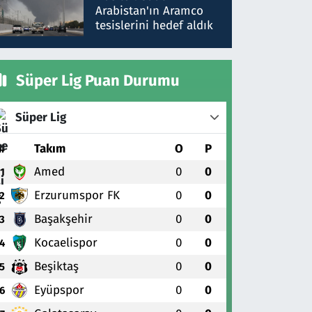
gönderdim
Arabistan'ın Aramco
tesislerini hedef aldık
Süper Lig Puan Durumu
Süper Lig
#
Takım
O
P
Amed
0
0
1
Erzurumspor FK
0
0
2
Başakşehir
0
0
3
Kocaelispor
0
0
4
Beşiktaş
0
0
5
Eyüpspor
0
0
6