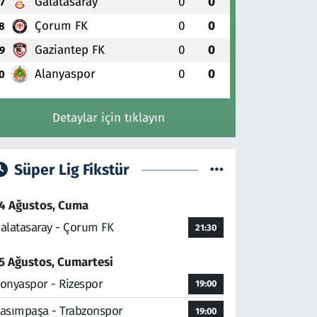
Galatasaray
0
0
7
Çorum FK
0
0
8
Gaziantep FK
0
0
9
Alanyaspor
0
0
0
Detaylar için tıklayın
Süper Lig Fikstür
4 Ağustos, Cuma
alatasaray - Çorum FK
21:30
5 Ağustos, Cumartesi
onyaspor - Rizespor
19:00
asımpaşa - Trabzonspor
19:00