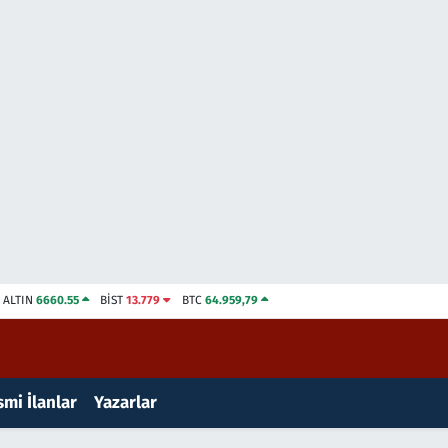
ALTIN
6660.55
BİST
13.779
BTC
64.959,79
mi İlanlar
Yazarlar