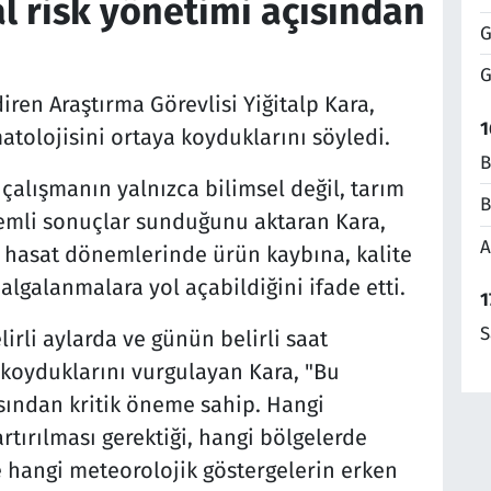
al risk yönetimi açısından
G
G
ren Araştırma Görevlisi Yiğitalp Kara,
1
matolojisini ortaya koyduklarını söyledi.
B
 çalışmanın yalnızca bilimsel değil, tarım
B
nemli sonuçlar sunduğunu aktaran Kara,
A
 hasat dönemlerinde ürün kaybına, kalite
algalanmalara yol açabildiğini ifade etti.
1
S
irli aylarda ve günün belirli saat
 koyduklarını vurgulayan Kara, "Bu
ısından kritik öneme sahip. Hangi
ırılması gerektiği, hangi bölgelerde
e hangi meteorolojik göstergelerin erken