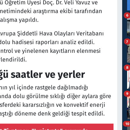
 Öğretim Üyesi Doç. Dr. Veli Yavuz ve
önetimindeki araştırma ekibi tarafından
6
çalışma yapıldı.
rupa Şiddetli Hava Olayları Veritabanı
lu hadisesi raporları analiz edildi.
7
ontrol ve yinelenen kayıtların elenmesi
endirildi.
8
ü saatler ve yerler
ın yıl içinde rastgele dağılmadığı
9
anda dolu görülme sıklığı diğer aylara göre
sferdeki kararsızlığın ve konvektif enerji
aştığı döneme denk geldiği tespit edildi.
10