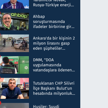
Rusya-Türkiye enerji
ortaklığının stratejik
nitelikte olduğunu
Ahbap
belirtti
soruşturmasında
ifadeler birbirine girdi:
Dokuz şüphelinin
ifadelerinden ortaya
Ankara'da bir kişinin 2
çıkan tablo şok etti
milyon lirasını gasp
eden şüpheliler
Kırıkkale'de yakalandı
DMM, "DOA
uygulamasında
vatandaşlara ödenen
iade tutarlarının
düşürüldüğü" iddiasını
Tutuklanan CHP Silivri
yalanladı
İlçe Başkanı Bulut'un
hesabında milyonluk
para trafiğine: Patron
talimat verdi, ben
Husiler: Suudi