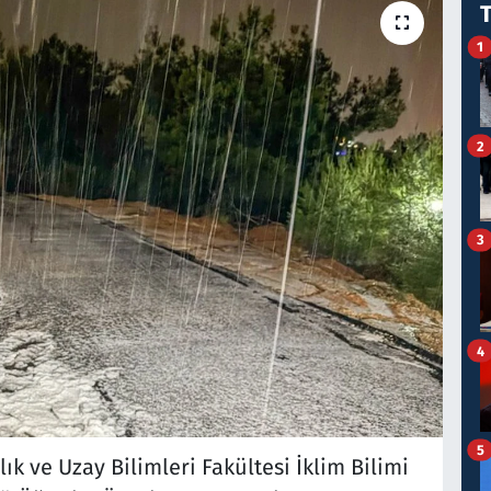
1
2
3
4
5
k ve Uzay Bilimleri Fakültesi İklim Bilimi