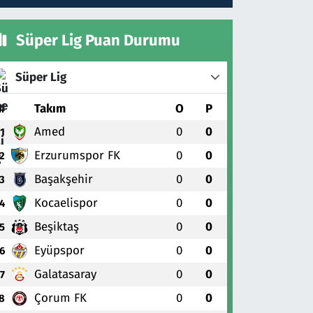
Süper Lig Puan Durumu
Süper Lig
#
Takım
O
P
Amed
0
0
1
Erzurumspor FK
0
0
2
Başakşehir
0
0
3
Kocaelispor
0
0
4
Beşiktaş
0
0
5
Eyüpspor
0
0
6
Galatasaray
0
0
7
Çorum FK
0
0
8