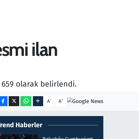
esmi ilan
 659 olarak belirlendi.
-
+
A
A
Trend Haberler