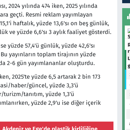
ı, 2024 yılında 474 iken, 2025 yılında
lara geçti. Resmi reklam yayımlayan
15,1'i haftalık, yüzde 13,6'sı on beş günlük,
nlük ve yüzde 6,6'sı 3 aylık faaliyet gösterdi.
se yüzde 57,4'ü günlük, yüzde 42,6'sı
Bu yayınların toplam tirajının yüzde
ada 2-6 gün yayımlananlar oluşturdu.
iken, 2025'te yüzde 6,5 artarak 2 bin 173
yasi/haber/güncel, yüzde 3,3'ü
r/turizm/tanıtım, yüzde 1,3'ü
mlanırken, yüzde 2,9'u ise diğer içerik
ı, Akdeniz ve Ege'de plastik kirliliğine