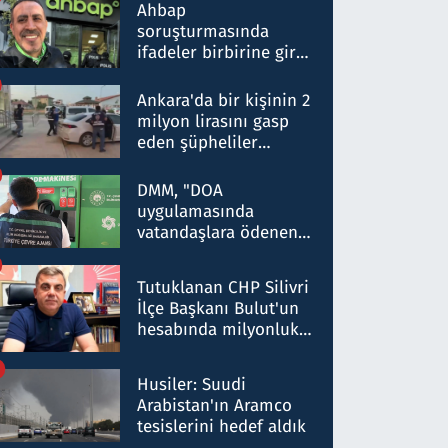
nitelikte olduğunu
Ahbap
belirtti
soruşturmasında
ifadeler birbirine girdi:
Dokuz şüphelinin
ifadelerinden ortaya
Ankara'da bir kişinin 2
çıkan tablo şok etti
milyon lirasını gasp
eden şüpheliler
Kırıkkale'de yakalandı
DMM, "DOA
uygulamasında
vatandaşlara ödenen
iade tutarlarının
düşürüldüğü" iddiasını
Tutuklanan CHP Silivri
yalanladı
İlçe Başkanı Bulut'un
hesabında milyonluk
para trafiğine: Patron
talimat verdi, ben
Husiler: Suudi
gönderdim
Arabistan'ın Aramco
tesislerini hedef aldık