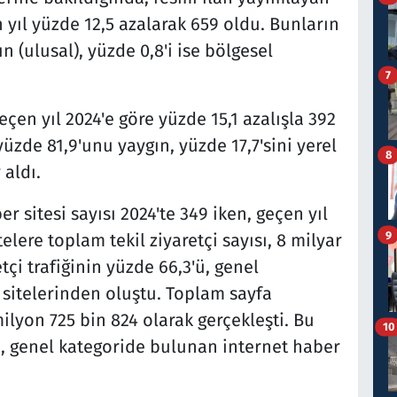
n yıl yüzde 12,5 azalarak 659 oldu. Bunların
n (ulusal), yüzde 0,8'i ise bölgesel
7
geçen yıl 2024'e göre yüzde 15,1 azalışla 392
yüzde 81,9'unu yaygın, yüzde 17,7'sini yerel
8
 aldı.
 sitesi sayısı 2024'te 349 iken, geçen yıl
9
telere toplam tekil ziyaretçi sayısı, 8 milyar
çi trafiğinin yüzde 66,3'ü, genel
sitelerinden oluştu. Toplam sayfa
ilyon 725 bin 824 olarak gerçekleşti. Bu
10
i, genel kategoride bulunan internet haber