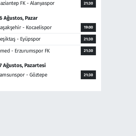
aziantep FK - Alanyaspor
21:30
6 Ağustos, Pazar
aşakşehir - Kocaelispor
19:00
eşiktaş - Eyüpspor
21:30
med - Erzurumspor FK
21:30
7 Ağustos, Pazartesi
amsunspor - Göztepe
21:30