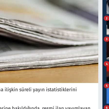
2
3
4
5
 ilişkin süreli yayın istatistiklerini
erine bakıldığında, resmi ilan yayımlayan
6