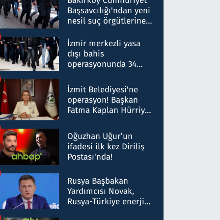
Bakırköy Cumhuriyet
Başsavcılığı'ndan yeni
nesil suç örgütlerine
operasyon: 50 şüpheli
hakkında gözaltı kararı
İzmir merkezli yasa
dışı bahis
operasyonunda 34
gözaltı: Yaklaşık 2
Milyar liralık para
İzmit Belediyesi'ne
trafiği tespit edildi
operasyon! Başkan
Fatma Kaplan Hürriyet
ve eşi gözaltına alındı
Oğuzhan Uğur’un
ifadesi ilk kez Diriliş
Postası'nda!
Rusya Başbakan
Yardımcısı Novak,
Rusya-Türkiye enerji
ortaklığının stratejik