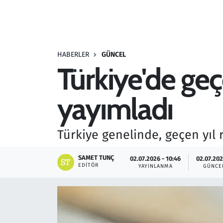
Resmi İlanlar
Rüya Tabirleri
HABERLER
GÜNCEL
Türkiye'de geç
Sağlık
yayımladı
Savunma Sanayi
Seçim 2023
Türkiye genelinde, geçen yıl 
Spor
SAMET TUNÇ
02.07.2026 - 10:46
02.07.202
EDITÖR
YAYINLANMA
GÜNCE
Teknoloji ve Bilim
Televizyon