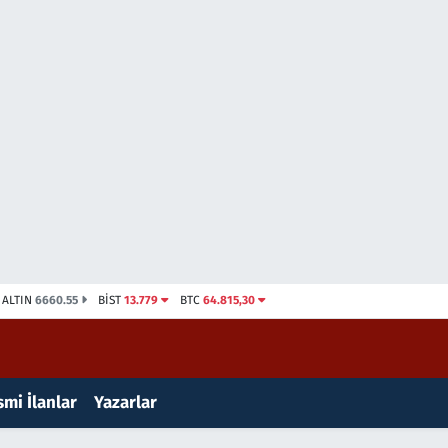
ALTIN
6660.55
BİST
13.779
BTC
64.815,30
mi İlanlar
Yazarlar