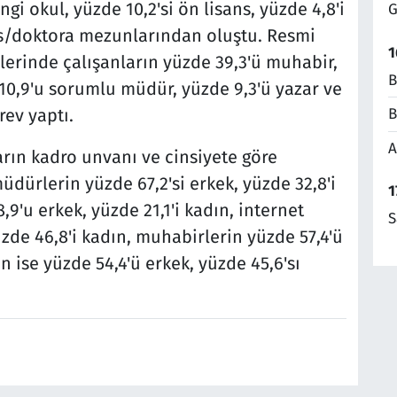
engi okul, yüzde 10,2'si ön lisans, yüzde 4,8'i
G
ans/doktora mezunlarından oluştu. Resmi
1
lerinde çalışanların yüzde 39,3'ü muhabir,
B
 10,9'u sorumlu müdür, yüzde 9,3'ü yazar ve
rev yaptı.
B
A
arın kadro unvanı ve cinsiyete göre
dürlerin yüzde 67,2'si erkek, yüzde 32,8'i
1
9'u erkek, yüzde 21,1'i kadın, internet
S
üzde 46,8'i kadın, muhabirlerin yüzde 57,4'ü
ın ise yüzde 54,4'ü erkek, yüzde 45,6'sı