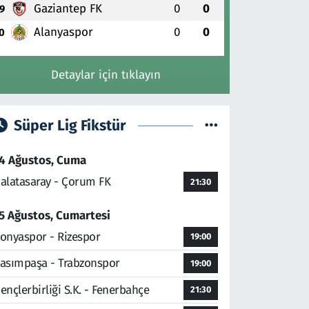
Gaziantep FK
0
0
9
Alanyaspor
0
0
0
Detaylar için tıklayın
Süper Lig Fikstür
4 Ağustos, Cuma
alatasaray - Çorum FK
21:30
5 Ağustos, Cumartesi
onyaspor - Rizespor
19:00
asımpaşa - Trabzonspor
19:00
ençlerbirliği S.K. - Fenerbahçe
21:30