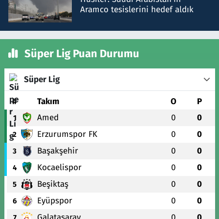
Aramco tesislerini hedef aldık
Süper Lig Puan Durumu
Süper Lig
#
Takım
O
P
Amed
0
0
1
Erzurumspor FK
0
0
2
Başakşehir
0
0
3
Kocaelispor
0
0
4
Beşiktaş
0
0
5
Eyüpspor
0
0
6
Galatasaray
0
0
7