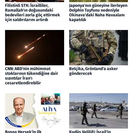
Filistinli STK: İsrailliler,
Japonya'nın güneyine ilerleyen
Ramallah'ın doğusundaki
Dolphin Tayfunu nedeniyle
bedevileri zorla göç ettirmek
Okinava'daki Naha Havaalanı
için saldırılarını artırdı
kapatıldı
CNN: ABD'nin mühimmat
Belçika, Grönland'a asker
stoklarının tükendiğine dair
gönderecek
sızıntılar İran'ı
cesaretlendirebilir
Bosna Hersek'in ilk
Kudüs Valiliği: İsrail'in