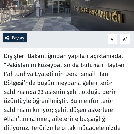
Resmi İlanlar
Rüya Tabirleri
Paylaş
-
+
A
A
Sağlık
Dışişleri Bakanlığından yapılan açıklamada,
Savunma Sanayi
“Pakistan’ın kuzeybatısında bulunan Hayber
Pahtunhva Eyaleti’nin Dera İsmail Han
Seçim 2023
Bölgesi’nde bugün meydana gelen terör
Spor
saldırısında 23 askerin şehit olduğu derin
üzüntüyle öğrenilmiştir. Bu menfur terör
Teknoloji ve Bilim
saldırısını kınıyor; şehit düşen askerlere
Allah’tan rahmet, ailelerine başsağlığı
Televizyon
diliyoruz. Terörizmle ortak mücadelemizde