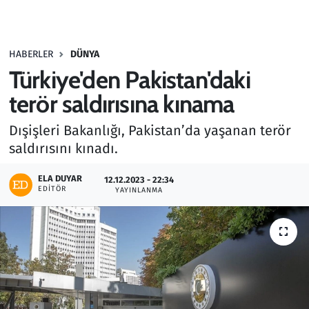
Gündem
HABERLER
DÜNYA
Haber
Türkiye'den Pakistan'daki
Kültür Sanat
terör saldırısına kınama
Dışişleri Bakanlığı, Pakistan’da yaşanan terör
Kurumsal Haberler
saldırısını kınadı.
Lezzet Durağı
ELA DUYAR
12.12.2023 - 22:34
EDITÖR
YAYINLANMA
Memur ve Kamu
Otomobil
Oyun
Ramazan