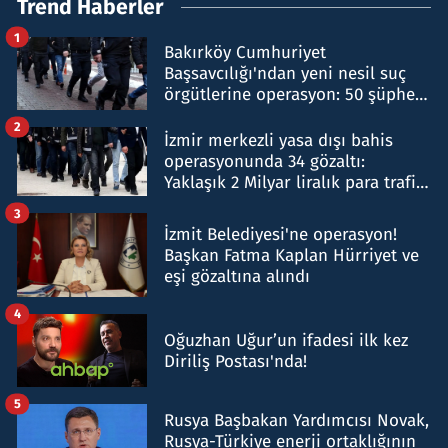
Trend Haberler
1
Bakırköy Cumhuriyet
Başsavcılığı'ndan yeni nesil suç
örgütlerine operasyon: 50 şüpheli
hakkında gözaltı kararı
2
İzmir merkezli yasa dışı bahis
operasyonunda 34 gözaltı:
Yaklaşık 2 Milyar liralık para trafiği
tespit edildi
3
İzmit Belediyesi'ne operasyon!
Başkan Fatma Kaplan Hürriyet ve
eşi gözaltına alındı
4
Oğuzhan Uğur’un ifadesi ilk kez
Diriliş Postası'nda!
5
Rusya Başbakan Yardımcısı Novak,
Rusya-Türkiye enerji ortaklığının