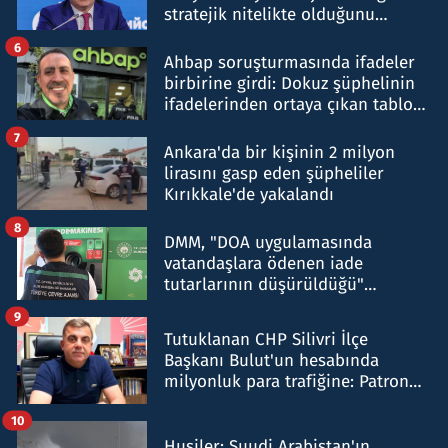
stratejik nitelikte olduğunu
belirtti
6
Ahbap soruşturmasında ifadeler
birbirine girdi: Dokuz şüphelinin
ifadelerinden ortaya çıkan tablo
şok etti
7
Ankara'da bir kişinin 2 milyon
lirasını gasp eden şüpheliler
Kırıkkale'de yakalandı
8
DMM, "DOA uygulamasında
vatandaşlara ödenen iade
tutarlarının düşürüldüğü"
iddiasını yalanladı
9
Tutuklanan CHP Silivri İlçe
Başkanı Bulut'un hesabında
milyonluk para trafiğine: Patron
talimat verdi, ben gönderdim
10
Husiler: Suudi Arabistan'ın