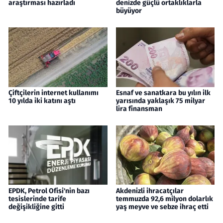
araştırması hazırladı
denizde güçlü ortaklıklarla
büyüyor
Çiftçilerin internet kullanımı
Esnaf ve sanatkara bu yılın ilk
10 yılda iki katını aştı
yarısında yaklaşık 75 milyar
lira finansman
EPDK, Petrol Ofisi'nin bazı
Akdenizli ihracatçılar
tesislerinde tarife
temmuzda 92,6 milyon dolarlık
değişikliğine gitti
yaş meyve ve sebze ihraç etti