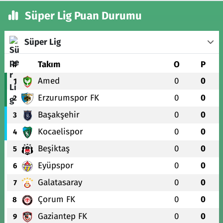
Süper Lig Puan Durumu
Süper Lig
#
Takım
O
P
Amed
0
0
1
Erzurumspor FK
0
0
2
Başakşehir
0
0
3
Kocaelispor
0
0
4
Beşiktaş
0
0
5
Eyüpspor
0
0
6
Galatasaray
0
0
7
Çorum FK
0
0
8
Gaziantep FK
0
0
9