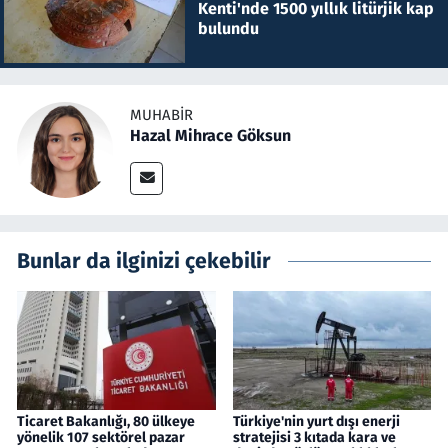
Kenti'nde 1500 yıllık litürjik kap
bulundu
MUHABIR
Hazal Mihrace Göksun
Bunlar da ilginizi çekebilir
Ticaret Bakanlığı, 80 ülkeye
Türkiye'nin yurt dışı enerji
yönelik 107 sektörel pazar
stratejisi 3 kıtada kara ve