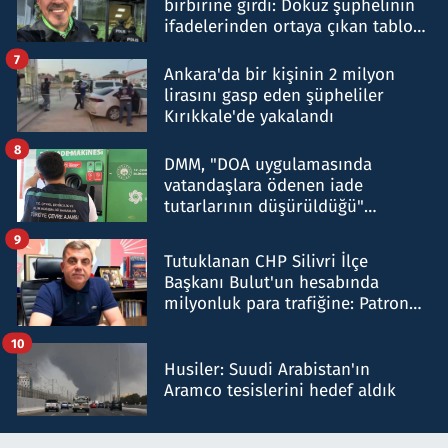
birbirine girdi: Dokuz şüphelinin
ifadelerinden ortaya çıkan tablo
şok etti
7
Ankara'da bir kişinin 2 milyon
lirasını gasp eden şüpheliler
Kırıkkale'de yakalandı
8
DMM, "DOA uygulamasında
vatandaşlara ödenen iade
tutarlarının düşürüldüğü"
iddiasını yalanladı
9
Tutuklanan CHP Silivri İlçe
Başkanı Bulut'un hesabında
milyonluk para trafiğine: Patron
talimat verdi, ben gönderdim
10
Husiler: Suudi Arabistan'ın
Aramco tesislerini hedef aldık