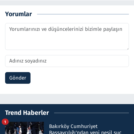
Yorumlar
Gönder
Trend Haberler
1
Bakırköy Cumhuriyet
Başsavcılığı'ndan yeni nesil suç