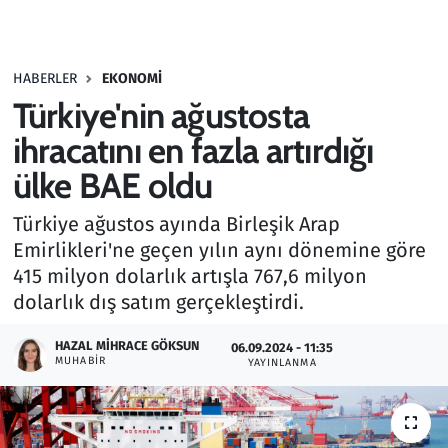
Gündem
HABERLER
EKONOMI
Haber
Türkiye'nin ağustosta
Kültür Sanat
ihracatını en fazla artırdığı
ülke BAE oldu
Kurumsal Haberler
Türkiye ağustos ayında Birleşik Arap
Lezzet Durağı
Emirlikleri'ne geçen yılın aynı dönemine göre
415 milyon dolarlık artışla 767,6 milyon
Memur ve Kamu
dolarlık dış satım gerçekleştirdi.
Otomobil
HAZAL MIHRACE GÖKSUN
06.09.2024 - 11:35
MUHABIR
YAYINLANMA
Oyun
Ramazan