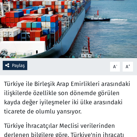
Resmi İlanlar
Rüya Tabirleri
Sağlık
Savunma Sanayi
Paylaş
-
+
A
A
Seçim 2023
Türkiye ile Birleşik Arap Emirlikleri arasındaki
Spor
ilişkilerde özellikle son dönemde görülen
kayda değer iyileşmeler iki ülke arasındaki
Teknoloji ve Bilim
ticarete de olumlu yansıyor.
Televizyon
Türkiye İhracatçılar Meclisi verilerinden
derlenen bilgilere göre, Türkiye'nin ihracatı