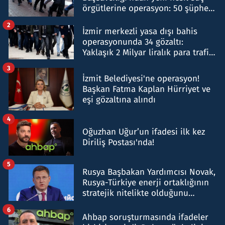
örgütlerine operasyon: 50 şüpheli
hakkında gözaltı kararı
2
İzmir merkezli yasa dışı bahis
operasyonunda 34 gözaltı:
Yaklaşık 2 Milyar liralık para trafiği
tespit edildi
3
İzmit Belediyesi'ne operasyon!
Başkan Fatma Kaplan Hürriyet ve
eşi gözaltına alındı
4
Oğuzhan Uğur’un ifadesi ilk kez
Diriliş Postası'nda!
5
Rusya Başbakan Yardımcısı Novak,
Rusya-Türkiye enerji ortaklığının
stratejik nitelikte olduğunu
belirtti
6
Ahbap soruşturmasında ifadeler