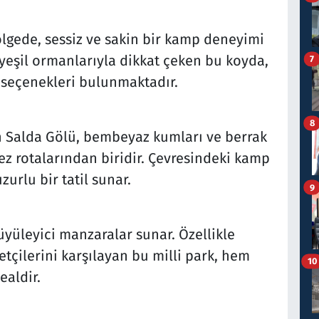
ölgede, sessiz ve sakin bir kamp deneyimi
myeşil ormanlarıyla dikkat çeken bu koyda,
7
seçenekleri bulunmaktadır.
8
an Salda Gölü, bembeyaz kumları ve berrak
z rotalarından biridir. Çevresindeki kamp
zurlu bir tatil sunar.
9
yüleyici manzaralar sunar. Özellikle
çilerini karşılayan bu milli park, hem
10
ealdir.