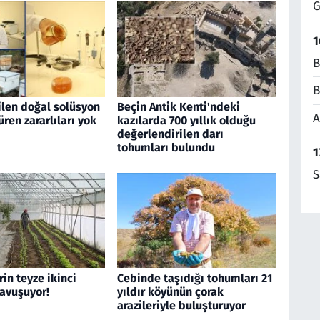
G
1
B
B
ilen doğal solüsyon
Beçin Antik Kenti'ndeki
A
üren zararlıları yok
kazılarda 700 yıllık olduğu
değerlendirilen darı
tohumları bulundu
1
S
rin teyze ikinci
Cebinde taşıdığı tohumları 21
kavuşuyor!
yıldır köyünün çorak
arazileriyle buluşturuyor