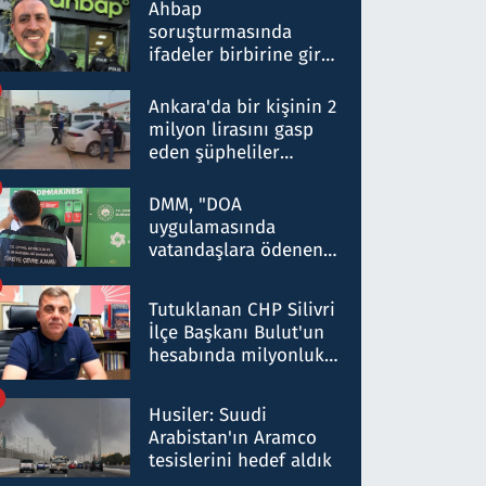
nitelikte olduğunu
Ahbap
belirtti
soruşturmasında
ifadeler birbirine girdi:
Dokuz şüphelinin
ifadelerinden ortaya
Ankara'da bir kişinin 2
çıkan tablo şok etti
milyon lirasını gasp
eden şüpheliler
Kırıkkale'de yakalandı
DMM, "DOA
uygulamasında
vatandaşlara ödenen
iade tutarlarının
düşürüldüğü" iddiasını
Tutuklanan CHP Silivri
yalanladı
İlçe Başkanı Bulut'un
hesabında milyonluk
para trafiğine: Patron
talimat verdi, ben
Husiler: Suudi
gönderdim
Arabistan'ın Aramco
tesislerini hedef aldık