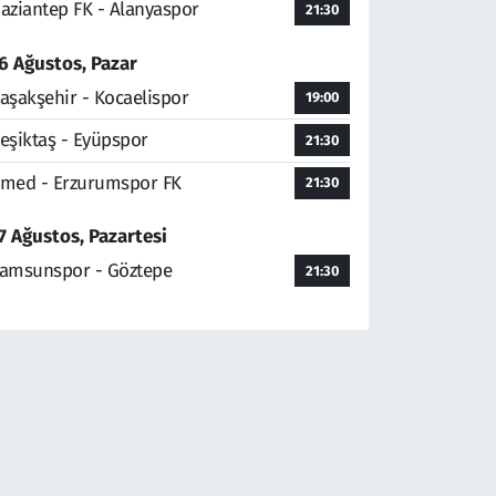
aziantep FK - Alanyaspor
21:30
6 Ağustos, Pazar
aşakşehir - Kocaelispor
19:00
eşiktaş - Eyüpspor
21:30
med - Erzurumspor FK
21:30
7 Ağustos, Pazartesi
amsunspor - Göztepe
21:30