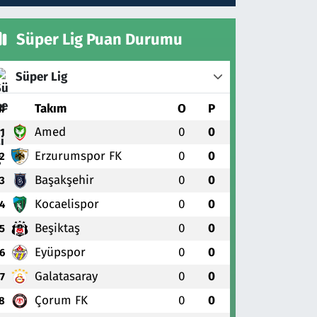
Süper Lig Puan Durumu
Süper Lig
#
Takım
O
P
Amed
0
0
1
Erzurumspor FK
0
0
2
Başakşehir
0
0
3
Kocaelispor
0
0
4
Beşiktaş
0
0
5
Eyüpspor
0
0
6
Galatasaray
0
0
7
Çorum FK
0
0
8