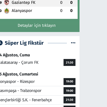
Gaziantep FK
0
0
9
Alanyaspor
0
0
0
Detaylar için tıklayın
Süper Lig Fikstür
4 Ağustos, Cuma
alatasaray - Çorum FK
21:30
5 Ağustos, Cumartesi
onyaspor - Rizespor
19:00
asımpaşa - Trabzonspor
19:00
ençlerbirliği S.K. - Fenerbahçe
21:30