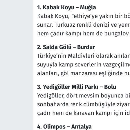
1. Kabak Koyu – Muğla
Kabak Koyu, Fethiye’ye yakın bir b
sunar. Turkuaz renkli denizi ve ye
hem çadır kampı hem de bungalov 
2. Salda Gölü – Burdur
Türkiye’nin Maldivleri olarak anıl
suyuyla kamp severlerin vazgeçilme
alanları, göl manzarası eşliğinde hu
3. Yedigöller Milli Parkı – Bolu
Yedigöller, dört mevsim boyunca bü
sonbaharda renk cümbüşüyle ziyaret
çadır hem de karavan kampı için id
4. Olimpos – Antalya