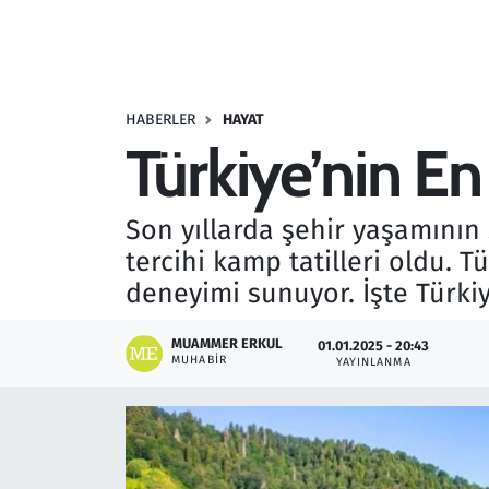
Resmi İlanlar
Rüya Tabirleri
HABERLER
HAYAT
Türkiye’nin En
Sağlık
Savunma Sanayi
Son yıllarda şehir yaşamının
tercihi kamp tatilleri oldu. 
Seçim 2023
deneyimi sunuyor. İşte Türkiy
Spor
MUAMMER ERKUL
01.01.2025 - 20:43
MUHABIR
YAYINLANMA
Teknoloji ve Bilim
Televizyon