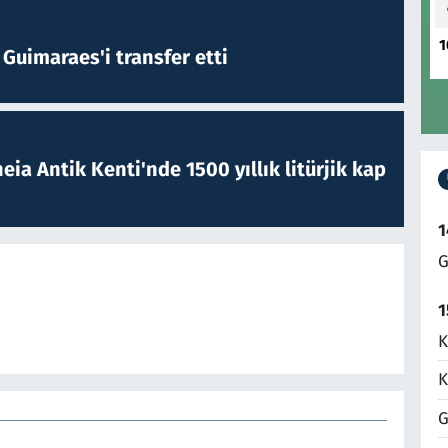
1
Guimaraes'i transfer etti
eia Antik Kenti'nde 1500 yıllık litürjik kap
1
G
1
K
K
G