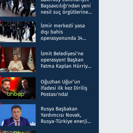
Başsavcılığı'ndan yeni
nesil suç örgütlerine
operasyon: 50 şüpheli
hakkında gözaltı kararı
İzmir merkezli yasa
dışı bahis
operasyonunda 34
gözaltı: Yaklaşık 2
Milyar liralık para
İzmit Belediyesi'ne
trafiği tespit edildi
operasyon! Başkan
Fatma Kaplan Hürriyet
ve eşi gözaltına alındı
Oğuzhan Uğur’un
ifadesi ilk kez Diriliş
Postası'nda!
Rusya Başbakan
Yardımcısı Novak,
Rusya-Türkiye enerji
ortaklığının stratejik