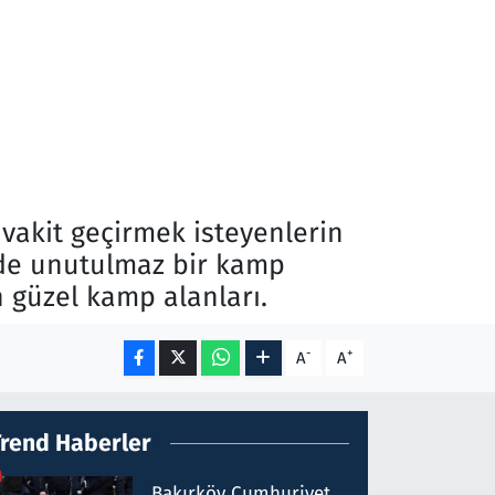
vakit geçirmek isteyenlerin
inde unutulmaz bir kamp
n güzel kamp alanları.
-
+
A
A
Trend Haberler
Bakırköy Cumhuriyet