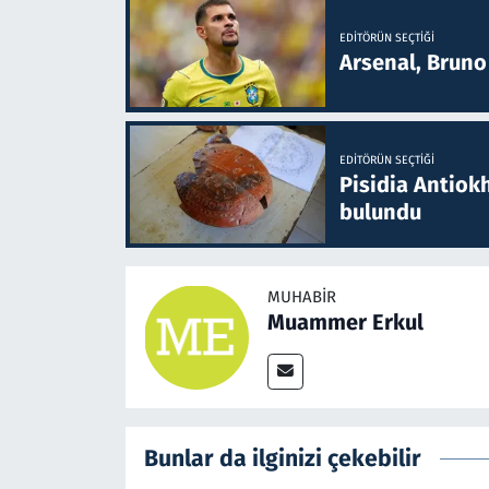
EDITÖRÜN SEÇTIĞI
Arsenal, Bruno 
EDITÖRÜN SEÇTIĞI
Pisidia Antiokh
bulundu
MUHABIR
Muammer Erkul
Bunlar da ilginizi çekebilir