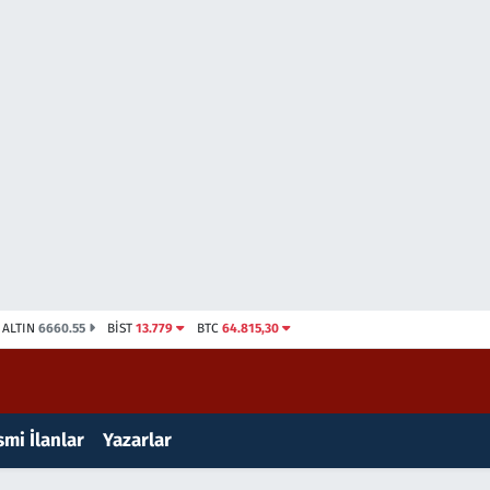
ALTIN
6660.55
BİST
13.779
BTC
64.815,30
mi İlanlar
Yazarlar