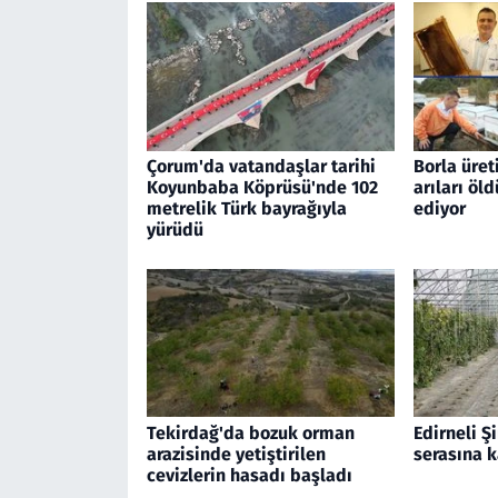
Çorum'da vatandaşlar tarihi
Borla üret
Koyunbaba Köprüsü'nde 102
arıları öld
metrelik Türk bayrağıyla
ediyor
yürüdü
Tekirdağ'da bozuk orman
Edirneli Şi
arazisinde yetiştirilen
serasına 
cevizlerin hasadı başladı