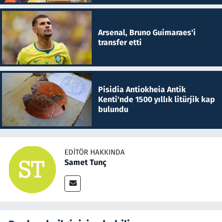
Arsenal, Bruno Guimaraes'i
transfer etti
Pisidia Antiokheia Antik
Kenti'nde 1500 yıllık litürjik kap
bulundu
EDITÖR HAKKINDA
Samet Tunç