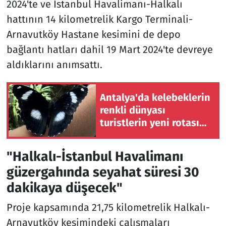
2024'te ve İstanbul Havalimanı-Halkalı
hattının 14 kilometrelik Kargo Terminali-
Arnavutköy Hastane kesimini de depo
bağlantı hatları dahil 19 Mart 2024'te devreye
aldıklarını anımsattı.
Antalya'da kelebeklerin
renkli dünyası
turistlerin yeni rotası
oldu
"Halkalı-İstanbul Havalimanı
güzergahında seyahat süresi 30
dakikaya düşecek"
Proje kapsamında 21,75 kilometrelik Halkalı-
Arnavutköy kesimindeki çalışmaları