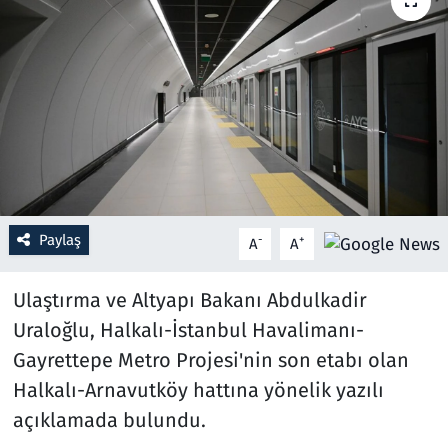
Resmi İlanlar
Rüya Tabirleri
Sağlık
Savunma Sanayi
Paylaş
-
+
A
A
Seçim 2023
Ulaştırma ve Altyapı Bakanı Abdulkadir
Spor
Uraloğlu, Halkalı-İstanbul Havalimanı-
Teknoloji ve Bilim
Gayrettepe Metro Projesi'nin son etabı olan
Halkalı-Arnavutköy hattına yönelik yazılı
Televizyon
açıklamada bulundu.