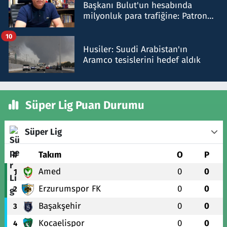
Başkanı Bulut'un hesabında
milyonluk para trafiğine: Patron
talimat verdi, ben gönderdim
10
Husiler: Suudi Arabistan'ın
Aramco tesislerini hedef aldık
Süper Lig Puan Durumu
Süper Lig
#
Takım
O
P
Amed
0
0
1
Erzurumspor FK
0
0
2
Başakşehir
0
0
3
Kocaelispor
0
0
4