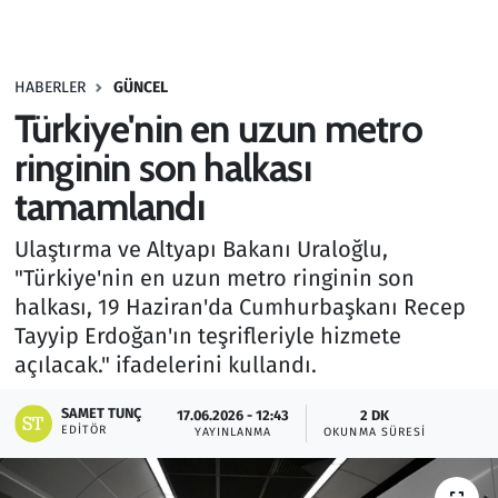
Gündem
HABERLER
GÜNCEL
Haber
Türkiye'nin en uzun metro
Kültür Sanat
ringinin son halkası
tamamlandı
Kurumsal Haberler
Ulaştırma ve Altyapı Bakanı Uraloğlu,
Lezzet Durağı
"Türkiye'nin en uzun metro ringinin son
halkası, 19 Haziran'da Cumhurbaşkanı Recep
Memur ve Kamu
Tayyip Erdoğan'ın teşrifleriyle hizmete
açılacak." ifadelerini kullandı.
Otomobil
SAMET TUNÇ
17.06.2026 - 12:43
2 DK
EDITÖR
Oyun
YAYINLANMA
OKUNMA SÜRESI
Ramazan