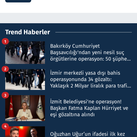
Trend Haberler
1
Bakırköy Cumhuriyet
Başsavcılığı'ndan yeni nesil suç
örgütlerine operasyon: 50 şüpheli
hakkında gözaltı kararı
2
İzmir merkezli yasa dışı bahis
operasyonunda 34 gözaltı:
Yaklaşık 2 Milyar liralık para trafiği
tespit edildi
3
İzmit Belediyesi'ne operasyon!
Başkan Fatma Kaplan Hürriyet ve
eşi gözaltına alındı
4
Oğuzhan Uğur’un ifadesi ilk kez