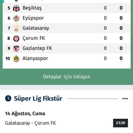
Beşiktaş
0
0
5
Eyüpspor
0
0
6
Galatasaray
0
0
7
Çorum FK
0
0
8
Gaziantep FK
0
0
9
Alanyaspor
0
0
10
Detaylar için tıklayın
Süper Lig Fikstür
14 Ağustos, Cuma
Galatasaray - Çorum FK
21:30