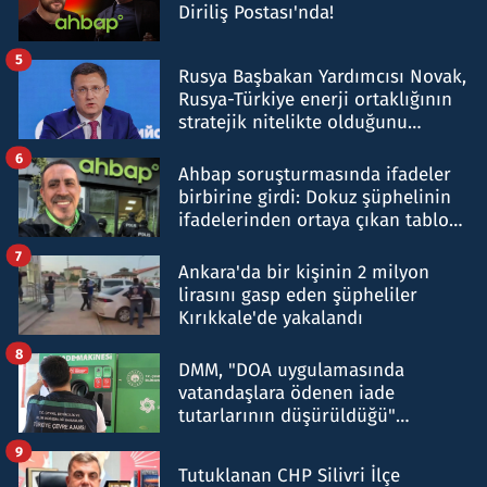
Diriliş Postası'nda!
5
Rusya Başbakan Yardımcısı Novak,
Rusya-Türkiye enerji ortaklığının
stratejik nitelikte olduğunu
belirtti
6
Ahbap soruşturmasında ifadeler
birbirine girdi: Dokuz şüphelinin
ifadelerinden ortaya çıkan tablo
şok etti
7
Ankara'da bir kişinin 2 milyon
lirasını gasp eden şüpheliler
Kırıkkale'de yakalandı
8
DMM, "DOA uygulamasında
vatandaşlara ödenen iade
tutarlarının düşürüldüğü"
iddiasını yalanladı
9
Tutuklanan CHP Silivri İlçe