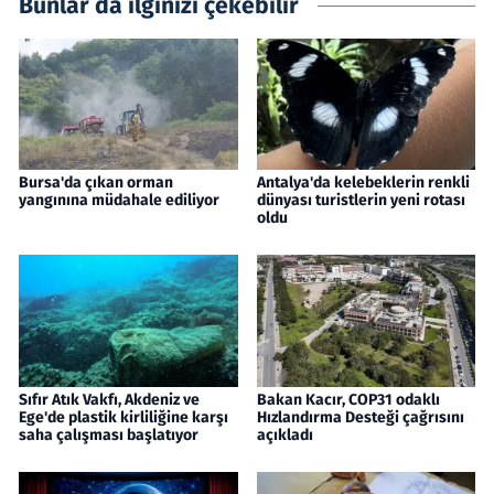
Bunlar da ilginizi çekebilir
Bursa'da çıkan orman
Antalya'da kelebeklerin renkli
yangınına müdahale ediliyor
dünyası turistlerin yeni rotası
oldu
Sıfır Atık Vakfı, Akdeniz ve
Bakan Kacır, COP31 odaklı
Ege'de plastik kirliliğine karşı
Hızlandırma Desteği çağrısını
saha çalışması başlatıyor
açıkladı