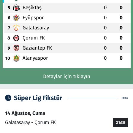
Beşiktaş
0
0
5
Eyüpspor
0
0
6
Galatasaray
0
0
7
Çorum FK
0
0
8
Gaziantep FK
0
0
9
Alanyaspor
0
0
10
Detaylar için tıklayın
Süper Lig Fikstür
14 Ağustos, Cuma
Galatasaray - Çorum FK
21:30