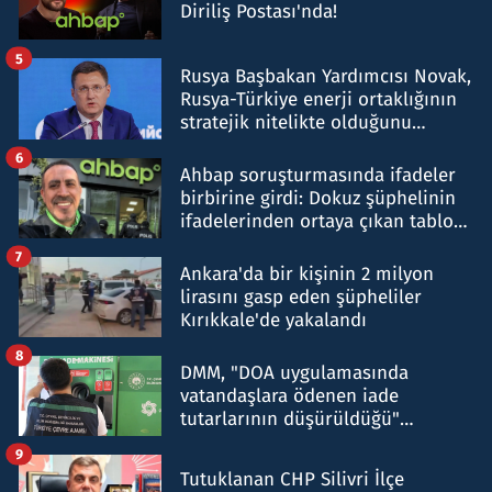
Diriliş Postası'nda!
5
Rusya Başbakan Yardımcısı Novak,
Rusya-Türkiye enerji ortaklığının
stratejik nitelikte olduğunu
belirtti
6
Ahbap soruşturmasında ifadeler
birbirine girdi: Dokuz şüphelinin
ifadelerinden ortaya çıkan tablo
şok etti
7
Ankara'da bir kişinin 2 milyon
lirasını gasp eden şüpheliler
Kırıkkale'de yakalandı
8
DMM, "DOA uygulamasında
vatandaşlara ödenen iade
tutarlarının düşürüldüğü"
iddiasını yalanladı
9
Tutuklanan CHP Silivri İlçe