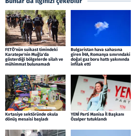
Bunlar da ilginizi çekebilir
FETÖ'nün suikast timindeki
Bulgaristan hava sahasına
Karatepe'nin Muğla'da
giren İHA, Romanya sınırındaki
gösterdiği bölgelerde silah ve
doğal gaz boru hattı yakınında
mühimmat bulunamadı
infilak etti
Kırtasiye sektöründe okula
YENİ Parti Manisa İl Başkanı
dönüş mesaisi başladı
Özalper tutuklandı