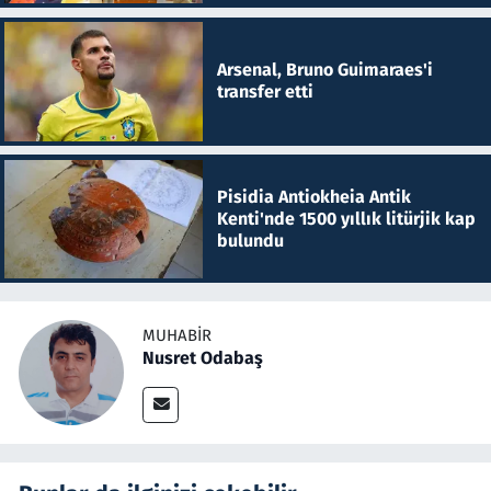
Arsenal, Bruno Guimaraes'i
transfer etti
Pisidia Antiokheia Antik
Kenti'nde 1500 yıllık litürjik kap
bulundu
MUHABIR
Nusret Odabaş