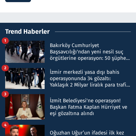
Trend Haberler
1
Bakırköy Cumhuriyet
Başsavcılığı'ndan yeni nesil suç
örgütlerine operasyon: 50 şüpheli
hakkında gözaltı kararı
2
İzmir merkezli yasa dışı bahis
operasyonunda 34 gözaltı:
Yaklaşık 2 Milyar liralık para trafiği
tespit edildi
3
İzmit Belediyesi'ne operasyon!
Başkan Fatma Kaplan Hürriyet ve
eşi gözaltına alındı
4
Oğuzhan Uğur’un ifadesi ilk kez