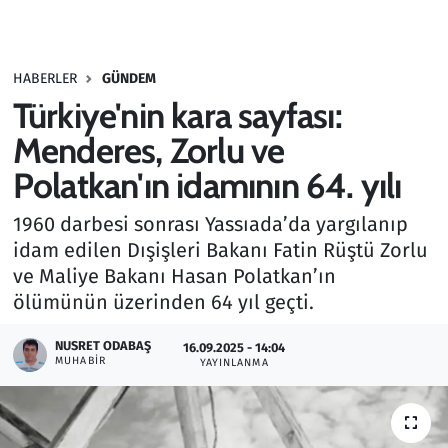
Gündem
HABERLER
GÜNDEM
Haber
Türkiye'nin kara sayfası:
Kültür Sanat
Menderes, Zorlu ve
Polatkan'ın idamının 64. yılı
Kurumsal Haberler
1960 darbesi sonrası Yassıada’da yargılanıp
Lezzet Durağı
idam edilen Dışişleri Bakanı Fatin Rüştü Zorlu
ve Maliye Bakanı Hasan Polatkan’ın
Memur ve Kamu
ölümünün üzerinden 64 yıl geçti.
Otomobil
NUSRET ODABAŞ
16.09.2025 - 14:04
MUHABIR
YAYINLANMA
Oyun
Ramazan