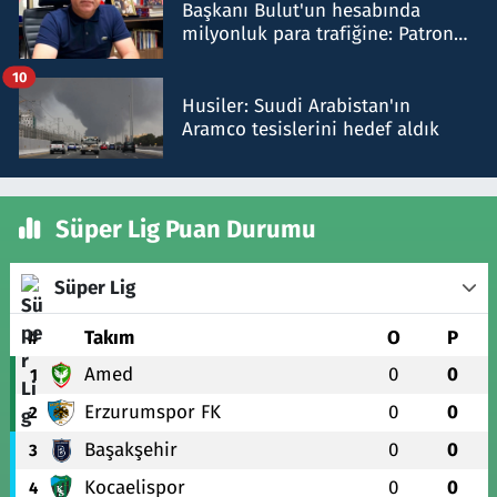
Başkanı Bulut'un hesabında
milyonluk para trafiğine: Patron
talimat verdi, ben gönderdim
10
Husiler: Suudi Arabistan'ın
Aramco tesislerini hedef aldık
Süper Lig Puan Durumu
Süper Lig
#
Takım
O
P
Amed
0
0
1
Erzurumspor FK
0
0
2
Başakşehir
0
0
3
Kocaelispor
0
0
4