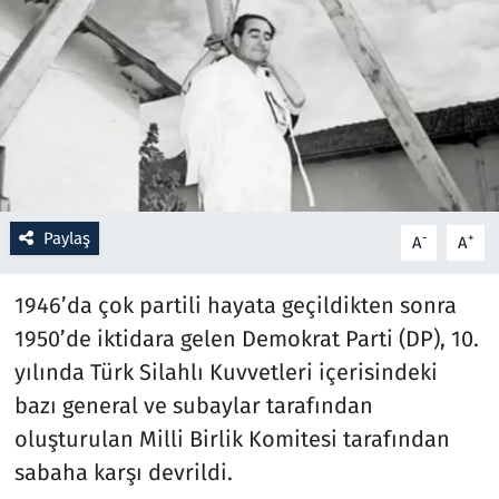
Resmi İlanlar
Rüya Tabirleri
Sağlık
Savunma Sanayi
Paylaş
-
+
A
A
Seçim 2023
1946’da çok partili hayata geçildikten sonra
Spor
1950’de iktidara gelen Demokrat Parti (DP), 10.
yılında Türk Silahlı Kuvvetleri içerisindeki
Teknoloji ve Bilim
bazı general ve subaylar tarafından
oluşturulan Milli Birlik Komitesi tarafından
Televizyon
sabaha karşı devrildi.