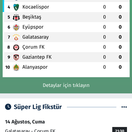
Kocaelispor
0
0
4
Beşiktaş
0
0
5
Eyüpspor
0
0
6
Galatasaray
0
0
7
Çorum FK
0
0
8
Gaziantep FK
0
0
9
Alanyaspor
0
0
10
Detaylar için tıklayın
Süper Lig Fikstür
14 Ağustos, Cuma
Galatasaray - Çorum FK
21:30