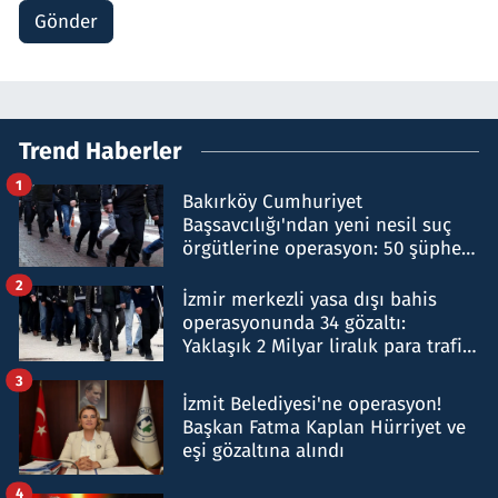
Gönder
Trend Haberler
1
Bakırköy Cumhuriyet
Başsavcılığı'ndan yeni nesil suç
örgütlerine operasyon: 50 şüpheli
hakkında gözaltı kararı
2
İzmir merkezli yasa dışı bahis
operasyonunda 34 gözaltı:
Yaklaşık 2 Milyar liralık para trafiği
tespit edildi
3
İzmit Belediyesi'ne operasyon!
Başkan Fatma Kaplan Hürriyet ve
eşi gözaltına alındı
4