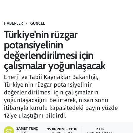
Gündem
HABERLER
GÜNCEL
Haber
Türkiye'nin rüzgar
Kültür Sanat
potansiyelinin
değerlendirilmesi için
Kurumsal Haberler
çalışmalar yoğunlaşacak
Lezzet Durağı
Enerji ve Tabii Kaynaklar Bakanlığı,
Türkiye'nin rüzgar potansiyelinin
Memur ve Kamu
değerlendirilmesi için çalışmaların
yoğunlaşacağını belirterek, nisan sonu
Otomobil
itibarıyla kurulu kapasitedeki payın yüzde
12'ye ulaştığını bildirdi.
Oyun
SAMET TUNÇ
15.06.2026 - 11:36
2 DK
Ramazan
EDITÖR