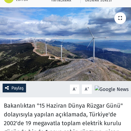
YAYINLANMA
OKUNMA SÜRESI
Resmi İlanlar
Rüya Tabirleri
Sağlık
Savunma Sanayi
Seçim 2023
Spor
Paylaş
-
+
A
A
Teknoloji ve Bilim
Bakanlıktan "15 Haziran Dünya Rüzgar Günü"
dolayısıyla yapılan açıklamada, Türkiye'de
Televizyon
2002'de 19 megavatla toplam elektrik kurulu