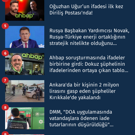
Oğuzhan Uğur’un ifadesi ilk kez
Diriliş Postası'nda!
5
Rusya Başbakan Yardımcısı Novak,
Rusya-Türkiye enerji ortaklığının
stratejik nitelikte olduğunu
belirtti
6
Ahbap soruşturmasında ifadeler
birbirine girdi: Dokuz şüphelinin
ifadelerinden ortaya çıkan tablo
şok etti
7
Ankara'da bir kişinin 2 milyon
lirasını gasp eden şüpheliler
Kırıkkale'de yakalandı
8
DMM, "DOA uygulamasında
vatandaşlara ödenen iade
tutarlarının düşürüldüğü"
iddiasını yalanladı
9