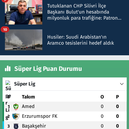
Tutuklanan CHP Silivri İlçe
Başkanı Bulut'un hesabında
milyonluk para trafiğine: Patron
talimat verdi, ben gönderdim
10
Husiler: Suudi Arabistan'ın
Aramco tesislerini hedef aldık
Süper Lig Puan Durumu
Süper Lig
#
Takım
O
P
Amed
0
0
1
Erzurumspor FK
0
0
2
Başakşehir
0
0
3