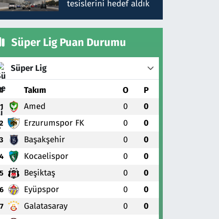
tesislerini hedef aldık
Süper Lig Puan Durumu
Süper Lig
#
Takım
O
P
Amed
0
0
1
Erzurumspor FK
0
0
2
Başakşehir
0
0
3
Kocaelispor
0
0
4
Beşiktaş
0
0
5
Eyüpspor
0
0
6
Galatasaray
0
0
7