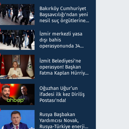
Bakırköy Cumhuriyet
Başsavcılığı'ndan yeni
nesil suç örgütlerine
operasyon: 50 şüpheli
hakkında gözaltı kararı
İzmir merkezli yasa
dışı bahis
operasyonunda 34
gözaltı: Yaklaşık 2
Milyar liralık para
İzmit Belediyesi'ne
trafiği tespit edildi
operasyon! Başkan
Fatma Kaplan Hürriyet
ve eşi gözaltına alındı
Oğuzhan Uğur’un
ifadesi ilk kez Diriliş
Postası'nda!
Rusya Başbakan
Yardımcısı Novak,
Rusya-Türkiye enerji