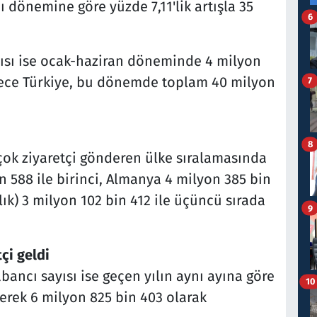
ı dönemine göre yüzde 7,11'lik artışla 35
6
ayısı ise ocak-haziran döneminde 4 milyon
ylece Türkiye, bu dönemde toplam 40 milyon
7
8
 çok ziyaretçi gönderen ülke sıralamasında
 588 ile birinci, Almanya 4 milyon 385 bin
allık) 3 milyon 102 bin 412 ile üçüncü sırada
9
çi geldi
bancı sayısı ise geçen yılın aynı ayına göre
10
rerek 6 milyon 825 bin 403 olarak