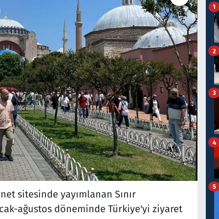
1
2
3
4
5
rnet sitesinde yayımlanan Sınır
 ocak-ağustos döneminde Türkiye'yi ziyaret