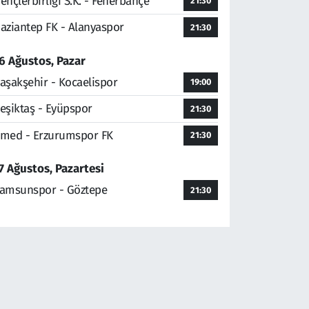
ençlerbirliği S.K. - Fenerbahçe
21:30
aziantep FK - Alanyaspor
21:30
6 Ağustos, Pazar
aşakşehir - Kocaelispor
19:00
eşiktaş - Eyüpspor
21:30
med - Erzurumspor FK
21:30
7 Ağustos, Pazartesi
amsunspor - Göztepe
21:30