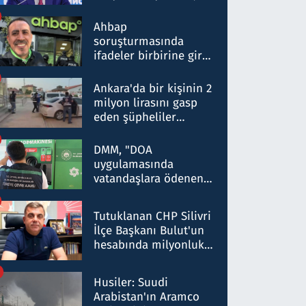
ortaklığının stratejik
nitelikte olduğunu
Ahbap
belirtti
soruşturmasında
ifadeler birbirine girdi:
Dokuz şüphelinin
ifadelerinden ortaya
Ankara'da bir kişinin 2
çıkan tablo şok etti
milyon lirasını gasp
eden şüpheliler
Kırıkkale'de yakalandı
DMM, "DOA
uygulamasında
vatandaşlara ödenen
iade tutarlarının
düşürüldüğü" iddiasını
Tutuklanan CHP Silivri
yalanladı
İlçe Başkanı Bulut'un
hesabında milyonluk
para trafiğine: Patron
talimat verdi, ben
Husiler: Suudi
gönderdim
Arabistan'ın Aramco