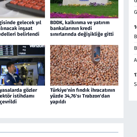
G
G
isinde gelecek yıl
BDDK, kalkınma ve yatırım
1
alınacak inşaat
bankalarının kredi
delleri belirlendi
sınırlarında değişikliğe gitti
B
B
A
1
S
yasalarda gözler
Türkiye'nin fındık ihracatının
ektör istihdamı
yüzde 34,76'sı Trabzon'dan
çevrildi
yapıldı