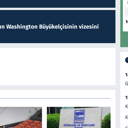
1
nın Washington Büyükelçisinin vizesini
1
G
1
K
K