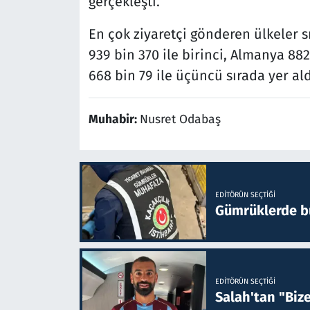
gerçekleşti.
En çok ziyaretçi gönderen ülkeler
939 bin 370 ile birinci, Almanya 882 b
668 bin 79 ile üçüncü sırada yer aldı
Muhabir:
Nusret Odabaş
EDITÖRÜN SEÇTIĞI
Gümrüklerde bu 
EDITÖRÜN SEÇTIĞI
Salah'tan "Biz