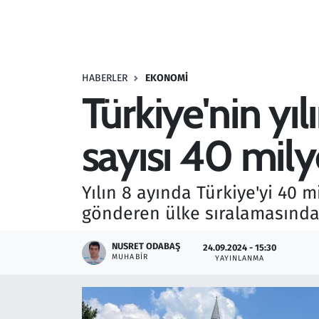
Resmi İlanlar
Rüya Tabirleri
HABERLER
EKONOMI
Türkiye'nin yıl
Sağlık
sayısı 40 mily
Savunma Sanayi
Seçim 2023
Yılın 8 ayında Türkiye'yi 40 mi
gönderen ülke sıralamasında 
Spor
NUSRET ODABAŞ
24.09.2024 - 15:30
Teknoloji ve Bilim
MUHABIR
YAYINLANMA
Televizyon