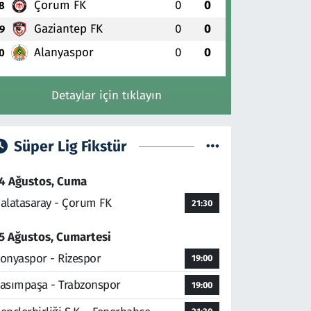
Çorum FK
0
0
8
Gaziantep FK
0
0
9
Alanyaspor
0
0
0
Detaylar için tıklayın
Süper Lig Fikstür
4 Ağustos, Cuma
alatasaray - Çorum FK
21:30
5 Ağustos, Cumartesi
onyaspor - Rizespor
19:00
asımpaşa - Trabzonspor
19:00