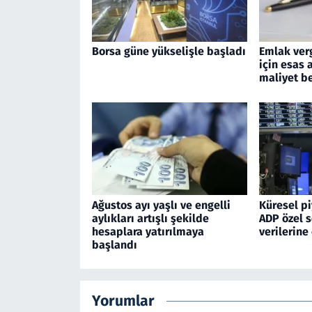
Borsa güne yükselişle başladı
Emlak verg
için esas 
maliyet be
Ağustos ayı yaşlı ve engelli
Küresel pi
aylıkları artışlı şekilde
ADP özel s
hesaplara yatırılmaya
verilerine 
başlandı
Yorumlar