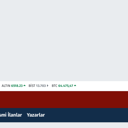
ALTIN
6518.23
BİST
13.703
BTC
64.475,47
mi İlanlar
Yazarlar