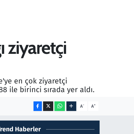
ı ziyaretçi
ye'ye en çok ziyaretçi
ile birinci sırada yer aldı.
-
+
A
A
Trend Haberler