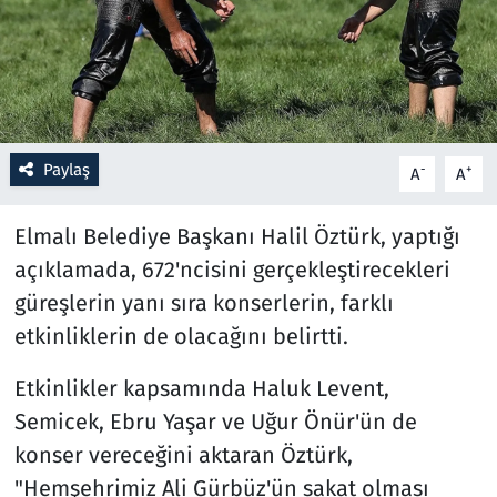
Resmi İlanlar
Rüya Tabirleri
Sağlık
Paylaş
-
+
A
A
Savunma Sanayi
Elmalı Belediye Başkanı Halil Öztürk, yaptığı
açıklamada, 672'ncisini gerçekleştirecekleri
Seçim 2023
güreşlerin yanı sıra konserlerin, farklı
etkinliklerin de olacağını belirtti.
Spor
Etkinlikler kapsamında Haluk Levent,
Teknoloji ve Bilim
Semicek, Ebru Yaşar ve Uğur Önür'ün de
Televizyon
konser vereceğini aktaran Öztürk,
"Hemşehrimiz Ali Gürbüz'ün sakat olması