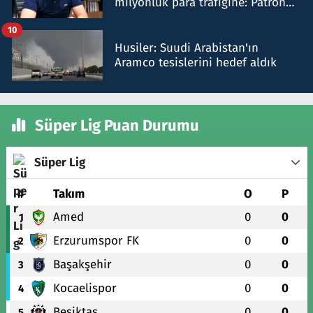
milyonluk para trafiğine: Patron
talimat verdi, ben gönderdim
10
Husiler: Suudi Arabistan'ın
Aramco tesislerini hedef aldık
Süper Lig Puan Durumu
Süper Lig
#
Takım
O
P
Amed
0
0
1
Erzurumspor FK
0
0
2
Başakşehir
0
0
3
Kocaelispor
0
0
4
Beşiktaş
0
0
5