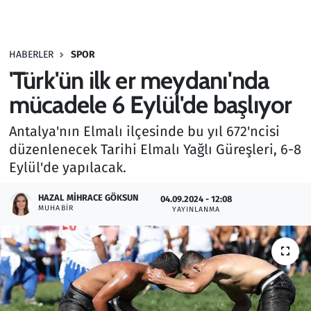
Gündem
HABERLER
SPOR
Haber
'Türk'ün ilk er meydanı'nda
Kültür Sanat
mücadele 6 Eylül'de başlıyor
Antalya'nın Elmalı ilçesinde bu yıl 672'ncisi
Kurumsal Haberler
düzenlenecek Tarihi Elmalı Yağlı Güreşleri, 6-8
Eylül'de yapılacak.
Lezzet Durağı
HAZAL MIHRACE GÖKSUN
04.09.2024 - 12:08
Memur ve Kamu
MUHABIR
YAYINLANMA
Otomobil
Oyun
Ramazan