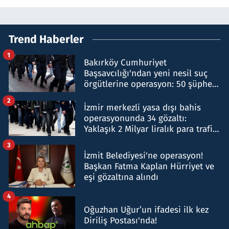
Trend Haberler
1
Bakırköy Cumhuriyet
Başsavcılığı'ndan yeni nesil suç
örgütlerine operasyon: 50 şüpheli
hakkında gözaltı kararı
2
İzmir merkezli yasa dışı bahis
operasyonunda 34 gözaltı:
Yaklaşık 2 Milyar liralık para trafiği
tespit edildi
3
İzmit Belediyesi'ne operasyon!
Başkan Fatma Kaplan Hürriyet ve
eşi gözaltına alındı
4
Oğuzhan Uğur’un ifadesi ilk kez
Diriliş Postası'nda!