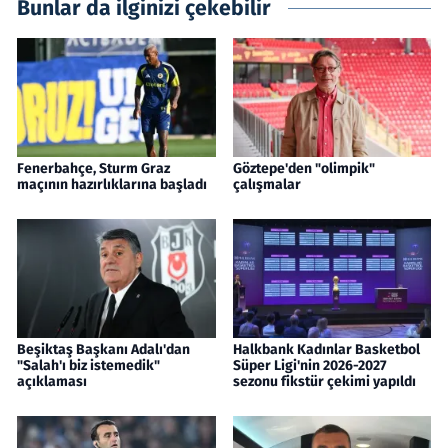
Bunlar da ilginizi çekebilir
Fenerbahçe, Sturm Graz
Göztepe'den "olimpik"
maçının hazırlıklarına başladı
çalışmalar
Beşiktaş Başkanı Adalı'dan
Halkbank Kadınlar Basketbol
"Salah'ı biz istemedik"
Süper Ligi'nin 2026-2027
açıklaması
sezonu fikstür çekimi yapıldı