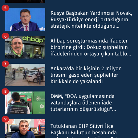
5
Rusya Başbakan Yardımcısı Novak,
Rusya-Türkiye enerji ortaklığının
stratejik nitelikte olduğunu
belirtti
6
Ahbap soruşturmasında ifadeler
birbirine girdi: Dokuz şüphelinin
ifadelerinden ortaya çıkan tablo
şok etti
7
Ankara'da bir kişinin 2 milyon
lirasını gasp eden şüpheliler
Kırıkkale'de yakalandı
8
DMM, "DOA uygulamasında
vatandaşlara ödenen iade
tutarlarının düşürüldüğü"
iddiasını yalanladı
9
Tutuklanan CHP Silivri İlçe
Başkanı Bulut'un hesabında