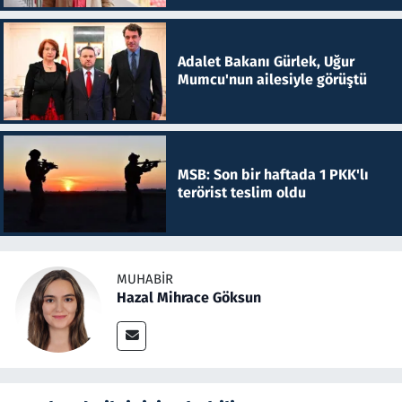
Adalet Bakanı Gürlek, Uğur
Mumcu'nun ailesiyle görüştü
MSB: Son bir haftada 1 PKK'lı
terörist teslim oldu
MUHABIR
Hazal Mihrace Göksun