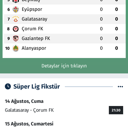
Eyüpspor
0
0
6
Galatasaray
0
0
7
Çorum FK
0
0
8
Gaziantep FK
0
0
9
Alanyaspor
0
0
10
Detaylar için tıklayın
Süper Lig Fikstür
14 Ağustos, Cuma
Galatasaray - Çorum FK
21:30
15 Ağustos, Cumartesi