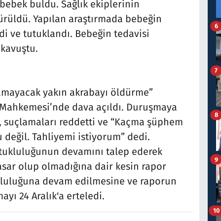
 bebek buldu. Sağlık ekiplerinin
rüldü. Yapılan araştırmada bebeğin
6
di ve tutuklandı. Bebeğin tedavisi
 kavuştu.
7
amayacak yakın akrabayı öldürme”
 Mahkemesi’nde dava açıldı. Duruşmaya
8
Ç., suçlamaları reddetti ve “Kaçma şüphem
 değil. Tahliyemi istiyorum” dedi.
utukluluğunun devamını talep ederek
9
sar olup olmadığına dair kesin rapor
ukluluğuna devam edilmesine ve raporun
yı 24 Aralık'a erteledi.
10