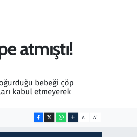
e atmıştı!
 doğurduğu bebeği çöp
ları kabul etmeyerek
-
+
A
A