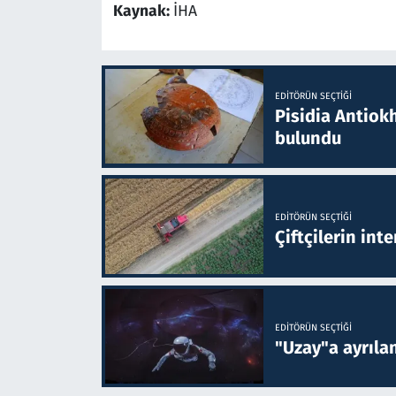
Kaynak:
İHA
EDITÖRÜN SEÇTIĞI
Pisidia Antiokh
bulundu
EDITÖRÜN SEÇTIĞI
Çiftçilerin inte
EDITÖRÜN SEÇTIĞI
"Uzay"a ayrılan