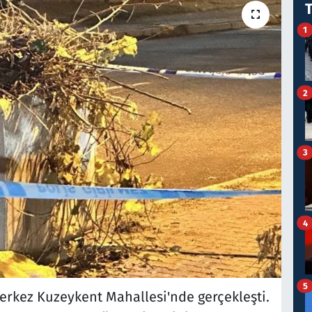
1
2
3
4
5
erkez Kuzeykent Mahallesi'nde gerçekleşti.