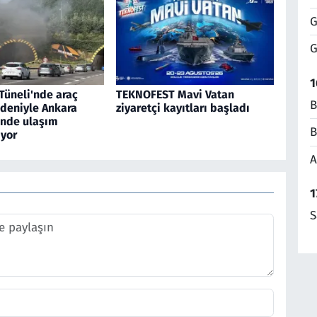
G
G
1
Tüneli'nde araç
TEKNOFEST Mavi Vatan
B
edeniyle Ankara
ziyaretçi kayıtları başladı
inde ulaşım
B
yor
A
1
S