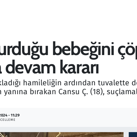
urduğu bebeğini çöp
 devam kararı
ladığı hamileliğin ardından tuvalette
 yanına bırakan Cansu Ç. (18), suçlama
2024 - 11:29
CELLEME