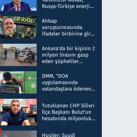
Rusya-Türkiye enerji
ortaklığının stratejik
nitelikte olduğunu
Ahbap
belirtti
soruşturmasında
ifadeler birbirine girdi:
Dokuz şüphelinin
ifadelerinden ortaya
Ankara'da bir kişinin 2
çıkan tablo şok etti
milyon lirasını gasp
eden şüpheliler
Kırıkkale'de yakalandı
DMM, "DOA
uygulamasında
vatandaşlara ödenen
iade tutarlarının
düşürüldüğü" iddiasını
Tutuklanan CHP Silivri
yalanladı
İlçe Başkanı Bulut'un
hesabında milyonluk
para trafiğine: Patron
talimat verdi, ben
Husiler: Suudi