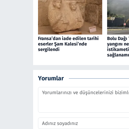
Fransa’dan iade edilen tarihi
Bolu Dağı 
eserler Şam Kalesi’nde
yangını n
sergilendi
istikamet
sağlanamı
Yorumlar