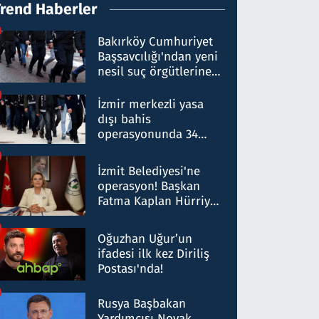
Trend Haberler
Bakırköy Cumhuriyet
Başsavcılığı'ndan yeni
nesil suç örgütlerine
operasyon: 50 şüpheli
hakkında gözaltı kararı
İzmir merkezli yasa
dışı bahis
operasyonunda 34
gözaltı: Yaklaşık 2
Milyar liralık para
İzmit Belediyesi'ne
trafiği tespit edildi
operasyon! Başkan
Fatma Kaplan Hürriyet
ve eşi gözaltına alındı
Oğuzhan Uğur’un
ifadesi ilk kez Diriliş
Postası'nda!
Rusya Başbakan
Yardımcısı Novak,