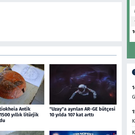
1
1
G
tiokheia Antik
"Uzay"a ayrılan AR-GE bütçesi
1
500 yıllık litürjik
10 yılda 107 kat arttı
du
K
K