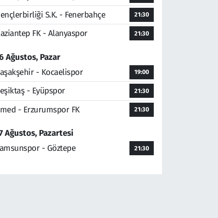
ençlerbirliği S.K. - Fenerbahçe
21:30
aziantep FK - Alanyaspor
21:30
6 Ağustos, Pazar
aşakşehir - Kocaelispor
19:00
eşiktaş - Eyüpspor
21:30
med - Erzurumspor FK
21:30
7 Ağustos, Pazartesi
amsunspor - Göztepe
21:30