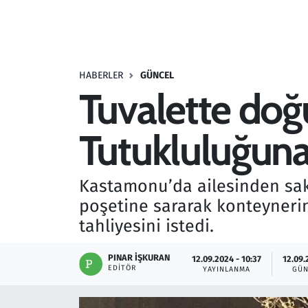
Resmi İlanlar
Rüya Tabirleri
HABERLER
GÜNCEL
Tuvalette doğ
Sağlık
Tutukluluğuna
Savunma Sanayi
Seçim 2023
Kastamonu’da ailesinden sak
poşetine sararak konteynerin
Spor
tahliyesini istedi.
Teknoloji ve Bilim
PINAR İŞKURAN
12.09.2024 - 10:37
12.09.
EDITÖR
YAYINLANMA
GÜN
Televizyon