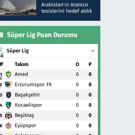
gönderdim
Arabistan'ın Aramco
tesislerini hedef aldık
Süper Lig Puan Durumu
Süper Lig
#
Takım
O
P
Amed
0
0
1
Erzurumspor FK
0
0
2
Başakşehir
0
0
3
Kocaelispor
0
0
4
Beşiktaş
0
0
5
Eyüpspor
0
0
6