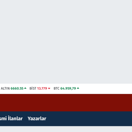
ALTIN
6660.55
BİST
13.779
BTC
64.959,79
mi İlanlar
Yazarlar