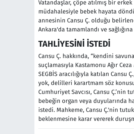
Vatandaşlar, çöpe atılmış bir erkek
müdahalesiyle bebek hayata döndü
annesinin Cansu Ç. olduğu belirlen
Ankara'da tamamlandı ve sağlığına
TAHLİYESİNİ İSTEDİ
Cansu Ç. hakkında, “kendini savun
suçlamasıyla Kastamonu Ağır Ceza
SEGBİS aracılığıyla katılan Cansu 
yok, delilleri karartmam söz konusu
Cumhuriyet Savcısı, Cansu Ç.’nin t
bebeğin organ veya duyularında ha
istedi. Mahkeme, Cansu Ç.'nin tut
beklenmesine karar vererek duruşma