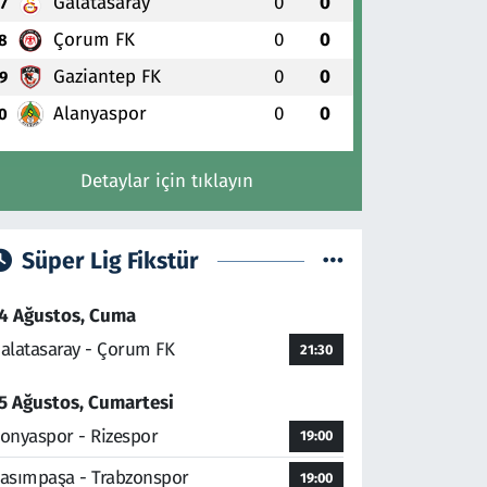
Galatasaray
0
0
7
Çorum FK
0
0
8
Gaziantep FK
0
0
9
Alanyaspor
0
0
0
Detaylar için tıklayın
Süper Lig Fikstür
4 Ağustos, Cuma
alatasaray - Çorum FK
21:30
5 Ağustos, Cumartesi
onyaspor - Rizespor
19:00
asımpaşa - Trabzonspor
19:00