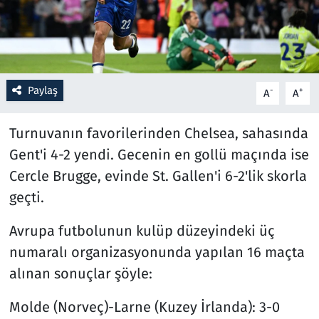
Resmi İlanlar
Rüya Tabirleri
Paylaş
-
+
A
A
Sağlık
Turnuvanın favorilerinden Chelsea, sahasında
Savunma Sanayi
Gent'i 4-2 yendi. Gecenin en gollü maçında ise
Cercle Brugge, evinde St. Gallen'i 6-2'lik skorla
Seçim 2023
geçti.
Spor
Avrupa futbolunun kulüp düzeyindeki üç
numaralı organizasyonunda yapılan 16 maçta
Teknoloji ve Bilim
alınan sonuçlar şöyle:
Televizyon
Molde (Norveç)-Larne (Kuzey İrlanda): 3-0