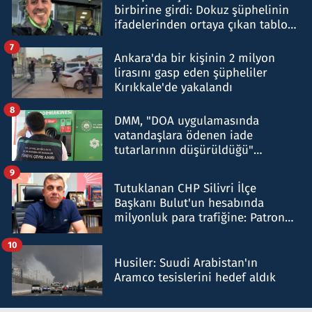
birbirine girdi: Dokuz şüphelinin
ifadelerinden ortaya çıkan tablo
şok etti
7
Ankara'da bir kişinin 2 milyon
lirasını gasp eden şüpheliler
Kırıkkale'de yakalandı
8
DMM, "DOA uygulamasında
vatandaşlara ödenen iade
tutarlarının düşürüldüğü"
iddiasını yalanladı
9
Tutuklanan CHP Silivri İlçe
Başkanı Bulut'un hesabında
milyonluk para trafiğine: Patron
talimat verdi, ben gönderdim
10
Husiler: Suudi Arabistan'ın
Aramco tesislerini hedef aldık