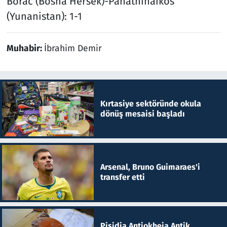
Borac (Bosna Hersek)-Panathinaikos
(Yunanistan): 1-1
Muhabir:
İbrahim Demir
Kırtasiye sektöründe okula
dönüş mesaisi başladı
Arsenal, Bruno Guimaraes'i
transfer etti
Pisidia Antiokheia Antik