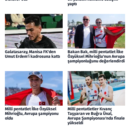
yaptı
Galatasaray, Manisa FK'den
Bakan Bak, milli pentatlet İlke
Umut Erdem'i kadrosuna kattı
Özyüksel Mihrioğlu'nun Avrupa
şampiyonluğunu değerlendirdi
Milli pentatlet İlke Özyüksel
Milli pentatletler Kıvanç
Mihrioğlu, Avrupa şampiyonu
Taşyaran ve Buğra Ünal,
oldu
Avrupa Şampiyonası'nda finale
yükseldi