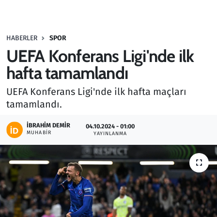
Gündem
HABERLER
SPOR
Haber
UEFA Konferans Ligi'nde ilk
Kültür Sanat
hafta tamamlandı
UEFA Konferans Ligi'nde ilk hafta maçları
Kurumsal Haberler
tamamlandı.
Lezzet Durağı
İBRAHIM DEMIR
04.10.2024 - 01:00
MUHABIR
YAYINLANMA
Memur ve Kamu
Otomobil
Oyun
Ramazan