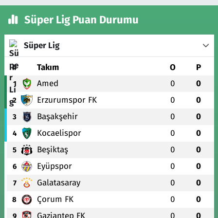
Süper Lig Puan Durumu
Süper Lig
#
Takım
O
P
Amed
0
0
1
Erzurumspor FK
0
0
2
Başakşehir
0
0
3
Kocaelispor
0
0
4
Beşiktaş
0
0
5
Eyüpspor
0
0
6
Galatasaray
0
0
7
Çorum FK
0
0
8
Gaziantep FK
0
0
9