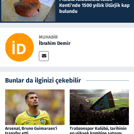
Kenti'nde 1500 yıllık litürjik kap
bulundu
MUHABIR
İbrahim Demir
Bunlar da ilginizi çekebilir
Arsenal, Bruno Guimaraes'i
Trabzonspor Kulübü, tarihinin
transfer etti
en yüksek kombine satışını