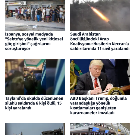
İspanya, sosyal medyada
Suudi Arabistan
"Sebte'ye yönelik yeni kitlesel
öncülüğündeki Arap
göç girişimi" çağrılarını
Koalisyonu: Husilerin Necran'a
soruşturuyor
saldırılarında 11 sivil yaralandı
Tayland’da okulda düzenlenen
ABD Başkanı Trump, doğumla
silahlı saldırıda 6 kişi öldü, 15
vatandaşlığa yönelik
kişi yaralandı
kısıtlamaları genişleten
kararnameler imzaladı