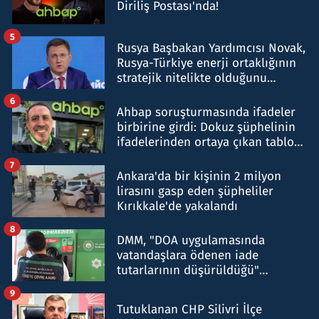
Diriliş Postası'nda!
5
Rusya Başbakan Yardımcısı Novak,
Rusya-Türkiye enerji ortaklığının
stratejik nitelikte olduğunu
belirtti
6
Ahbap soruşturmasında ifadeler
birbirine girdi: Dokuz şüphelinin
ifadelerinden ortaya çıkan tablo
şok etti
7
Ankara'da bir kişinin 2 milyon
lirasını gasp eden şüpheliler
Kırıkkale'de yakalandı
8
DMM, "DOA uygulamasında
vatandaşlara ödenen iade
tutarlarının düşürüldüğü"
iddiasını yalanladı
9
Tutuklanan CHP Silivri İlçe