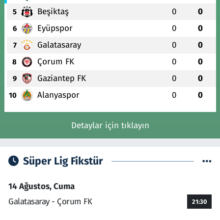
Beşiktaş
0
0
5
Eyüpspor
0
0
6
Galatasaray
0
0
7
Çorum FK
0
0
8
Gaziantep FK
0
0
9
Alanyaspor
0
0
10
Detaylar için tıklayın
Süper Lig Fikstür
14 Ağustos, Cuma
Galatasaray - Çorum FK
21:30