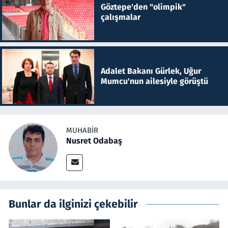
Göztepe'den "olimpik"
çalışmalar
Adalet Bakanı Gürlek, Uğur
Mumcu'nun ailesiyle görüştü
MUHABIR
Nusret Odabaş
Bunlar da ilginizi çekebilir