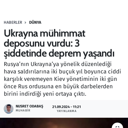
Gündem
HABERLER
DÜNYA
Haber
Ukrayna mühimmat
Kültür Sanat
deposunu vurdu: 3
şiddetinde deprem yaşandı
Kurumsal Haberler
Rusya’nın Ukrayna’ya yönelik düzenlediği
Lezzet Durağı
hava saldırılarına iki buçuk yıl boyunca ciddi
karşılık veremeyen Kiev yönetiminin iki gün
Memur ve Kamu
önce Rus ordusuna en büyük darbelerden
birini indirdiği yeni ortaya çıktı.
Otomobil
NUSRET ODABAŞ
21.09.2024 - 11:21
MUHABIR
Oyun
YAYINLANMA
Ramazan