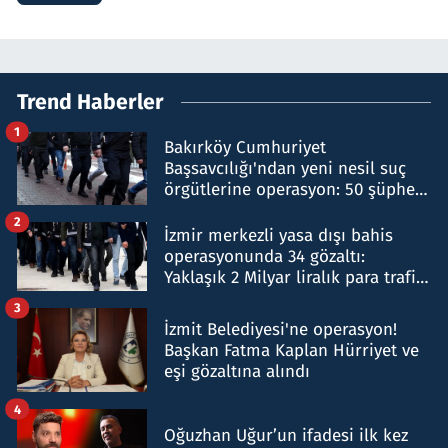
Trend Haberler
1
Bakırköy Cumhuriyet
Başsavcılığı'ndan yeni nesil suç
örgütlerine operasyon: 50 şüpheli
hakkında gözaltı kararı
2
İzmir merkezli yasa dışı bahis
operasyonunda 34 gözaltı:
Yaklaşık 2 Milyar liralık para trafiği
tespit edildi
3
İzmit Belediyesi'ne operasyon!
Başkan Fatma Kaplan Hürriyet ve
eşi gözaltına alındı
4
Oğuzhan Uğur’un ifadesi ilk kez