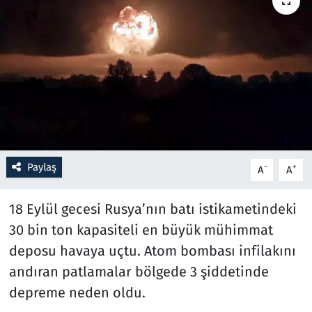
Resmi İlanlar
Rüya Tabirleri
Sağlık
Savunma Sanayi
Paylaş
-
+
A
A
Seçim 2023
18 Eylül gecesi Rusya’nın batı istikametindeki
Spor
30 bin ton kapasiteli en büyük mühimmat
Teknoloji ve Bilim
deposu havaya uçtu. Atom bombası infilakını
andıran patlamalar bölgede 3 şiddetinde
Televizyon
depreme neden oldu.