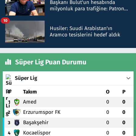
Başkanı Bulut'un hesabında
milyonluk para trafiğine: Patron
talimat verdi, ben gönderdim
10
Husiler: Suudi Arabistan'ın
Aramco tesislerini hedef aldık
Süper Lig Puan Durumu
Süper Lig
#
Takım
O
P
Amed
0
0
1
Erzurumspor FK
0
0
2
Başakşehir
0
0
3
Kocaelispor
0
0
4