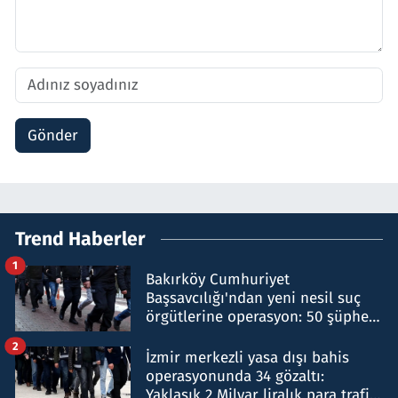
Gönder
Trend Haberler
1
Bakırköy Cumhuriyet
Başsavcılığı'ndan yeni nesil suç
örgütlerine operasyon: 50 şüpheli
hakkında gözaltı kararı
2
İzmir merkezli yasa dışı bahis
operasyonunda 34 gözaltı:
Yaklaşık 2 Milyar liralık para trafiği