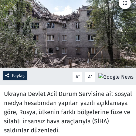
Resmi İlanlar
Rüya Tabirleri
Sağlık
Savunma Sanayi
Paylaş
Seçim 2023
-
+
A
A
Spor
Ukrayna Devlet Acil Durum Servisine ait sosyal
medya hesabından yapılan yazılı açıklamaya
Teknoloji ve Bilim
göre, Rusya, ülkenin farklı bölgelerine füze ve
silahlı insansız hava araçlarıyla (SİHA)
Televizyon
saldırılar düzenledi.