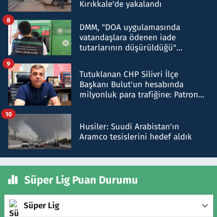
Kırıkkale'de yakalandı
8
DMM, "DOA uygulamasında
vatandaşlara ödenen iade
tutarlarının düşürüldüğü"
iddiasını yalanladı
9
Tutuklanan CHP Silivri İlçe
Başkanı Bulut'un hesabında
milyonluk para trafiğine: Patron
talimat verdi, ben gönderdim
10
Husiler: Suudi Arabistan'ın
Aramco tesislerini hedef aldık
Süper Lig Puan Durumu
Süper Lig