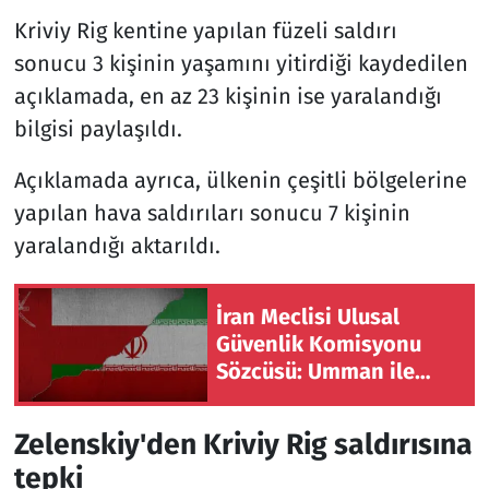
Kriviy Rig kentine yapılan füzeli saldırı
sonucu 3 kişinin yaşamını yitirdiği kaydedilen
açıklamada, en az 23 kişinin ise yaralandığı
bilgisi paylaşıldı.
Açıklamada ayrıca, ülkenin çeşitli bölgelerine
yapılan hava saldırıları sonucu 7 kişinin
yaralandığı aktarıldı.
İran Meclisi Ulusal
Güvenlik Komisyonu
Sözcüsü: Umman ile
mutabakatın genel
çerçevesi neredeyse
Zelenskiy'den Kriviy Rig saldırısına
şekillendi
tepki