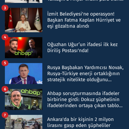
tespit edildi
3
İzmit Belediyesi'ne operasyon!
Başkan Fatma Kaplan Hürriyet ve
eşi gözaltına alındı
4
Oğuzhan Uğur’un ifadesi ilk kez
Diriliş Postası'nda!
5
Rusya Başbakan Yardımcısı Novak,
Rusya-Türkiye enerji ortaklığının
stratejik nitelikte olduğunu
belirtti
6
Ahbap soruşturmasında ifadeler
birbirine girdi: Dokuz şüphelinin
ifadelerinden ortaya çıkan tablo
şok etti
7
Ankara'da bir kişinin 2 milyon
lirasını gasp eden şüpheliler