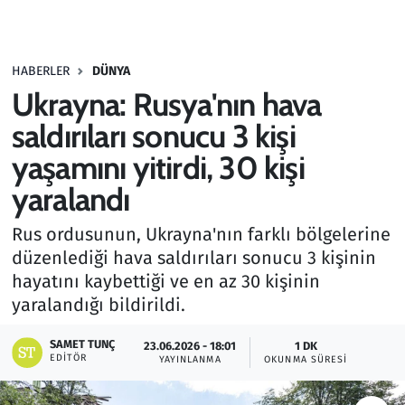
Gündem
HABERLER
DÜNYA
Haber
Ukrayna: Rusya'nın hava
Kültür Sanat
saldırıları sonucu 3 kişi
yaşamını yitirdi, 30 kişi
Kurumsal Haberler
yaralandı
Lezzet Durağı
Rus ordusunun, Ukrayna'nın farklı bölgelerine
düzenlediği hava saldırıları sonucu 3 kişinin
Memur ve Kamu
hayatını kaybettiği ve en az 30 kişinin
yaralandığı bildirildi.
Otomobil
SAMET TUNÇ
23.06.2026 - 18:01
1 DK
Oyun
EDITÖR
YAYINLANMA
OKUNMA SÜRESI
Ramazan