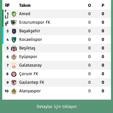
#
Takım
O
P
Amed
0
0
1
Erzurumspor FK
0
0
2
Başakşehir
0
0
3
Kocaelispor
0
0
4
Beşiktaş
0
0
5
Eyüpspor
0
0
6
Galatasaray
0
0
7
Çorum FK
0
0
8
Gaziantep FK
0
0
9
Alanyaspor
0
0
10
Detaylar için tıklayın