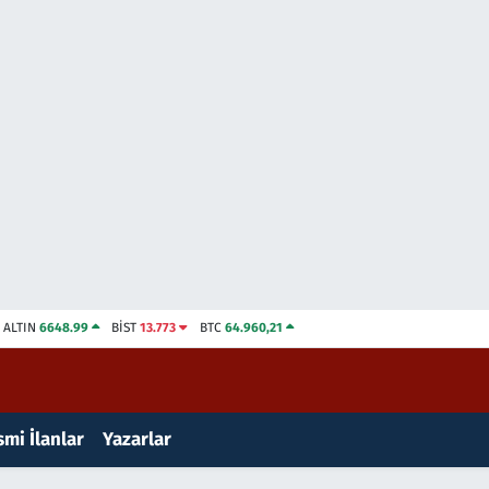
ALTIN
6648.99
BİST
13.773
BTC
64.960,21
mi İlanlar
Yazarlar