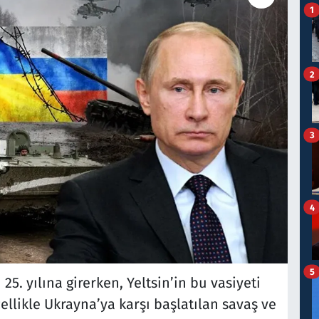
1
2
3
4
5
25. yılına girerken, Yeltsin’in bu vasiyeti
llikle Ukrayna’ya karşı başlatılan savaş ve