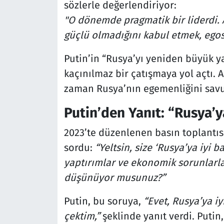
sözlerle değerlendiriyor:
"O dönemde pragmatik bir liderdi. A
güçlü olmadığını kabul etmek, egosu
Putin’in “Rusya’yı yeniden büyük y
kaçınılmaz bir çatışmaya yol açtı. 
zaman Rusya’nın egemenliğini sav
Putin’den Yanıt: “Rusya’y
2023’te düzenlenen basın toplantı
sordu:
“Yeltsin, size ‘Rusya’ya iyi b
yaptırımlar ve ekonomik sorunlarla,
düşünüyor musunuz?”
Putin, bu soruya,
“Evet, Rusya’ya 
çektim,”
şeklinde yanıt verdi. Putin