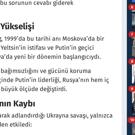
e, bu sorunun cevabı giderek
6
 Yükselişi
7
 1999’da bu tarihi anı Moskova’da bir
eltsin’in istifası ve Putin’in geçici
ya’da yeni bir dönemin başlangıcıydı.
8
n bağımsızlığını ve gücünü koruma
çinde Putin’in liderliği, Rusya’nın hem iç
büyük ölçüde değiştirdi.
9
nın Kaybı
arak adlandırdığı Ukrayna savaşı, yalnızca
10
en etkiledi: