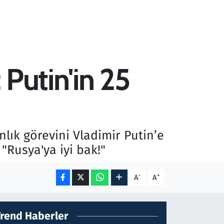
 Putin'in 25
anlık görevini Vladimir Putin’e
 "Rusya'ya iyi bak!"
-
+
A
A
Trend Haberler