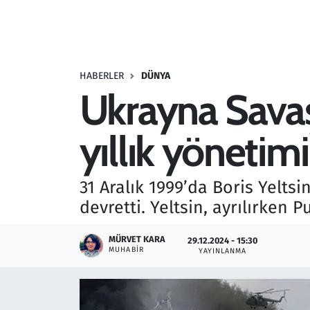
Resmi İlanlar
Rüya Tabirleri
HABERLER
DÜNYA
Ukrayna Savaşı 
Sağlık
yıllık yönetim
Savunma Sanayi
Seçim 2023
31 Aralık 1999’da Boris Yeltsi
devretti. Yeltsin, ayrılırken P
Spor
MÜRVET KARA
29.12.2024 - 15:30
Teknoloji ve Bilim
MUHABIR
YAYINLANMA
Televizyon