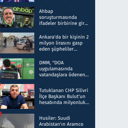
ortaklığının stratejik
nitelikte olduğunu
Ahbap
belirtti
soruşturmasında
ifadeler birbirine girdi:
Dokuz şüphelinin
ifadelerinden ortaya
Ankara'da bir kişinin 2
çıkan tablo şok etti
milyon lirasını gasp
eden şüpheliler
Kırıkkale'de yakalandı
DMM, "DOA
uygulamasında
vatandaşlara ödenen
iade tutarlarının
düşürüldüğü" iddiasını
Tutuklanan CHP Silivri
yalanladı
İlçe Başkanı Bulut'un
hesabında milyonluk
para trafiğine: Patron
talimat verdi, ben
Husiler: Suudi
gönderdim
Arabistan'ın Aramco