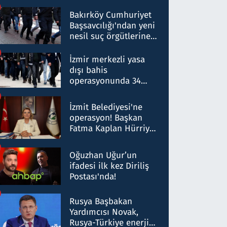
Bakırköy Cumhuriyet
Başsavcılığı'ndan yeni
nesil suç örgütlerine
operasyon: 50 şüpheli
hakkında gözaltı kararı
İzmir merkezli yasa
dışı bahis
operasyonunda 34
gözaltı: Yaklaşık 2
Milyar liralık para
İzmit Belediyesi'ne
trafiği tespit edildi
operasyon! Başkan
Fatma Kaplan Hürriyet
ve eşi gözaltına alındı
Oğuzhan Uğur’un
ifadesi ilk kez Diriliş
Postası'nda!
Rusya Başbakan
Yardımcısı Novak,
Rusya-Türkiye enerji