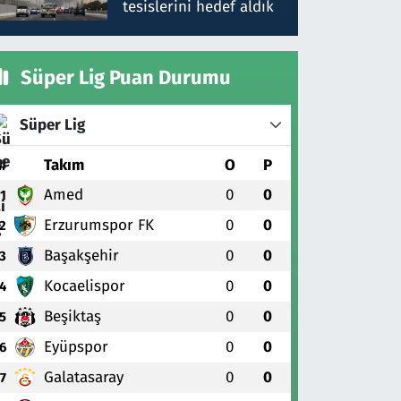
tesislerini hedef aldık
Süper Lig Puan Durumu
Süper Lig
#
Takım
O
P
Amed
0
0
1
Erzurumspor FK
0
0
2
Başakşehir
0
0
3
Kocaelispor
0
0
4
Beşiktaş
0
0
5
Eyüpspor
0
0
6
Galatasaray
0
0
7