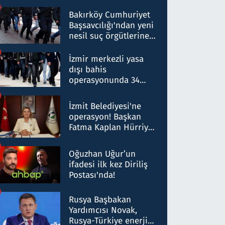
Bakırköy Cumhuriyet
Başsavcılığı'ndan yeni
nesil suç örgütlerine
operasyon: 50 şüpheli
hakkında gözaltı kararı
İzmir merkezli yasa
dışı bahis
operasyonunda 34
gözaltı: Yaklaşık 2
Milyar liralık para
İzmit Belediyesi'ne
trafiği tespit edildi
operasyon! Başkan
Fatma Kaplan Hürriyet
ve eşi gözaltına alındı
Oğuzhan Uğur’un
ifadesi ilk kez Diriliş
Postası'nda!
Rusya Başbakan
Yardımcısı Novak,
Rusya-Türkiye enerji