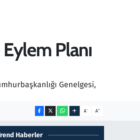
e Eylem Planı
 Cumhurbaşkanlığı Genelgesi,
-
+
A
A
Trend Haberler