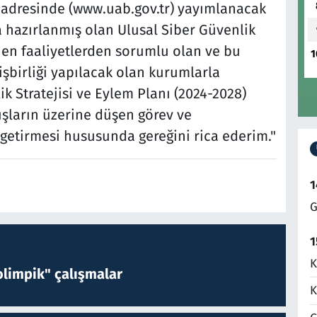
t adresinde (www.uab.gov.tr) yayımlanacak
 hazırlanmış olan Ulusal Siber Güvenlik
enen faaliyetlerden sorumlu olan ve bu
1
işbirliği yapılacak olan kurumlarla
ik Stratejisi ve Eylem Planı (2024-2028)
ların üzerine düşen görev ve
 getirmesi hususunda gereğini rica ederim."
1
G
1
K
limpik" çalışmalar
K