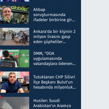
ortaklığının stratejik
nitelikte olduğunu
Ahbap
belirtti
soruşturmasında
ifadeler birbirine girdi:
Dokuz şüphelinin
ifadelerinden ortaya
Ankara'da bir kişinin 2
çıkan tablo şok etti
milyon lirasını gasp
eden şüpheliler
Kırıkkale'de yakalandı
DMM, "DOA
uygulamasında
vatandaşlara ödenen
iade tutarlarının
düşürüldüğü" iddiasını
Tutuklanan CHP Silivri
yalanladı
İlçe Başkanı Bulut'un
hesabında milyonluk
para trafiğine: Patron
talimat verdi, ben
Husiler: Suudi
gönderdim
Arabistan'ın Aramco