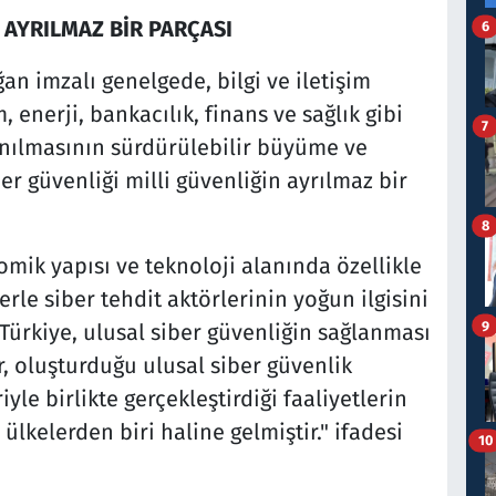
 AYRILMAZ BİR PARÇASI
6
 imzalı genelgede, bilgi ve iletişim
 enerji, bankacılık, finans ve sağlık gibi
7
anılmasının sürdürülebilir büyüme ve
er güvenliği milli güvenliğin ayrılmaz bir
8
omik yapısı ve teknoloji alanında özellikle
erle siber tehdit aktörlerinin yoğun ilgisini
9
"Türkiye, ulusal siber güvenliğin sağlanması
, oluşturduğu ulusal siber güvenlik
yle birlikte gerçekleştirdiği faaliyetlerin
lkelerden biri haline gelmiştir." ifadesi
10