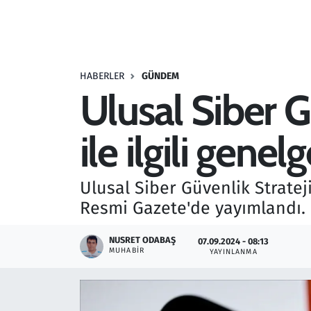
Resmi İlanlar
Rüya Tabirleri
HABERLER
GÜNDEM
Ulusal Siber G
Sağlık
ile ilgili gen
Savunma Sanayi
Seçim 2023
Ulusal Siber Güvenlik Strateji
Resmi Gazete'de yayımlandı.
Spor
NUSRET ODABAŞ
07.09.2024 - 08:13
Teknoloji ve Bilim
MUHABIR
YAYINLANMA
Televizyon