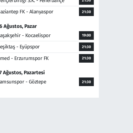
ençlerbirliği S.K. - Fenerbahçe
21:30
aziantep FK - Alanyaspor
21:30
6 Ağustos, Pazar
aşakşehir - Kocaelispor
19:00
eşiktaş - Eyüpspor
21:30
med - Erzurumspor FK
21:30
7 Ağustos, Pazartesi
amsunspor - Göztepe
21:30