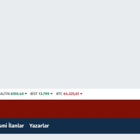
ALTIN
6510.40
BİST
13.799
BTC
64.225,61
mi İlanlar
Yazarlar