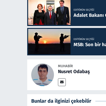
EDITÖRÜN SEÇTIĞI
Adalet Bakanı 
EDITÖRÜN SEÇTIĞI
MSB: Son bir ha
MUHABIR
Nusret Odabaş
Bunlar da ilginizi çekebilir