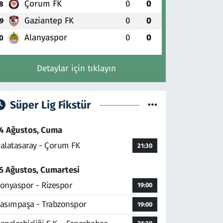
Çorum FK
0
0
8
Gaziantep FK
0
0
9
Alanyaspor
0
0
0
Detaylar için tıklayın
Süper Lig Fikstür
4 Ağustos, Cuma
alatasaray - Çorum FK
21:30
5 Ağustos, Cumartesi
onyaspor - Rizespor
19:00
asımpaşa - Trabzonspor
19:00