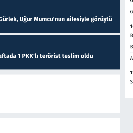
G
G
Gürlek, Uğur Mumcu'nun ailesiyle görüştü
1
B
B
ftada 1 PKK'lı terörist teslim oldu
A
1
S