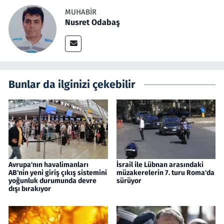
MUHABIR
Nusret Odabaş
Bunlar da ilginizi çekebilir
Avrupa'nın havalimanları
İsrail ile Lübnan arasındaki
AB'nin yeni giriş çıkış sistemini
müzakerelerin 7. turu Roma'da
yoğunluk durumunda devre
sürüyor
dışı bırakıyor