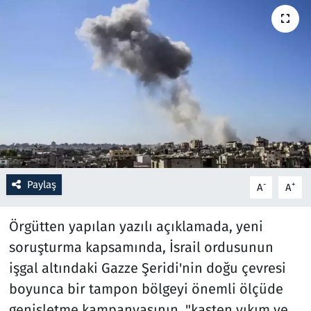
Resmi İlanlar
Rüya Tabirleri
Sağlık
Savunma Sanayi
Seçim 2023
Paylaş
-
+
A
A
Spor
Örgütten yapılan yazılı açıklamada, yeni
Teknoloji ve Bilim
soruşturma kapsamında, İsrail ordusunun
işgal altındaki Gazze Şeridi'nin doğu çevresi
Televizyon
boyunca bir tampon bölgeyi önemli ölçüde
genişletme kampanyasının, "kasten yıkım ve