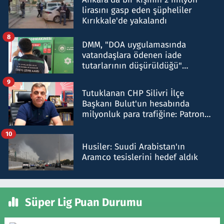
lirasını gasp eden şüpheliler
Kırıkkale'de yakalandı
8
DMM, "DOA uygulamasında
vatandaşlara ödenen iade
tutarlarının düşürüldüğü"
iddiasını yalanladı
9
Tutuklanan CHP Silivri İlçe
Başkanı Bulut'un hesabında
milyonluk para trafiğine: Patron
talimat verdi, ben gönderdim
10
Husiler: Suudi Arabistan'ın
Aramco tesislerini hedef aldık
Süper Lig Puan Durumu