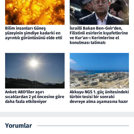
Bilim insanları Güneş
İsrailli Bakan Ben-Gvir'den,
yüzeyinin şimdiye kadarki en
Filistinli esirlerin kıyafetlerine
ayrıntılı görüntüsünü elde etti
ve Kur'an-ı Kerimlerine el
konulması talimatı
Anket: ABD'liler aşırı
Akkuyu NGS 1. güç ünitesindeki
sıcaklardan 2 yıl öncesine göre
türbin tesisi bir sonraki
daha fazla etkileniyor
devreye alma aşamasına hazır
Yorumlar