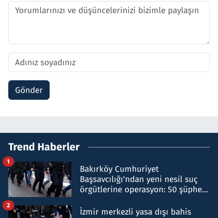
Gönder
Trend Haberler
1
Bakırköy Cumhuriyet
Başsavcılığı'ndan yeni nesil suç
örgütlerine operasyon: 50 şüpheli
hakkında gözaltı kararı
2
İzmir merkezli yasa dışı bahis