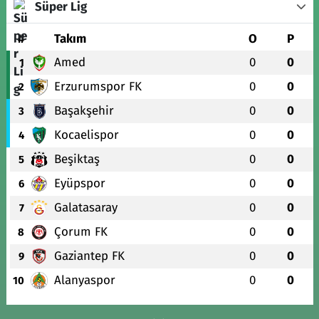
Süper Lig
#
Takım
O
P
Amed
0
0
1
Erzurumspor FK
0
0
2
Başakşehir
0
0
3
Kocaelispor
0
0
4
Beşiktaş
0
0
5
Eyüpspor
0
0
6
Galatasaray
0
0
7
Çorum FK
0
0
8
Gaziantep FK
0
0
9
Alanyaspor
0
0
10