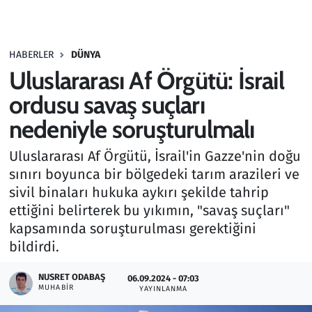
Gündem
HABERLER
DÜNYA
Haber
Uluslararası Af Örgütü: İsrail
Kültür Sanat
ordusu savaş suçları
nedeniyle soruşturulmalı
Kurumsal Haberler
Uluslararası Af Örgütü, İsrail'in Gazze'nin doğu
Lezzet Durağı
sınırı boyunca bir bölgedeki tarım arazileri ve
sivil binaları hukuka aykırı şekilde tahrip
Memur ve Kamu
ettiğini belirterek bu yıkımın, "savaş suçları"
kapsamında soruşturulması gerektiğini
Otomobil
bildirdi.
Oyun
NUSRET ODABAŞ
06.09.2024 - 07:03
MUHABIR
YAYINLANMA
Ramazan