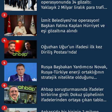
operasyonunda 34 gözaltı:
Yaklaşık 2 Milyar liralık para trafiği
tespit edildi
3
İzmit Belediyesi'ne operasyon!
Başkan Fatma Kaplan Hürriyet ve
eşi gözaltına alındı
4
Oğuzhan Uğur’un ifadesi ilk kez
Diriliş Postası'nda!
5
Rusya Başbakan Yardımcısı Novak,
Rusya-Türkiye enerji ortaklığının
stratejik nitelikte olduğunu
belirtti
6
Ahbap soruşturmasında ifadeler
birbirine girdi: Dokuz şüphelinin
ifadelerinden ortaya çıkan tablo
şok etti
7
Ankara'da bir kişinin 2 milyon